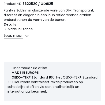
Product-ID
3622520 / GDI625
Panty's Sublim in glanzende voile van DIM. Transparant,
discreet én elegant in één, hun reflecterende draden
ondersteunen de vorm van de benen.
Details
• Made in France
Lees meer
Samenstelling en onderhoud
• 85% polyester, 15% elasthan
Productfiche met betrekking tot milieukwaliteiten en -
kenmerken
• Onderhoud : zie etiket
• Herkomst van de productie (weving, verving): Frankrijk
•
MADE IN EUROPE
.
• Confectie: Roemenië
•
OEKO-TEX® Standard 100
. Het OEKO-TEX® Standard
• Bij het wassen komen er microplastics in het milieu
100-keurmerk controleert textielproducten op
terecht.
schadelijke stoffen via een onafhankelijk en
:
internationaal keurmerk.
Kleuren
Zwart
Maten
T1, T2, T3, T4, T5, T6