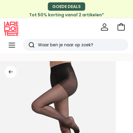
GOEDE DEALS
Tot 50% korting vanaf 2 artikelen*
Naar
het
La
winke
Redoute
Menu
Zoeken
Laatst
bekeken