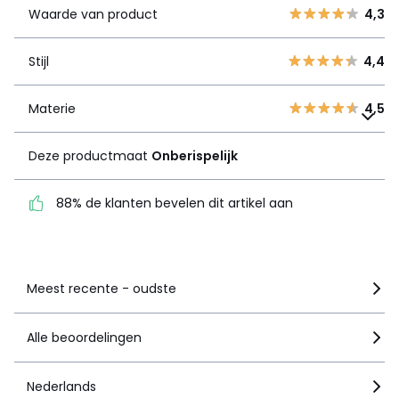
Waarde van product
4,3
3
0
Stijl
4,4
2
0
Stijl
4,4
1
2
Materie
4,5
Materie
Deze productmaat
4,5
Onberispelijk
Deze productmaat
Onberispelijk
88% de klanten bevelen
dit artikel aan
88% de klanten bevelen dit artikel aan
Zie details van de nota
Meest recente - oudste
Alle beoordelingen
Nederlands