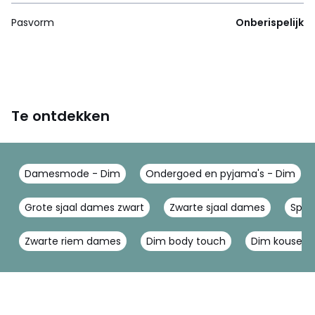
Pasvorm
Onberispelijk
Te ontdekken
Damesmode - Dim
Ondergoed en pyjama's - Dim
Grote sjaal dames zwart
Zwarte sjaal dames
Spor
Zwarte riem dames
Dim body touch
Dim kousen