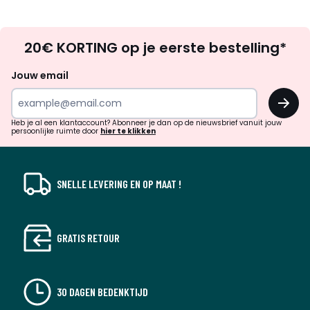
Op
20€ KORTING op je eerste bestelling*
zoek
naar
Jouw email
inspiratie
OK
en
!
verrassingen?
Heb je al een klantaccount? Abonneer je dan op de nieuwsbrief vanuit jouw
persoonlijke ruimte door
hier te klikken
SNELLE LEVERING EN OP MAAT !
GRATIS RETOUR
30 DAGEN BEDENKTIJD