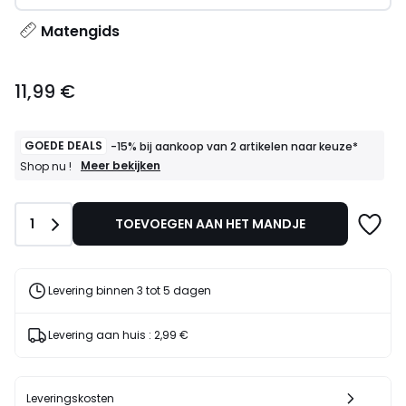
Matengids
11,99
11,99 €
€.
GOEDE DEALS
-15% bij aankoop van 2 artikelen naar keuze*
GOEDE
Meer bekijken
Shop nu !
DEALS
-15%
bij
Aantal
1
TOEVOEGEN AAN HET MANDJE
aankoop
van
2
artikelen
naar
Levering binnen 3 tot 5 dagen
keuze*
Shop
nu
Levering aan huis :
2,99 €
!
Leveringskosten