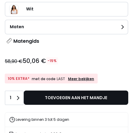
Wit
Maten
Matengids
50,06 €
58,90 €
-15%
10%
10% EXTRA*
Meer bekijken
met de code
LAST
EXTRA*
met
de
Aantal
1
TOEVOEGEN AAN HET MANDJE
code
LAST
Levering binnen 3 tot 5 dagen