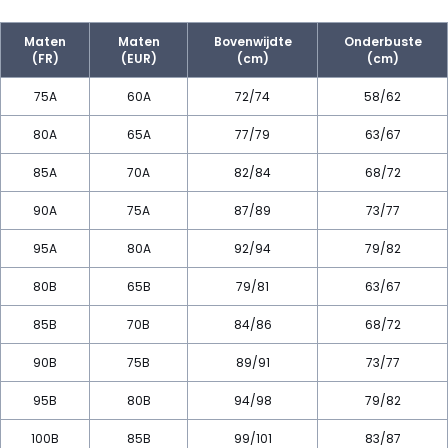
Maten
Maten
Bovenwijdte
Onderbuste
(FR)
(EUR)
(cm)
(cm)
75A
60A
72/74
58/62
80A
65A
77/79
63/67
85A
70A
82/84
68/72
90A
75A
87/89
73/77
95A
80A
92/94
79/82
80B
65B
79/81
63/67
85B
70B
84/86
68/72
90B
75B
89/91
73/77
95B
80B
94/98
79/82
100B
85B
99/101
83/87