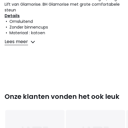
Lift van Glamorise. BH Glamorise met grote comfortabele
steun
Details
• Omsluitend
• Zonder binnencups
• Materiaal : katoen
• Zonder beugels
Lees meer
• BH zonder beugels in kant Magic Lift.
• Ultra zacht katoen. Steun en comfort
• Verstelbare haakjessluiting achteraan
• Verstelbare schouderbandjes
Samenstelling en onderhoud
• 54% katoen, 24% polyester, 18% polyamide, 4% elasthan
• Onderhoud : zie etiket
Onze klanten vonden het ook leuk
•
OEKO-TEX® Standard 100
. Het OEKO-TEX® Standard
100-keurmerk controleert textielproducten op schadelijke
stoffen via een onafhankelijk en internationaal keurmerk.