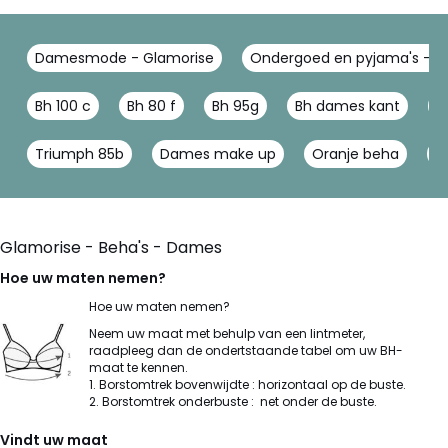
Damesmode - Glamorise
Ondergoed en pyjama's - G
Bh 100 c
Bh 80 f
Bh 95g
Bh dames kant
R
Triumph 85b
Dames make up
Oranje beha
B
Glamorise - Beha's - Dames
Hoe uw maten nemen?
Hoe uw maten nemen?
Neem uw maat met behulp van een lintmeter,
raadpleeg dan de ondertstaande tabel om uw BH-
maat te kennen.
1. Borstomtrek bovenwijdte : horizontaal op de buste.
2. Borstomtrek onderbuste : net onder de buste.
Vindt uw maat