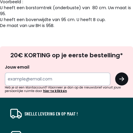
Voorbeeld :
U heeft een borstomtrek (onderbuste) van 80 cm. Uw maat is
95.
U heeft een bovenwijdte van 95 cm. U heeft B cup.
De maat van uw BH is 95B.
Op
20€ KORTING op je eerste bestelling*
zoek
naar
Jouw email
inspiratie
OK
en
!
verrassingen?
Heb je al een klantaccount? Abonneer je dan op de nieuwsbrief vanuit jouw
persoonlijke ruimte door
hier te klikken
SNELLE LEVERING EN OP MAAT !