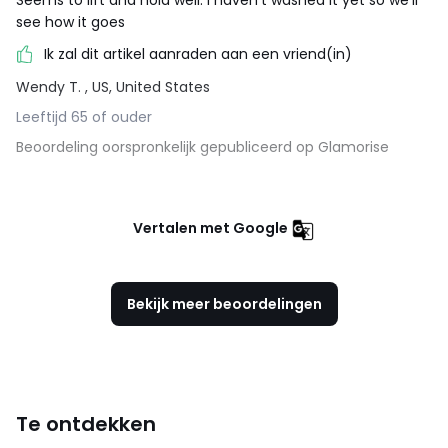
Seems to lift and hold well. I haven’t washed it yet so we’ll
see how it goes
Ik zal dit artikel aanraden aan een vriend(in)
Wendy T.
, US, United States
Leeftijd 65 of ouder
Beoordeling oorspronkelijk gepubliceerd op Glamorise
Vertalen met Google
Bekijk meer beoordelingen
Te ontdekken