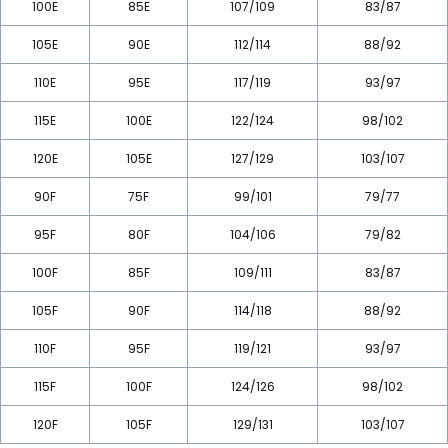
100E
85E
107/109
83/87
105E
90E
112/114
88/92
110E
95E
117/119
93/97
115E
100E
122/124
98/102
120E
105E
127/129
103/107
90F
75F
99/101
79/77
95F
80F
104/106
79/82
100F
85F
109/111
83/87
105F
90F
114/118
88/92
110F
95F
119/121
93/97
115F
100F
124/126
98/102
120F
105F
129/131
103/107