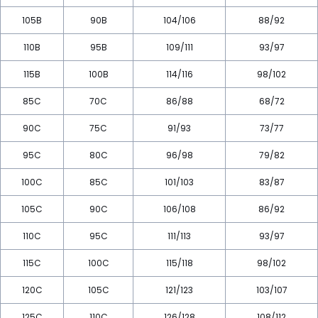
105B
90B
104/106
88/92
110B
95B
109/111
93/97
115B
100B
114/116
98/102
85C
70C
86/88
68/72
90C
75C
91/93
73/77
95C
80C
96/98
79/82
100C
85C
101/103
83/87
105C
90C
106/108
86/92
110C
95C
111/113
93/97
115C
100C
115/118
98/102
120C
105C
121/123
103/107
125C
110C
126/128
108/112