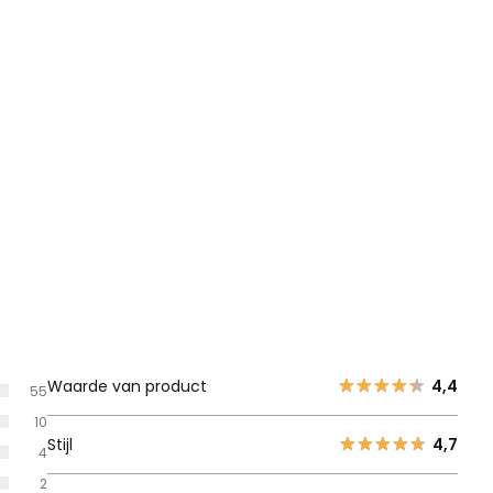
Waarde van product
4,4
55
10
Stijl
4,7
4
2