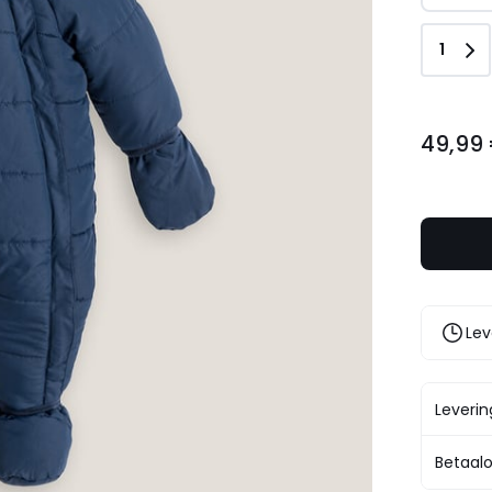
Aanta
1
49,99
49,99
€.
Lev
Leveri
Betaalo