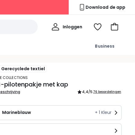
Download de app
Mijn
Inloggen
Kijk
Naar
profiel
mijn
het
wishlist
winkelma
Business
Gerecyclede textiel
TE COLLECTIONS
-pilotenpakje met kap
beschrijving
4,4
/5
76 beoordelingen
Marineblauw
+
1
Kleur
n