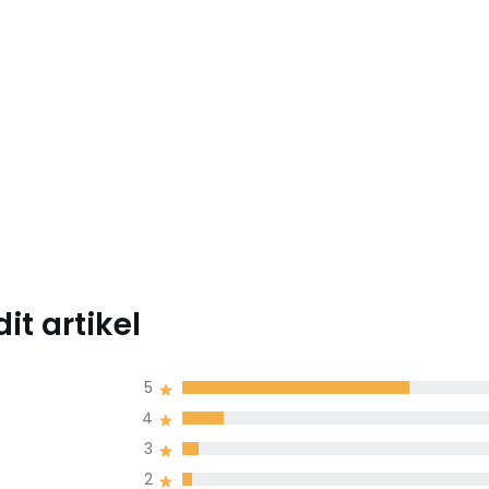
t artikel
5
4
3
2