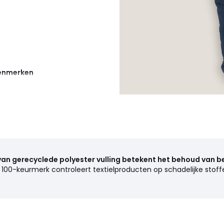
kenmerken
China
t.
d - 67 cm, 9 mnd - 71 cm, 12
van gerecyclede polyester vulling betekent het behoud van b
0-keurmerk controleert textielproducten op schadelijke stoffe