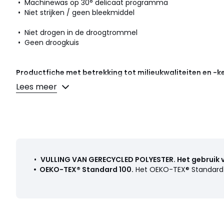
• Machinewas op 30° delicaat programma
• Niet strijken / geen bleekmiddel
• Niet drogen in de droogtrommel
• Geen droogkuis
Productfiche met betrekking tot milieukwaliteiten en -
• Herkomst van de productie (weving, verving, confectie): 
Lees meer
• Bij het wassen komen er microplastics in het milieu terech
:
Kleuren
Marineblauw, Kastanje
Maten
1 mnd - 54 cm, 2 jaar - 86 cm, 3 mnd - 60 cm, 6 mn
mnd - 74 cm, 18 mnd - 81 cm
•
VULLING VAN GERECYCLED POLYESTER
.
Het gebruik 
•
OEKO-TEX® Standard 100
.
Het OEKO-TEX® Standard 10