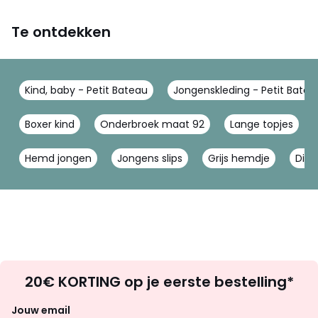
Te ontdekken
Kind, baby - Petit Bateau
Jongenskleding - Petit Batea
Boxer kind
Onderbroek maat 92
Lange topjes
Hemd jongen
Jongens slips
Grijs hemdje
Dim 
Op
20€ KORTING op je eerste bestelling*
zoek
naar
Jouw email