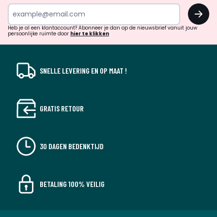
inspiratie
OK
en
!
verrassingen?
Heb je al een klantaccount? Abonneer je dan op de nieuwsbrief vanuit jouw
persoonlijke ruimte door
hier te klikken
SNELLE LEVERING EN OP MAAT !
GRATIS RETOUR
30 DAGEN BEDENKTIJD
BETALING 100% VEILIG