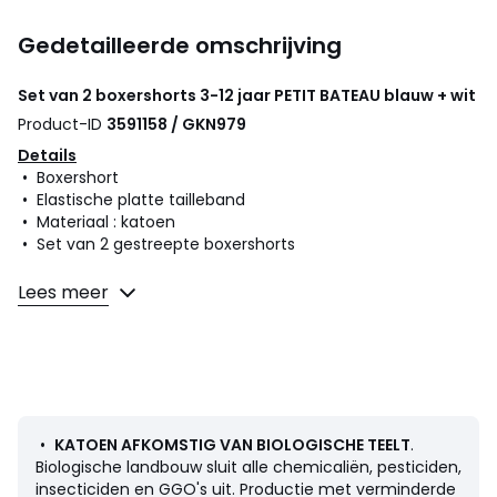
Gedetailleerde omschrijving
Set van 2 boxershorts 3-12 jaar
PETIT BATEAU
blauw + wit
Product-ID
3591158 / GKN979
Details
• Boxershort
• Elastische platte tailleband
• Materiaal : katoen
• Set van 2 gestreepte boxershorts
Samenstelling en onderhoud
Lees meer
• 100% katoen
• Onderhoud : zie etiket
Kleuren
Blauw + Wit
Maten
3 jaar - 94 cm, 4 jaar - 102 cm, 5 jaar - 108 cm, 6
•
KATOEN AFKOMSTIG VAN BIOLOGISCHE TEELT
.
jaar - 114 cm, 8 jaar - 126 cm, 10 jaar - 138 cm, 12 jaar - 150
Biologische landbouw sluit alle chemicaliën, pesticiden,
cm
insecticiden en GGO's uit. Productie met verminderde