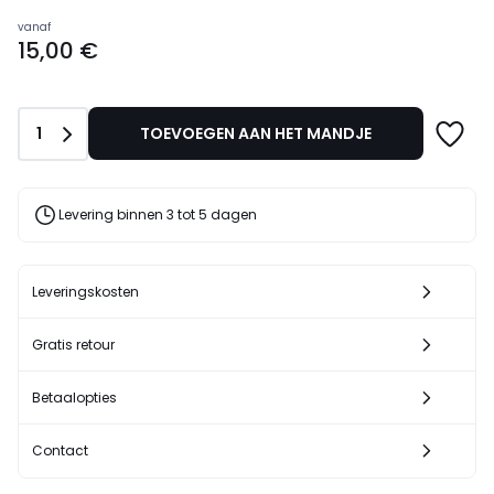
Prijs
vanaf
15,00 €
vanaf
15,00
€.
Aantal
1
TOEVOEGEN AAN HET MANDJE
Levering binnen 3 tot 5 dagen
Leveringskosten
Gratis retour
Betaalopties
Contact