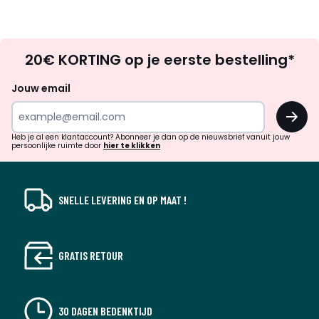
Op
20€ KORTING op je eerste bestelling*
zoek
naar
Jouw email
inspiratie
OK
en
!
verrassingen?
Heb je al een klantaccount? Abonneer je dan op de nieuwsbrief vanuit jouw
persoonlijke ruimte door
hier te klikken
SNELLE LEVERING EN OP MAAT !
GRATIS RETOUR
30 DAGEN BEDENKTIJD