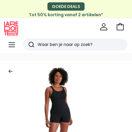
GOEDE DEALS
Tot 50% korting vanaf 2 artikelen*
Naar
het
La
winke
Redoute
Menu
Zoeken
Laatst
bekeken