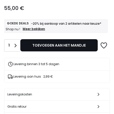
55,00
55,00 €
€.
GOEDE DEALS
-20% bij aankoop van 2 artikelen naar keuze*
GOEDE
Meer bekijken
Shop nu !
DEALS
-20%
bij
Aantal
1
TOEVOEGEN AAN HET MANDJE
aankoop
van
2
artikelen
naar
Levering binnen 3 tot 5 dagen
keuze*
Shop
nu
Levering aan huis :
2,99 €
!
Leveringskosten
Gratis retour