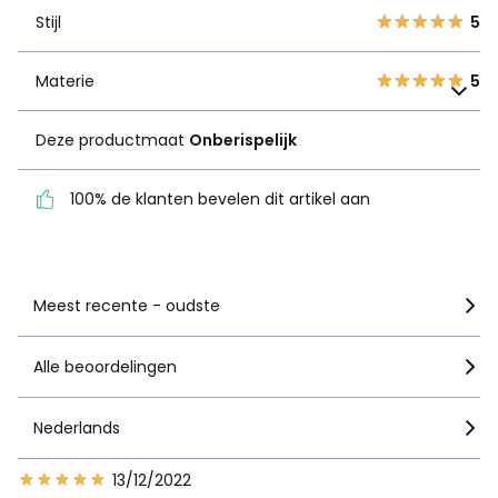
Stijl
5
1
0
Materie
5
Materie
Deze productmaat
5
Onberispelijk
Deze productmaat
Onberispelijk
100% de klanten bevelen
dit artikel aan
100% de klanten bevelen dit artikel aan
Zie details van de nota
Meest recente - oudste
Alle beoordelingen
Nederlands
13/12/2022