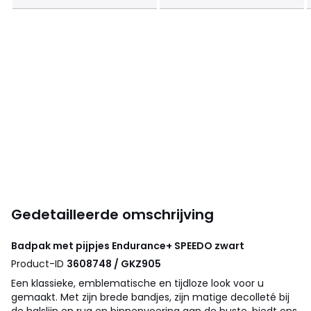
Gedetailleerde omschrijving
Badpak met pijpjes Endurance+
SPEEDO
zwart
Product-ID
3608748 / GKZ905
Een klassieke, emblematische en tijdloze look voor u
gemaakt. Met zijn brede bandjes, zijn matige decolleté bij
de halslijn en rug en binnenvoering aan de buste, biedt ons