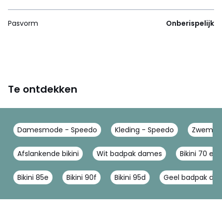
Pasvorm
Onberispelijk
Te ontdekken
Damesmode - Speedo
Kleding - Speedo
Zwemkle
Afslankende bikini
Wit badpak dames
Bikini 70 e
Bikini 85e
Bikini 90f
Bikini 95d
Geel badpak da