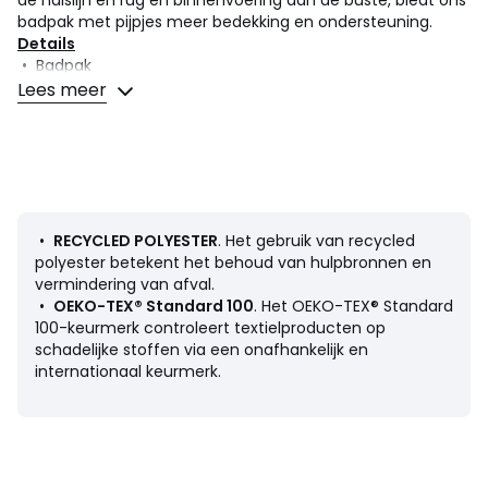
badpak met pijpjes meer bedekking en ondersteuning.
Details
• Badpak
• Sportuitsnijding achteraan
Lees meer
• Vaste schouderbandjes
• Zonder binnencups
• Zonder beugels
• Effen
• Geschikt voor het zwembad
Samenstelling en onderhoud
•
RECYCLED POLYESTER
. Het gebruik van recycled
• 100% polyester
polyester betekent het behoud van hulpbronnen en
• Minstens 50% gerecycled polyester
vermindering van afval.
• Onderhoud : zie etiket
•
OEKO-TEX® Standard 100
. Het OEKO-TEX® Standard
100-keurmerk controleert textielproducten op
schadelijke stoffen via een onafhankelijk en
internationaal keurmerk.
Productfiche met betrekking tot milieukwaliteiten en -
kenmerken
• Herkomst van de productie (weving): China
• Herkomst van de productie (weving, bedrukking): Sri
Lanka