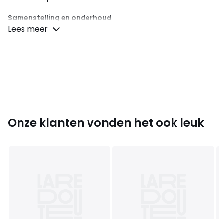
Samenstelling en onderhoud
• Bovenzijde/Schacht : 100% eva
Lees meer
• Binnenzool : 100% eva
• Loopzool : 100% eva
Kleuren
Roze/wit
Maten
37, 38, 39, 40 1/2, 42
Onze klanten vonden het ook leuk