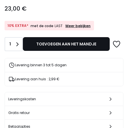
23,00
23,00 €
€.
10%
10% EXTRA*
Meer bekijken
met de code
LAST
EXTRA*
met
de
Aantal
1
TOEVOEGEN AAN HET MANDJE
code
LAST
Levering binnen 3 tot 5 dagen
Levering aan huis :
2,99 €
Leveringskosten
Gratis retour
Betaalopties