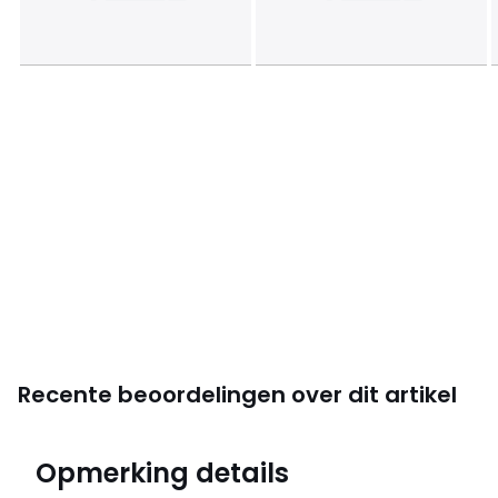
Recente beoordelingen over dit artikel
4,7
Opmerking details
(11978)