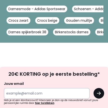
Damesmode - Adidas Sportswear
Schoenen - Adidas 
Crocs zwart
Crocs beige
Gouden muiltje
Birk
Dames spijkerbroek 38
Birkenstocks dames
Birken
Op
20€ KORTING op je eerste bestelling*
zoek
naar
Jouw email
inspiratie
OK
en
!
verrassingen?
Heb je al een klantaccount? Abonneer je dan op de nieuwsbrief vanuit jouw
persoonlijke ruimte door
hier te klikken