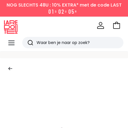
NOG SLECHTS 48U : 10% EXTRA*
met de code LAST
0
1
0
2
0
5
D
U
M
Naar
het
La
winke
Redoute
Menu
Zoeken
Laatst
bekeken