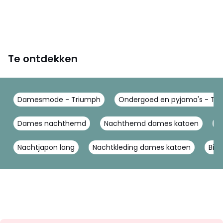
Te ontdekken
Damesmode - Triumph
Ondergoed en pyjama's - Tr
Dames nachthemd
Nachthemd dames katoen
L
Nachtjapon lang
Nachtkleding dames katoen
Big 