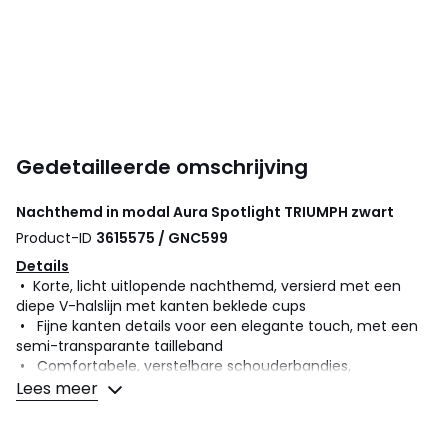
Gedetailleerde omschrijving
Nachthemd in modal Aura Spotlight
TRIUMPH
zwart
Product-ID
3615575 / GNC599
Details
• Korte, licht uitlopende nachthemd, versierd met een
diepe V-halslijn met kanten beklede cups
• Fijne kanten details voor een elegante touch, met een
semi-transparante tailleband
• Comfortabele, verstelbare schouderbandjes,
aangenaam om te dragen
Lees meer
Samenstelling en onderhoud
• 95% modal, 5% elasthan