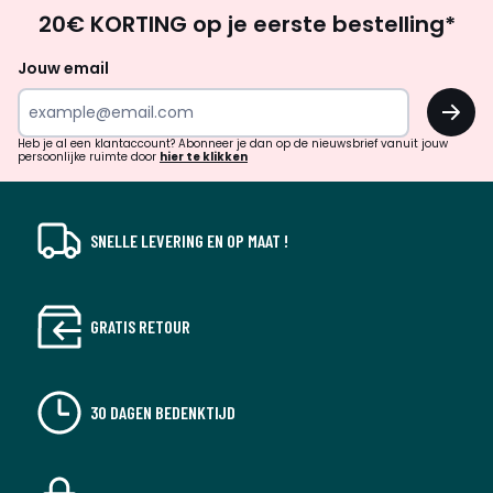
Op
20€ KORTING op je eerste bestelling*
zoek
naar
Jouw email
inspiratie
OK
en
!
verrassingen?
Heb je al een klantaccount? Abonneer je dan op de nieuwsbrief vanuit jouw
persoonlijke ruimte door
hier te klikken
SNELLE LEVERING EN OP MAAT !
GRATIS RETOUR
30 DAGEN BEDENKTIJD