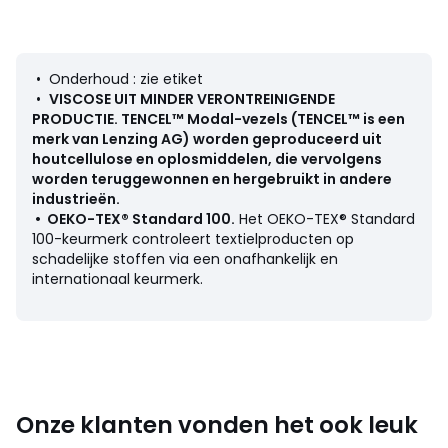
Productfiche met betrekking tot milieukwaliteiten en -
• Onderhoud : zie etiket
kenmerken
•
VISCOSE UIT MINDER VERONTREINIGENDE
• Herkomst van de productie (weving, verving, bedrukking):
PRODUCTIE
.
TENCEL™ Modal-vezels (TENCEL™ is een
China
merk van Lenzing AG) worden geproduceerd uit
• Confectie: Cambodja
houtcellulose en oplosmiddelen, die vervolgens
:
worden teruggewonnen en hergebruikt in andere
industrieën.
Kleuren
Zwart
•
OEKO-TEX® Standard 100
.
Het OEKO-TEX® Standard
Maten
38 FR - 36 EU, 40 FR - 38 EU, 42 FR - 40 EU, 44 FR -
100-keurmerk controleert textielproducten op
42 EU, 46 FR - 44 EU, 48 FR - 46 EU
schadelijke stoffen via een onafhankelijk en
internationaal keurmerk.
Onze klanten vonden het ook leuk