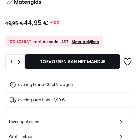
Matengids
44,95
44,95 €
€
49,95 €
-10%
In
plaats
van
10%
10% EXTRA*
Meer bekijken
met de code
LAST
EXTRA*
49,95
met
€
de
10%
Aantal
1
TOEVOEGEN AAN HET MANDJE
code
korting
LAST
toegepast.
Levering binnen 3 tot 5 dagen
Levering aan huis :
2,99 €
Leveringskosten
Gratis retour