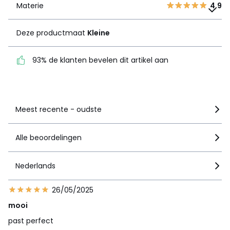
Materie
Deze productmaat
4,9
Kleine
Deze productmaat
Kleine
93% de klanten bevelen
dit artikel aan
93% de klanten bevelen dit artikel aan
Zie details van de nota
Meest recente - oudste
Alle beoordelingen
Nederlands
26/05/2025
mooi
past perfect