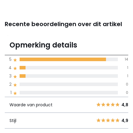
Recente beoordelingen over dit artikel
4,8
Opmerking details
(16)
gemiddelde bereikt
5
14
door alle landen
4
1
3
1
100% gecertificeerde beoordelingen,
La Redoute zet zich in
2
0
Waarde van
5
14
4,8
1
0
product
4
1
Waarde van product
4,8
3
1
Stijl
4,9
2
0
Stijl
4,9
1
0
Materie
4,9