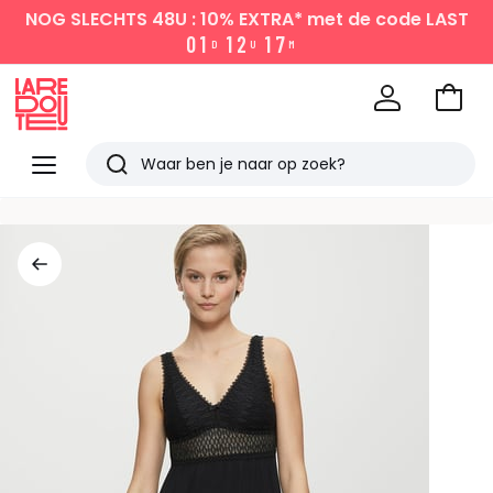
NOG SLECHTS 48U : 10% EXTRA*
met de code LAST
0
1
1
2
1
7
D
U
M
Naar
het
La
winke
Redoute
Menu
Zoeken
Laatst
bekeken