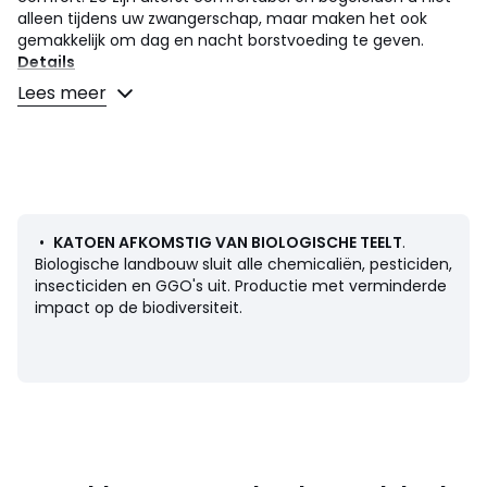
alleen tijdens uw zwangerschap, maar maken het ook
gemakkelijk om dag en nacht borstvoeding te geven.
Details
• Bustier
Lees meer
• Zonder binnencups
• Zonder beugels
• Set van 2
• Wikkelopening voor borstvoeding
• Elastisch strookje onder de buste
• Ideaal onder nachtkledij
•
KATOEN AFKOMSTIG VAN BIOLOGISCHE TEELT
.
Samenstelling en onderhoud
Biologische landbouw sluit alle chemicaliën, pesticiden,
• Voornaamste stof : 95% katoen, 5% elasthan
insecticiden en GGO's uit. Productie met verminderde
• 2de stof : 95% katoen, 5% elasthan
impact op de biodiversiteit.
• Machinewas op 30° delicaat programma
• Niet strijken / geen bleekmiddel
• Niet drogen in de droogtrommel
• Geen droogkuis
Kleuren
Zwart/Mêleegrijs