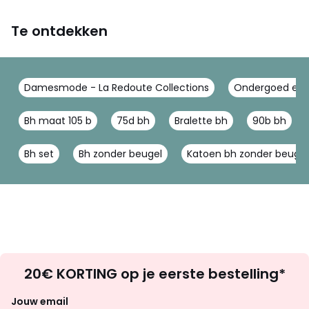
Te ontdekken
Damesmode - La Redoute Collections
Ondergoed en p
Bh maat 105 b
75d bh
Bralette bh
90b bh
Bh set
Bh zonder beugel
Katoen bh zonder beugel
Op
20€ KORTING op je eerste bestelling*
zoek
naar
Jouw email