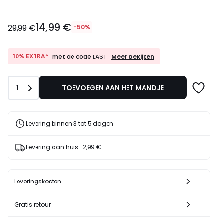
14,99
14,99 €
€
29,99 €
-50%
In
plaats
van
10%
10% EXTRA*
Meer bekijken
met de code
LAST
EXTRA*
29,99
met
€
de
50%
Aantal
1
TOEVOEGEN AAN HET MANDJE
code
korting
LAST
toegepast.
Levering binnen 3 tot 5 dagen
Levering aan huis :
2,99 €
Leveringskosten
Gratis retour