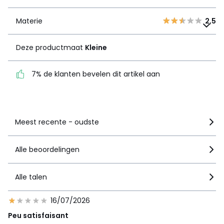
Materie
2,5
Materie
Deze productmaat
2,5
Kleine
Deze productmaat
Kleine
7% de klanten bevelen
dit artikel aan
7% de klanten bevelen dit artikel aan
Zie details van de nota
Meest recente - oudste
Alle beoordelingen
Alle talen
16/07/2026
Peu satisfaisant