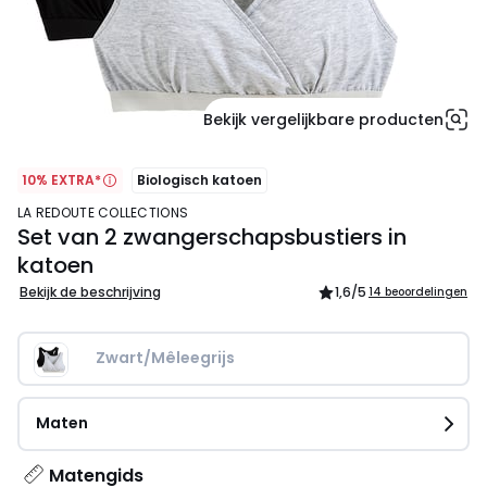
Bekijk vergelijkbare producten
10% EXTRA*
Biologisch katoen
LA REDOUTE COLLECTIONS
Set van 2 zwangerschapsbustiers in
katoen
Bekijk de beschrijving
1,6
/5
14 beoordelingen
Zwart/Mêleegrijs
Maten
Matengids