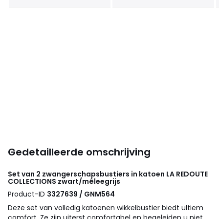
Gedetailleerde omschrijving
Set van 2 zwangerschapsbustiers in katoen
LA REDOUTE
COLLECTIONS
zwart/mêleegrijs
Product-ID
3327639 / GNM564
Deze set van volledig katoenen wikkelbustier biedt ultiem
comfort. Ze zijn uiterst comfortabel en begeleiden u niet