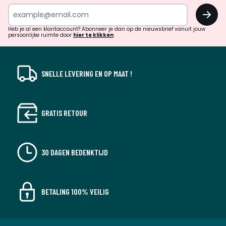
inspiratie
OK
en
!
verrassingen?
Heb je al een klantaccount? Abonneer je dan op de nieuwsbrief vanuit jouw
persoonlijke ruimte door
hier te klikken
SNELLE LEVERING EN OP MAAT !
GRATIS RETOUR
30 DAGEN BEDENKTIJD
BETALING 100% VEILIG