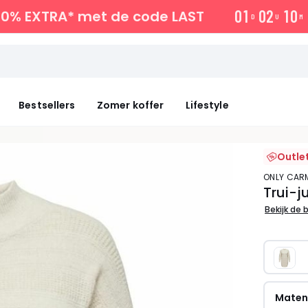
0
1
0
2
1
0
10% EXTRA*
met de code LAST
D
U
M
Bestsellers
Zomer koffer
Lifestyle
Outle
ONLY CA
Trui-j
Bekijk de 
Mate