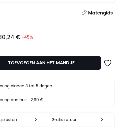
l
Matengids
30,24 €
-45%
TOEVOEGEN AAN HET MANDJE
t.
ering binnen 3 tot 5 dagen
ering aan huis :
2,99 €
ngskosten
Gratis retour