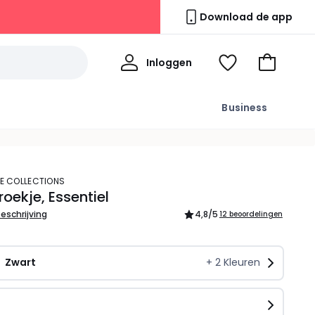
Download de app
Mijn
Inloggen
Kijk
Naar
profiel
mijn
het
wishlist
winkelma
Business
TE COLLECTIONS
roekje, Essentiel
beschrijving
4,8
/5
12 beoordelingen
Zwart
+
2
Kleuren
n