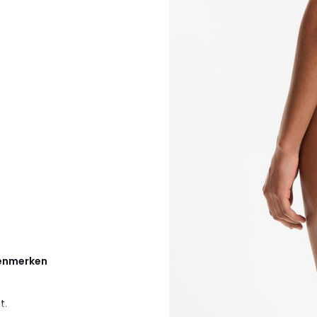
kenmerken
t.