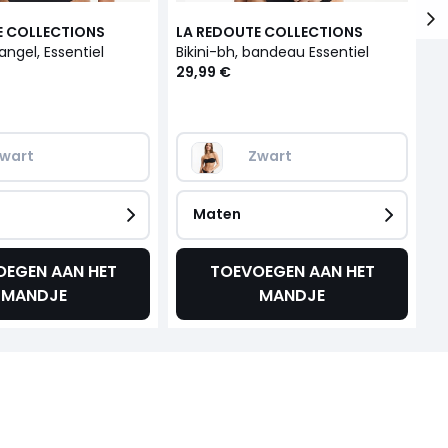
E COLLECTIONS
LA REDOUTE COLLECTIONS
L
iangel, Essentiel
Bikini-bh, bandeau Essentiel
Tr
29,99 €
4
wart
Zwart
Maten
OEGEN AAN HET
TOEVOEGEN AAN HET
MANDJE
MANDJE