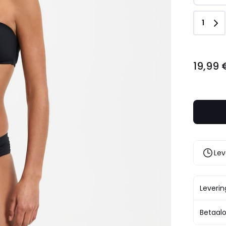
Aanta
1
19,99
19,99 
€.
Lev
Leveri
Betaalo