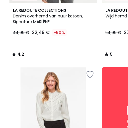
4,2
2
5
LA REDOUTE COLLECTIONS
LA REDOUT
/ 5
Kleuren
/
Denim overhemd van puur katoen,
Wijd hemd
5
Signature MARLÈNE
22,49
22,49 €
2
44,99 €
-50%
54,99 €
€
In
plaats
van
4,2
5
44,99
/
/
€
5
5
50%
SALE
korting
:
toegepast.
10%
EXTRA
vanaf
2
artikelen*