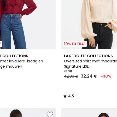
*
10% EXTRA*
3
4,5
E COLLECTIONS
LA REDOUTE COLLECTIONS
Kleuren
/ 5
et lavallière-kraag en
Oversized shirt met maokraa
ange mouwen
Signature LISE
vanaf
32,24 €
42,99 €
-30%
4,5
/
5