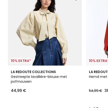
10% EXTRA*
10% EXTRA
4,7
LA REDOUTE COLLECTIONS
LA REDOUT
/ 5
Gestreepte lavallière-blouse met
Hemd met 
pofmouwen
44,99 €
3
54,99 €