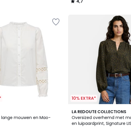
4,7
/
5
*
10% EXTRA*
5
LA REDOUTE COLLECTIONS
/
t lange mouwen en Mao-
Oversized overhemd met m
5
en luipaardprint, Signature LI