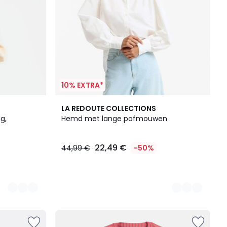
10% EXTRA*
2
LA REDOUTE COLLECTIONS
Kleuren
g,
Hemd met lange pofmouwen
22,49 €
44,99 €
-50%