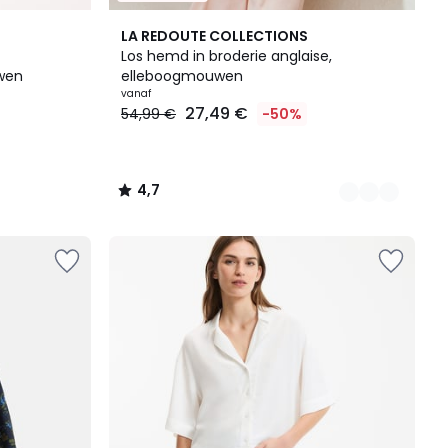
3
4,7
LA REDOUTE COLLECTIONS
Kleuren
/ 5
Los hemd in broderie anglaise,
wen
elleboogmouwen
vanaf
27,49 €
54,99 €
-50%
4,7
/
5