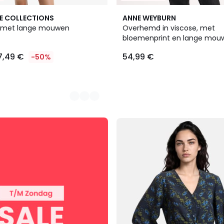
E COLLECTIONS
ANNE WEYBURN
 met lange mouwen
Overhemd in viscose, met
bloemenprint en lange mou
7,49 €
54,99 €
-50%