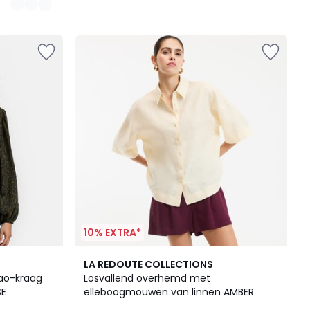
10% EXTRA*
2
4,8
LA REDOUTE COLLECTIONS
Kleuren
/ 5
ao-kraag
Losvallend overhemd met
SE
elleboogmouwen van linnen AMBER