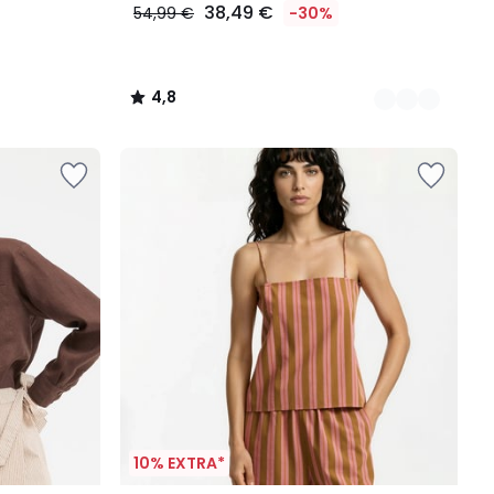
38,49 €
54,99 €
-30%
4,8
/
5
10% EXTRA*