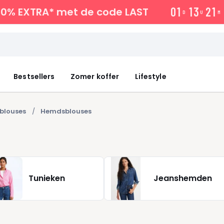
0
1
1
3
2
1
10% EXTRA*
met de code LAST
D
U
M
Bestsellers
Zomer koffer
Lifestyle
blouses
Hemdsblouses
Tunieken
Jeanshemden