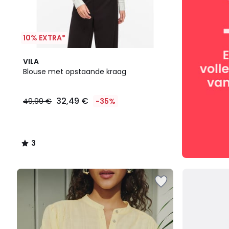
10% EXTRA*
3
VILA
/
Blouse met opstaande kraag
5
32,49 €
49,99 €
-35%
3
/
5