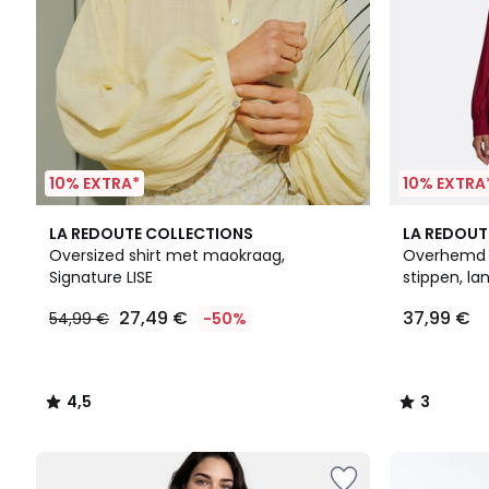
10% EXTRA*
10% EXTRA
4,5
3
LA REDOUTE COLLECTIONS
LA REDOUT
/ 5
/
Oversized shirt met maokraag,
Overhemd m
5
Signature LISE
stippen, l
27,49 €
37,99 €
54,99 €
-50%
4,5
3
/
/
5
5