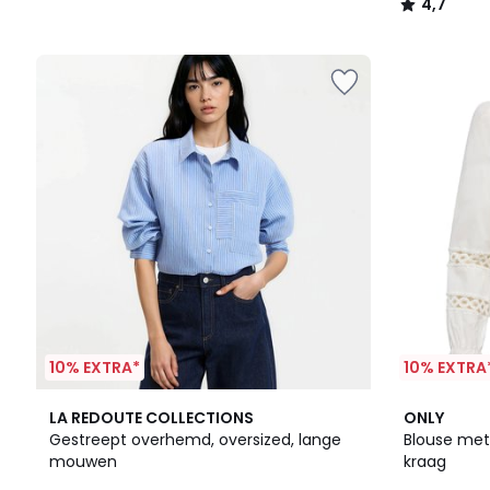
4,7
/
5
10% EXTRA*
10% EXTRA
4
2
LA REDOUTE COLLECTIONS
ONLY
/
Kleuren
Gestreept overhemd, oversized, lange
Blouse me
5
mouwen
kraag