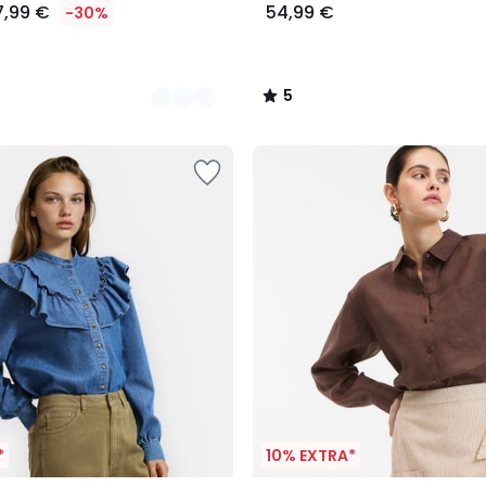
7,99 €
54,99 €
-30%
5
/
5
*
10% EXTRA*