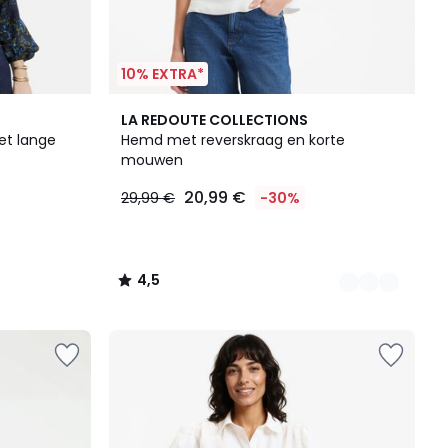
10% EXTRA*
2
4,5
LA REDOUTE COLLECTIONS
Kleuren
/ 5
et lange
Hemd met reverskraag en korte
mouwen
20,99 €
29,99 €
-30%
4,5
/
5