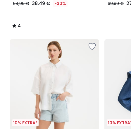
38,49 €
2
54,99 €
-30%
39,99 €
4
/
5
10% EXTRA*
10% EXTRA