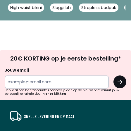
High waist bikini
Sloggi bh
Strapless badpak
B
Op
20€ KORTING op je eerste bestelling*
zoek
naar
Jouw email
inspiratie
OK
en
!
verrassingen?
Heb je al een klantaccount? Abonneer je dan op de nieuwsbrief vanuit jouw
persoonlijke ruimte door
hier te klikken
SNELLE LEVERING EN OP MAAT !