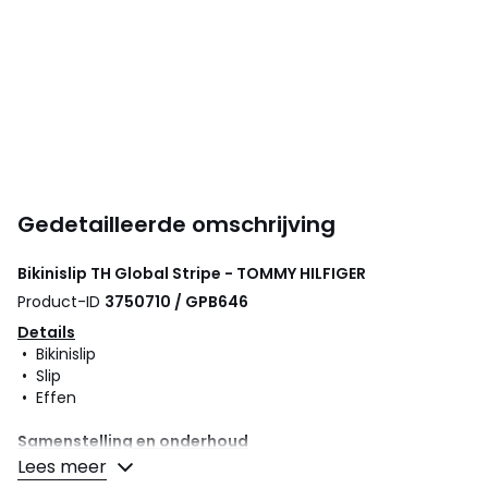
Gedetailleerde omschrijving
Bikinislip TH Global Stripe - TOMMY HILFIGER
Product-ID
3750710 / GPB646
Details
• Bikinislip
• Slip
• Effen
Samenstelling en onderhoud
• 75% polyamide, 25% elasthan
Lees meer
• Onderhoud : zie etiket