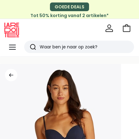
GOEDE DEALS
Tot 50% korting vanaf 2 artikelen*
Naar
het
La
winke
Redoute
Menu
Zoeken
Laatst
bekeken