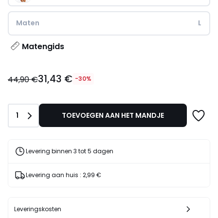
Maten
L
Matengids
31,43
31,43 €
€
44,90 €
-30%
In
plaats
van
Aantal
1
TOEVOEGEN AAN HET MANDJE
44,90
€
30%
korting
Levering binnen 3 tot 5 dagen
toegepast.
Levering aan huis :
2,99 €
Leveringskosten