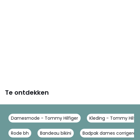
Te ontdekken
Damesmode - Tommy Hilfiger
Kleding - Tommy Hilfig
Rode bh
Bandeau bikini
Badpak dames corrigeren