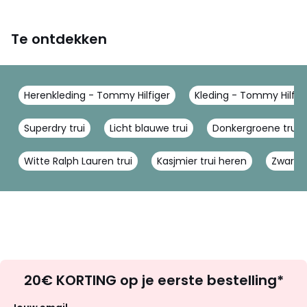
Te ontdekken
Herenkleding - Tommy Hilfiger
Kleding - Tommy Hilfig
Superdry trui
Licht blauwe trui
Donkergroene trui
Witte Ralph Lauren trui
Kasjmier trui heren
Zwarte 
Op
20€ KORTING op je eerste bestelling*
zoek
naar