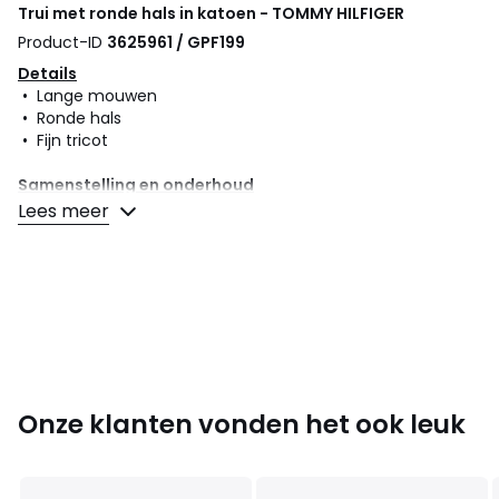
Trui met ronde hals in katoen - TOMMY HILFIGER
Product-ID
3625961 / GPF199
Details
• Lange mouwen
• Ronde hals
• Fijn tricot
Samenstelling en onderhoud
• 100% katoen
Lees meer
• Onderhoud : zie etiket
Kleuren
Donkerblauw, Grijs
Maten
S, M, L, XL, XXL, 3XL
Onze klanten vonden het ook leuk