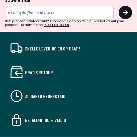
Jouw email
inspiratie
OK
en
!
verrassingen?
Heb je al een klantaccount? Abonneer je dan op de nieuwsbrief vanuit jouw
persoonlijke ruimte door
hier te klikken
SNELLE LEVERING EN OP MAAT !
GRATIS RETOUR
30 DAGEN BEDENKTIJD
BETALING 100% VEILIG