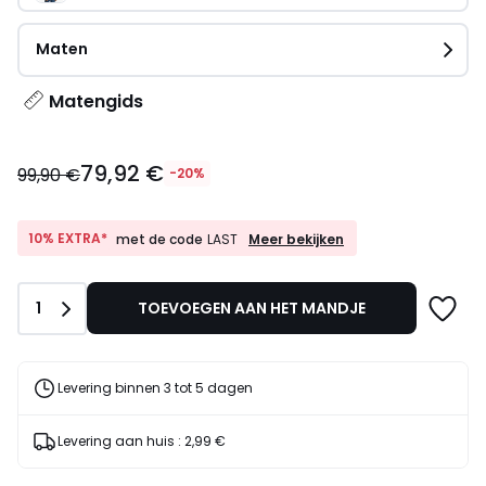
Maten
Matengids
79,92
79,92 €
€
99,90 €
-20%
In
plaats
van
10%
10% EXTRA*
Meer bekijken
met de code
LAST
EXTRA*
99,90
met
€
de
20%
Aantal
1
TOEVOEGEN AAN HET MANDJE
code
korting
LAST
toegepast.
Levering binnen 3 tot 5 dagen
Levering aan huis :
2,99 €