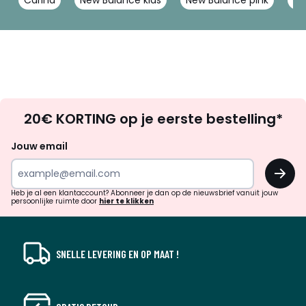
Carina
New Balance kids
New Balance pink
Pa
Op
20€ KORTING op je eerste bestelling*
zoek
naar
Jouw email
inspiratie
OK
en
!
verrassingen?
Heb je al een klantaccount? Abonneer je dan op de nieuwsbrief vanuit jouw
persoonlijke ruimte door
hier te klikken
SNELLE LEVERING EN OP MAAT !