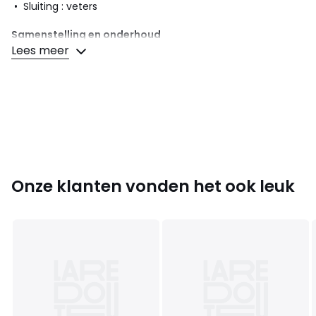
• Sluiting : veters
Samenstelling en onderhoud
• Bovenzijde/Schacht : 100% polyurethaan
Lees meer
• Voering : 100% polyester
• Binnenzool : 100% polyester
• Loopzool : 100% rubber
Kleuren
Grijs/Ecru
Maten
35 1/2, 36, 37, 38, 39, 40
Onze klanten vonden het ook leuk