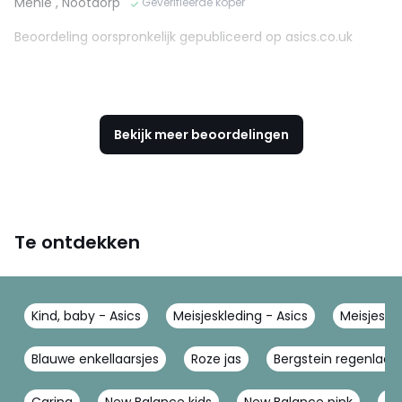
Mehie
, Nootdorp
Geverifieerde koper
Beoordeling oorspronkelijk gepubliceerd op asics.co.uk
Bekijk meer beoordelingen
Te ontdekken
Kind, baby - Asics
Meisjeskleding - Asics
Meisjessc
Blauwe enkellaarsjes
Roze jas
Bergstein regenlaar