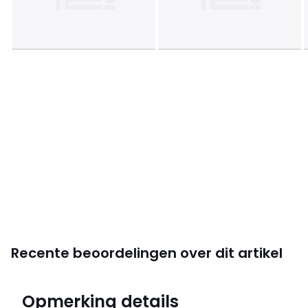
Recente beoordelingen over dit artikel
4,9
Opmerking details