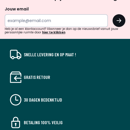
naar
Jouw email
inspiratie
OK
en
!
verrassingen?
Heb je al een klantaccount? Abonneer je dan op de nieuwsbrief vanuit jouw
persoonlijke ruimte door
hier te klikken
SNELLE LEVERING EN OP MAAT !
GRATIS RETOUR
30 DAGEN BEDENKTIJD
BETALING 100% VEILIG