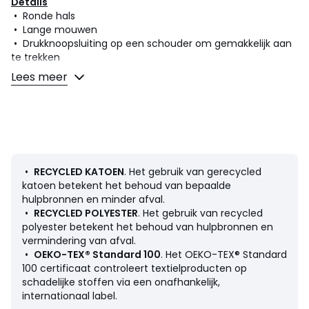
Details
• Ronde hals
• Lange mouwen
• Drukknoopsluiting op een schouder om gemakkelijk aan
te trekken
• Lengte : standaard
Lees meer
• Motief in bouclette vooraan
• Geborduurd
• Afgewerkt met ribboord
• Zacht en warm molton
Samenstelling en onderhoud
• 57% katoen, 43% polyester of 60% katoen, 40% polyester
•
RECYCLED KATOEN
. Het gebruik van gerecycled
(samenstelling kan variëren afhankelijk van besteldatum)
katoen betekent het behoud van bepaalde
• Dit product is gemaakt van een mix van vezels,
hulpbronnen en minder afval.
waaronder katoen en polyester, waarvan ten minste 50%
•
RECYCLED POLYESTER
. Het gebruik van recycled
afkomstig is van gerecycled materiaal
polyester betekent het behoud van hulpbronnen en
• Machinewas op 30° delicaat programma
vermindering van afval.
• Strijken op lage temperatuur / geen bleekmiddel
•
OEKO-TEX® Standard 100
. Het OEKO-TEX® Standard
• Niet drogen in de droogtrommel
100 certificaat controleert textielproducten op
• Geen droogkuis
schadelijke stoffen via een onafhankelijk,
internationaal label.