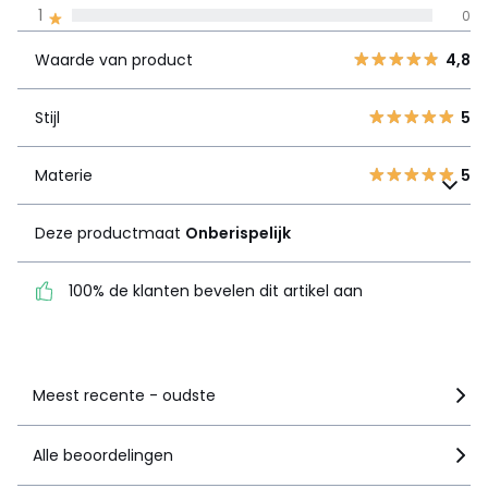
5
4
4,8
1
0
product
4
1
Waarde van product
4,8
3
0
Stijl
5
2
0
Stijl
5
1
0
Materie
5
Materie
Deze productmaat
5
Onberispelijk
Deze productmaat
Onberispelijk
100% de klanten bevelen
dit artikel aan
100% de klanten bevelen dit artikel aan
Zie details van de nota
Meest recente - oudste
Alle beoordelingen