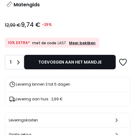
Matengids
9,74
9,74 €
€
12,99 €
-25%
In
plaats
van
10%
10% EXTRA*
Meer bekijken
met de code
LAST
EXTRA*
12,99
met
€
de
25%
Aantal
1
TOEVOEGEN AAN HET MANDJE
code
korting
LAST
toegepast.
Levering binnen 3 tot 5 dagen
Levering aan huis :
2,99 €
Leveringskosten
Gratis retour