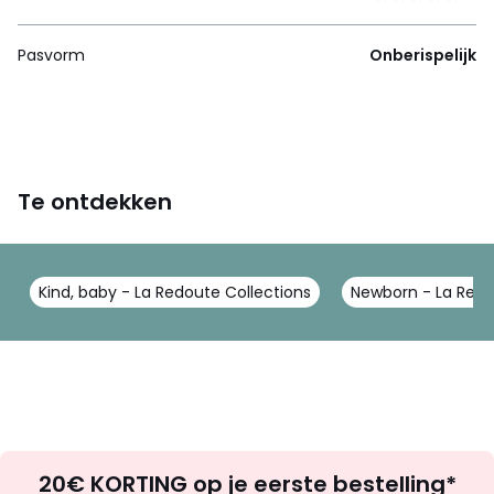
Pasvorm
Onberispelijk
Te ontdekken
Kind, baby - La Redoute Collections
Newborn - La Redo
Op
20€ KORTING op je eerste bestelling*
zoek