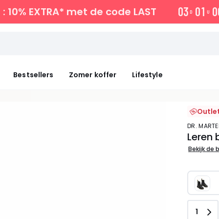
0
3
0
1
0
: 10% EXTRA*
met de code LAST
D
U
Bestsellers
Zomer koffer
Lifestyle
Outle
DR. MART
Leren 
Bekijk de 
Aanta
1