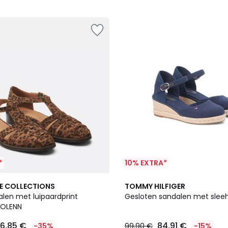
5
*
10% EXTRA*
2
E COLLECTIONS
TOMMY HILFIGER
Kleuren
alen met luipaardprint
Gesloten sandalen met slee
SOLENN
6,85 €
84,91 €
-35%
99,90 €
-15%