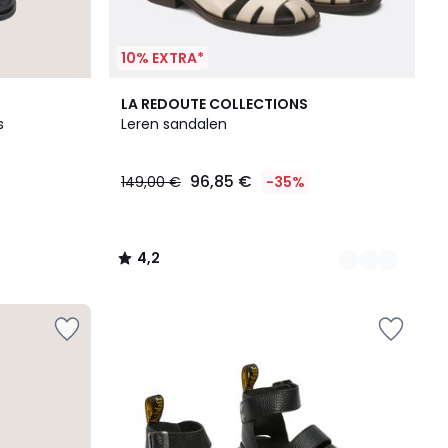
10% EXTRA*
2
4,2
LA REDOUTE COLLECTIONS
Kleuren
/ 5
s
Leren sandalen
96,85 €
149,00 €
-35%
4,2
/
5