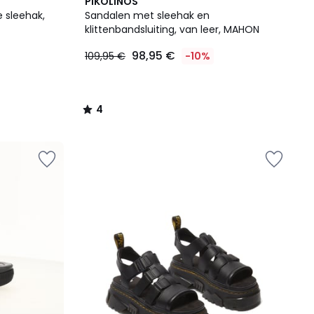
4
PIKOLINOS
/
 sleehak,
Sandalen met sleehak en
5
klittenbandsluiting, van leer, MAHON
98,95 €
109,95 €
-10%
4
/
5