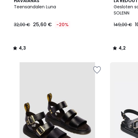
4,3
4,2
HAVAIANAS
LA REDOUT
/ 5
/ 5
Teensandalen Luna
Gesloten sa
SOLENN
25,60 €
1
32,00 €
-20%
149,00 €
4,3
4,2
/
/
5
5