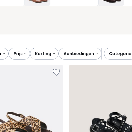
sen, niet andersom.
n
prijs
korting
aanbiedingen
categorie