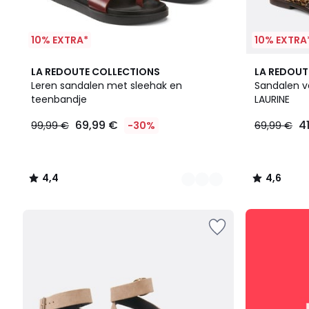
10% EXTRA*
10% EXTRA
2
4,4
4,6
LA REDOUTE COLLECTIONS
LA REDOUT
Kleuren
/ 5
/ 5
Leren sandalen met sleehak en
Sandalen va
teenbandje
LAURINE
69,99
69,99 €
4
99,99 €
-30%
69,99 €
€
In
plaats
van
4,4
4,6
99,99
/
/
€
5
5
30%
SALE
korting
:
toegepast.
10%
EXTRA
vanaf
2
artikelen*