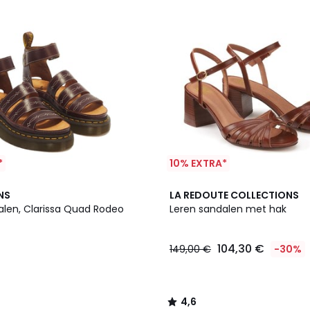
*
10% EXTRA*
4,6
NS
LA REDOUTE COLLECTIONS
/ 5
alen, Clarissa Quad Rodeo
Leren sandalen met hak
104,30 €
149,00 €
-30%
4,6
/