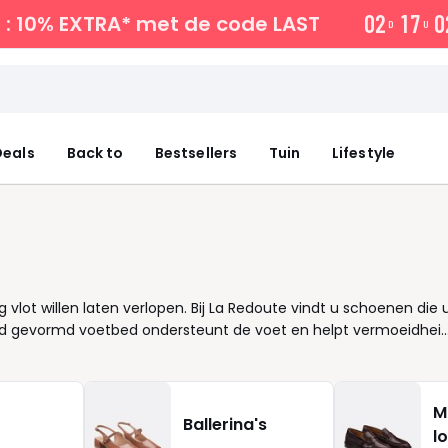
0
2
1
7
0
: 10% EXTRA*
met de code LAST
D
U
eals
Back to
Bestsellers
Tuin
Lifestyle
lot willen laten verlopen. Bij La Redoute vindt u schoenen die 
 goed gevormd voetbed ondersteunt de voet en helpt vermoeidhei
g op pad gaat. Kies een leren sandaal voor een zachte pasvorm
extra houding, zonder in te leveren op stabiliteit. Liever
annen momenten. Een zwarte of beige variant combineert
M
 en zelfs naast uw favoriete laarzen in het tussenseizoen. Elke
Ballerina's
l
 lichter te maken. Bekijk de collectie en toevoegen aan uw stijl