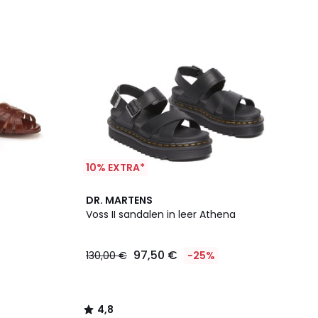
10% EXTRA*
4,8
DR. MARTENS
/ 5
Voss II sandalen in leer Athena
97,50 €
130,00 €
-25%
4,8
/