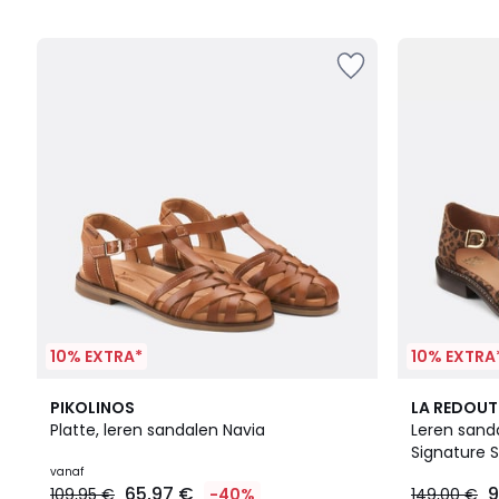
5
10% EXTRA*
10% EXTRA
2
5
4,4
PIKOLINOS
LA REDOUT
Kleuren
/
/ 5
Platte, leren sandalen Navia
Leren sand
5
Signature 
vanaf
65,97 €
9
109,95 €
-40%
149,00 €