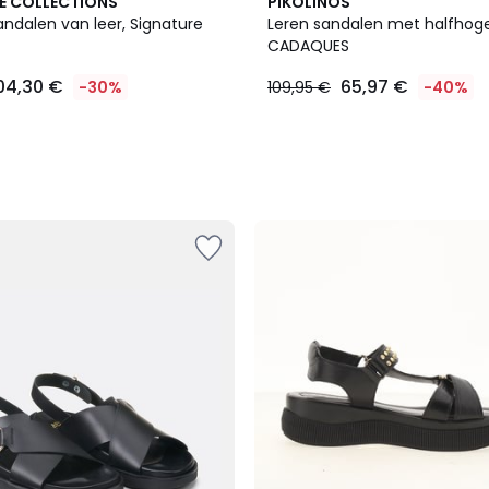
E COLLECTIONS
PIKOLINOS
ndalen van leer, Signature
Leren sandalen met halfhoge
CADAQUES
04,30 €
65,97 €
-30%
109,95 €
-40%