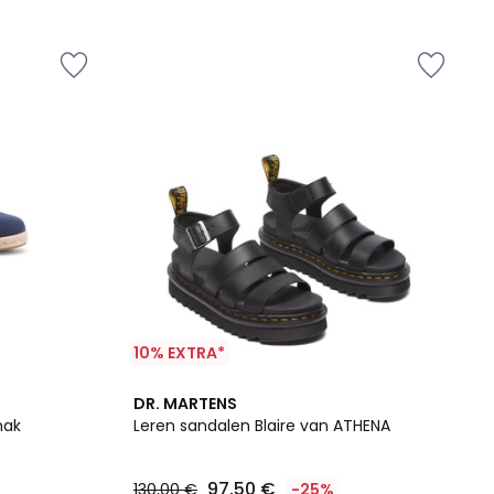
5
10% EXTRA*
4,6
DR. MARTENS
/ 5
hak
Leren sandalen Blaire van ATHENA
97,50 €
130,00 €
-25%