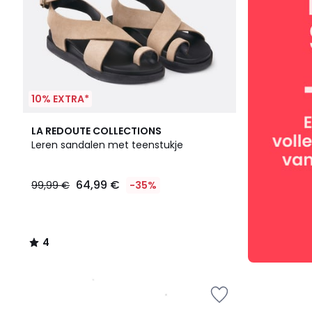
10% EXTRA*
4
LA REDOUTE COLLECTIONS
/
Leren sandalen met teenstukje
5
64,99 €
99,99 €
-35%
4
/
5