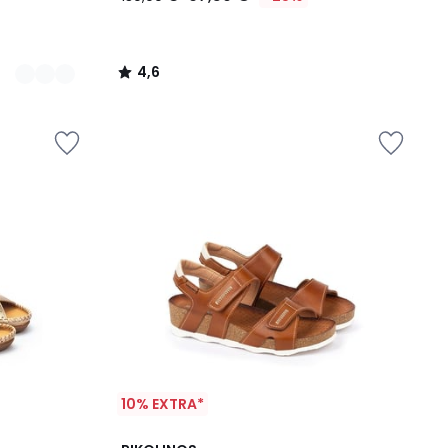
4,6
/
5
10% EXTRA*