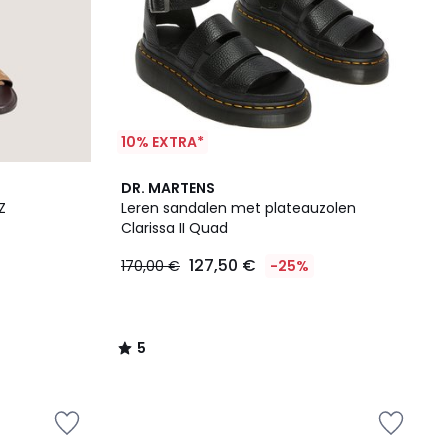
10% EXTRA*
5
DR. MARTENS
/
Z
Leren sandalen met plateauzolen
5
Clarissa II Quad
127,50 €
170,00 €
-25%
5
/
5