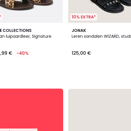
*
10% EXTRA*
E COLLECTIONS
JONAK
n luipaardleer, Signature
Leren sandalen WIZARD, stud
1,99 €
125,00 €
-40%