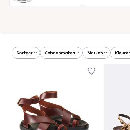
wordt vanzelfsprekend. Zo kiest u schoenen die bij uw leven pas
Sorteer
schoenmaten
merken
kleure