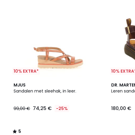
10% EXTRA*
10% EXTRA
5
MJUS
DR. MARTE
/
Sandalen met sleehak, in leer.
Leren sand
5
74,25 €
180,00 €
99,00 €
-25%
5
/