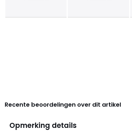
Recente beoordelingen over dit artikel
4,6
Opmerking details
(8)