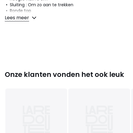
• Sluiting : Om zo aan te trekken
• Ronde top
Lees meer
Samenstelling en onderhoud
• Bovenzijde/Schacht : 100% leer
• Voering : 100% textiel
• Binnenzool : 100% leer
• Loopzool : 100% PVC (polyvinylchloride)
Kleuren
Zwart
Onze klanten vonden het ook leuk
Maten
36, 37, 38, 39, 40, 41, 42