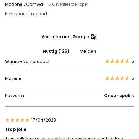
Madone
, Cornwall
Geverifieerde koper
Bezitsduur 1 maand
Vertalen met Google
Nuttig (126)
Melden
Waarde van product
5
Materie
5
Pasvorm
Onberispelijk
17/04/2023
Trop jolie
Très belles, simples à porter. Si vous hésitez entre deux