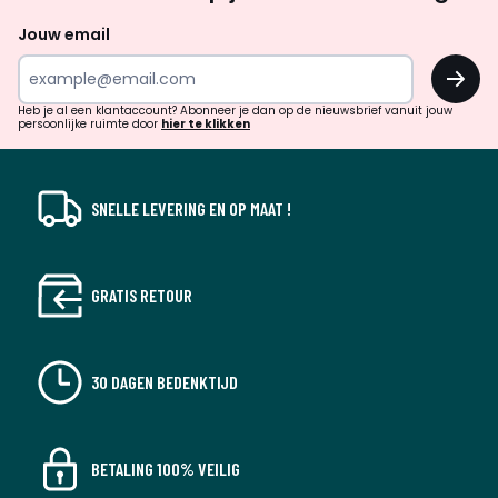
naar
Jouw email
inspiratie
OK
en
!
verrassingen?
Heb je al een klantaccount? Abonneer je dan op de nieuwsbrief vanuit jouw
persoonlijke ruimte door
hier te klikken
SNELLE LEVERING EN OP MAAT !
GRATIS RETOUR
30 DAGEN BEDENKTIJD
BETALING 100% VEILIG