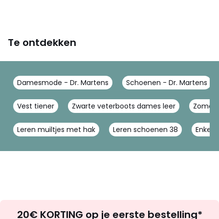
Te ontdekken
Damesmode - Dr. Martens
Schoenen - Dr. Martens
Vest tiener
Zwarte veterboots dames leer
Zomer 
Leren muiltjes met hak
Leren schoenen 38
Enkell
Op
20€ KORTING op je eerste bestelling*
zoek