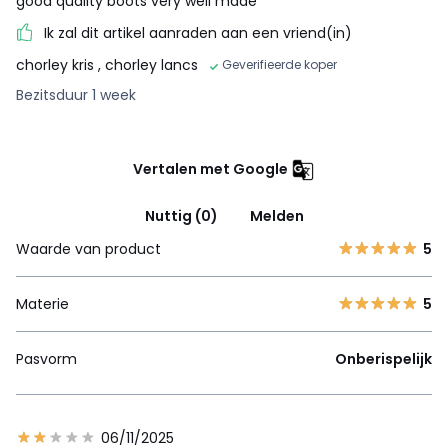
good quality boots very well made
Ik zal dit artikel aanraden aan een vriend(in)
chorley kris
, chorley lancs
Geverifieerde koper
Bezitsduur 1 week
Vertalen met Google
Nuttig (0)
Melden
Waarde van product
5
Materie
5
Pasvorm
Onberispelijk
06/11/2025