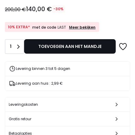
140,00
140,00 €
€
200,00 €
-30%
In
plaats
van
10%
10% EXTRA*
Meer bekijken
met de code
LAST
EXTRA*
200,00
met
€
de
30%
Aantal
1
TOEVOEGEN AAN HET MANDJE
code
korting
LAST
toegepast.
Levering binnen 3 tot 5 dagen
Levering aan huis :
2,99 €
Leveringskosten
Gratis retour
Betaalopties