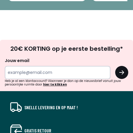
Op
20€ KORTING op je eerste bestelling*
zoek
naar
Jouw email
inspiratie
OK
en
!
verrassingen?
Heb je al een klantaccount? Abonneer je dan op de nieuwsbrief vanuit jouw
persoonlijke ruimte door
hier te klikken
SNELLE LEVERING EN OP MAAT !
GRATIS RETOUR