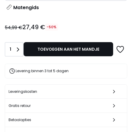
Matengids
27,49
27,49 €
€
54,99 €
-50%
In
plaats
van
Aantal
1
TOEVOEGEN AAN HET MANDJE
54,99
€
50%
korting
Levering binnen 3 tot 5 dagen
toegepast.
Leveringskosten
Gratis retour
Betaalopties