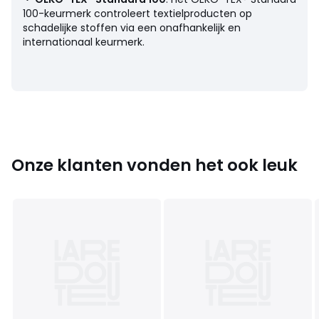
Productfiche met betrekking tot milieukwaliteiten en -
100-keurmerk controleert textielproducten op
kenmerken
schadelijke stoffen via een onafhankelijk en
• Herkomst van de productie (weving, verving, confectie):
internationaal keurmerk.
China
:
Kleuren
Beige
Maten
5 jaar - 108 cm, 6 jaar - 114 cm, 8 jaar - 126 cm, 10
jaar - 138 cm, 12 jaar - 150 cm, 14 jaar - 162 cm, S, M, L, XL,
XXL, 3XL
Onze klanten vonden het ook leuk