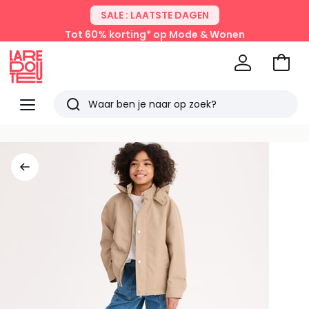
SALE : LAATSTE DAGEN
Tot 60% korting* op Mode & Wonen
Naar
het
La
winke
Redoute
Menu
Zoeken
Laatst
bekeken