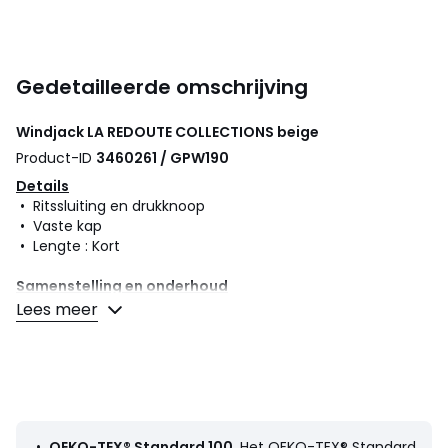
Gedetailleerde omschrijving
Windjack
LA REDOUTE COLLECTIONS
beige
Product-ID
3460261 / GPW190
Details
• Ritssluiting en drukknoop
• Vaste kap
• Lengte : Kort
Samenstelling en onderhoud
• 66% katoen, 34% polyester
Lees meer
• Machinewas op 30° delicaat programma
• Niet strijken / geen bleekmiddel
• Niet drogen in de droogtrommel
• Geen droogkuis
•
OEKO-TEX® Standard 100
. Het OEKO-TEX® Standard