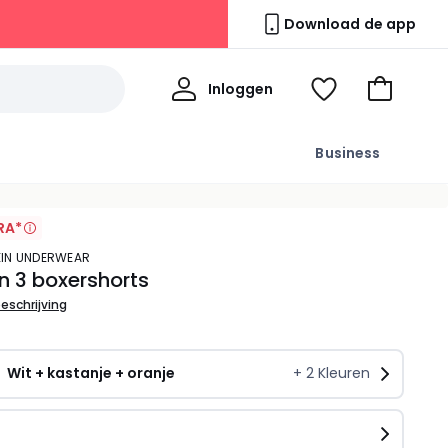
Download de app
Mijn
Inloggen
Kijk
Naar
profiel
mijn
het
wishlist
winkelma
Business
RA*
LEIN UNDERWEAR
n 3 boxershorts
beschrijving
Wit + kastanje + oranje
+
2
Kleuren
n