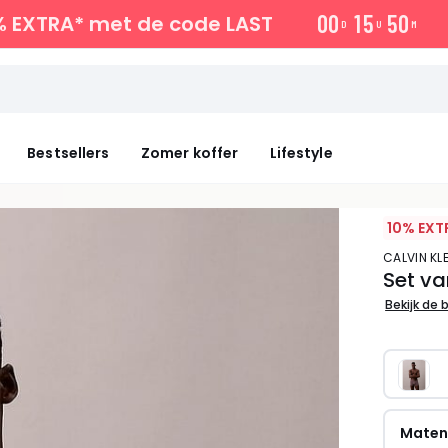
0
0
1
5
5
0
% EXTRA*
met de code LAST
D
U
M
Bestsellers
Zomer koffer
Lifestyle
10% EXT
CALVIN K
Set va
Bekijk de 
Mate