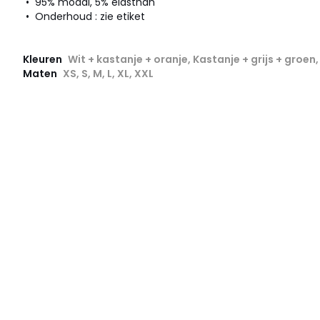
• 95% modal, 5% elasthan
• Onderhoud : zie etiket
Kleuren
Wit + kastanje + oranje, Kastanje + grijs + groen
Maten
XS, S, M, L, XL, XXL