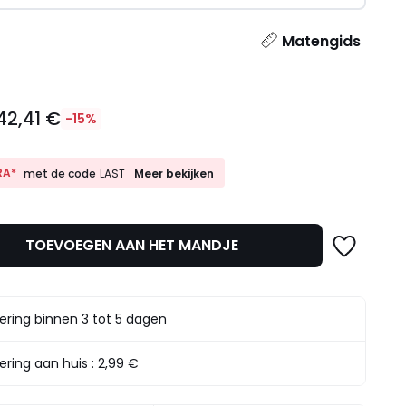
l
Matengids
42,41 €
-15%
10%
RA*
Meer bekijken
met de code
LAST
EXTRA*
met
de
code
TOEVOEGEN AAN HET MANDJE
LAST
t.
ering binnen 3 tot 5 dagen
ering aan huis :
2,99 €