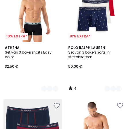
10% EXTRA*
10% EXTRA*
4
2
ATHENA
6
POLO RALPH LAUREN
/
Set van 3 boxershorts Easy
Set van 3 boxershorts in
Kleuren
Kleuren
5
color
stretchkatoen
32,50 €
50,00 €
4
/
5