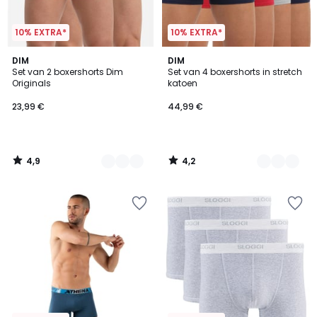
10% EXTRA*
10% EXTRA*
4,9
4,2
2
DIM
3
DIM
/ 5
/ 5
Set van 2 boxershorts Dim
Set van 4 boxershorts in stretch
Kleuren
Kleuren
Originals
katoen
23,99 €
44,99 €
4,9
4,2
/
/
5
5