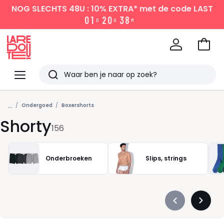
NOG SLECHTS 48U : 10% EXTRA*
met de code LAST
0
1
2
0
3
8
D
U
M
Naar
het
La
winke
Redoute
Menu
Zoeken
Laatst
...
bekeken
Ondergoed
Boxershorts
Shorty
156
Onderbroeken
Slips, strings
Précédent
Suivan
-
-