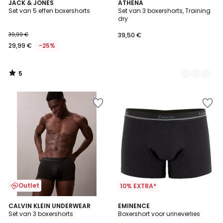
5
JACK & JONES
2
ATHENA
/
Set van 5 effen boxershorts
Set van 3 boxershorts, Training
Kleuren
5
dry
39,99 €
39,50 €
29,99 €
-25%
5
/
5
Outlet
10% EXTRA*
4
CALVIN KLEIN UNDERWEAR
EMINENCE
/
Set van 3 boxershorts
Boxershort voor urineverlies
5