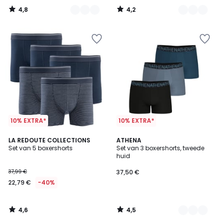
4,8
4,2
/
/
5
5
10% EXTRA*
10% EXTRA*
4,6
4,5
LA REDOUTE COLLECTIONS
2
ATHENA
/ 5
/ 5
Set van 5 boxershorts
Set van 3 boxershorts, tweede
Kleuren
huid
37,99 €
37,50 €
22,79 €
-40%
4,6
4,5
/
/