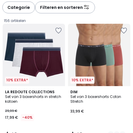
défiler
défiler
à
à
Categorie
Filteren en sorteren
gauche
droite
156 artikelen
10% EXTRA*
10% EXTRA*
4,5
4,5
LA REDOUTE COLLECTIONS
2
DIM
/ 5
/ 5
Set van 3 boxershorts in stretch
Set van 3 boxershorts Coton
Kleuren
katoen
Stretch
17,99
29,99 €
33,99 €
€
17,99 €
-40%
In
plaats
van