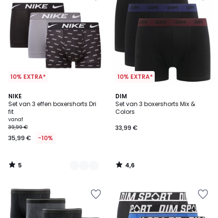
10% EXTRA*
10% EXTRA*
5
4,6
3
NIKE
DIM
/
/ 5
Set van 3 effen boxershorts Dri
Set van 3 boxershorts Mix &
Kleuren
5
fit
Colors
vanaf
39,99 €
33,99 €
35,99 €
-10%
5
4,6
/
/
5
5