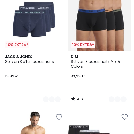
10% EXTRA*
10% EXTRA*
4,6
3
JACK & JONES
2
DIM
/ 5
Set van 3 effen boxershorts
Set van 3 boxershorts Mix &
Kleuren
Kleuren
Colors
19,99 €
33,99 €
4,6
/
5