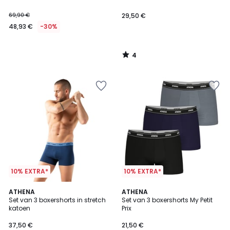
69,90 €
29,50 €
48,93 €
-30%
4
/
5
10% EXTRA*
10% EXTRA*
3,6
2
ATHENA
2
ATHENA
/ 5
Set van 3 boxershorts in stretch
Set van 3 boxershorts My Petit
Kleuren
Kleuren
katoen
Prix
37,50 €
21,50 €