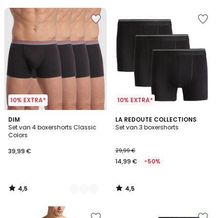
5
5
10% EXTRA*
10% EXTRA*
4,5
4,5
2
DIM
LA REDOUTE COLLECTIONS
/ 5
/ 5
Set van 4 boxershorts Classic
Set van 3 boxershorts
Kleuren
Colors
39,99 €
29,99 €
14,99 €
-50%
4,5
4,5
/
/
5
5