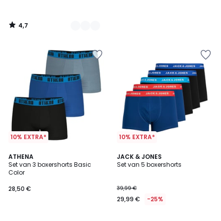
4,7
/
5
10% EXTRA*
10% EXTRA*
4,6
4,6
3
ATHENA
JACK & JONES
/ 5
/ 5
Set van 3 boxershorts Basic
Set van 5 boxershorts
Kleuren
Color
28,50 €
39,99 €
29,99 €
-25%