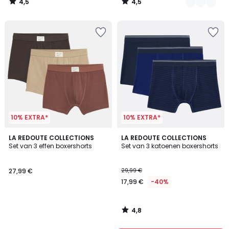
4,5
4,5
29,99
/
/
5
5
€
40%
korting
toegepast.
10% EXTRA*
10% EXTRA*
4,8
LA REDOUTE COLLECTIONS
LA REDOUTE COLLECTIONS
/ 5
Set van 3 effen boxershorts
Set van 3 katoenen boxershorts
27,99 €
29,99 €
17,99 €
-40%
4,8
/
5