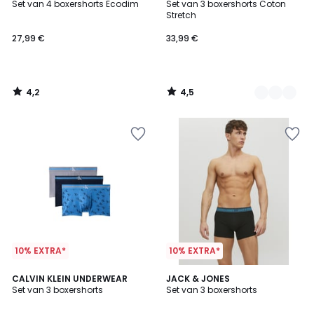
/ 5
/ 5
Set van 4 boxershorts Ecodim
Set van 3 boxershorts Coton
Kleuren
Stretch
27,99 €
33,99 €
4,2
4,5
/
/
5
5
10% EXTRA*
10% EXTRA*
4,4
CALVIN KLEIN UNDERWEAR
JACK & JONES
/ 5
Set van 3 boxershorts
Set van 3 boxershorts