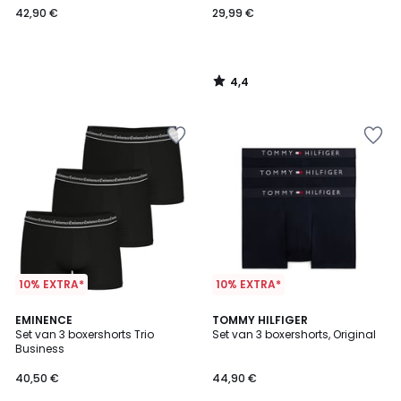
42,90 €
29,99 €
4,4
/
5
10% EXTRA*
10% EXTRA*
4,7
2
EMINENCE
TOMMY HILFIGER
/ 5
Set van 3 boxershorts Trio
Set van 3 boxershorts, Original
Kleuren
Business
40,50 €
44,90 €