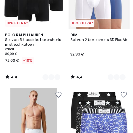
10% EXTRA*
10% EXTRA*
4,4
4,4
8
POLO RALPH LAUREN
2
DIM
/ 5
/ 5
Set van 5 klassieke boxershorts
Set van 2 boxershorts 3D Flex Air
Kleuren
Kleuren
in stretchkatoen
vanaf
80,00 €
32,99 €
72,00 €
-10%
4,4
4,4
/
/
5
5