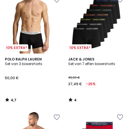
10% EXTRA*
10% EXTRA*
4,7
4
POLO RALPH LAUREN
JACK & JONES
/ 5
/
Set van 3 boxershorts
Set van 7 effen boxershorts
5
50,00 €
49,99 €
37,49 €
-25%
4,7
4
/
/
5
5