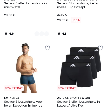
/ 5
/ 5
Set van 3 effen boxershorts in
Set van 3 boxershorts, 2 effen
Kleuren
microvezel
mêlee + 1 gestreept
29,00 €
29,99 €
20,99 €
-30%
4,9
4,1
/
/
5
5
10% EXTRA*
10% EXTRA*
4,7
EMINENCE
2
ADIDAS SPORTSWEAR
/ 5
Set van 3 boxershorts voor
Set van 3 effen boxershorts in
Kleuren
heren Exception Eminence
katoen, Active Flex