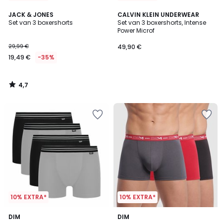
4,7
JACK & JONES
CALVIN KLEIN UNDERWEAR
/ 5
Set van 3 boxershorts
Set van 3 boxershorts, Intense
Power Microf
29,99 €
49,90 €
19,49 €
-35%
4,7
/
5
10% EXTRA*
10% EXTRA*
4,2
4,5
DIM
8
DIM