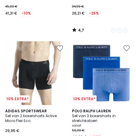
45,90 €
34,95 €
41,31 €
-10%
26,21 €
-25%
4,7
/
5
10% EXTRA*
10% EXTRA*
4,7
4,5
ADIDAS SPORTSWEAR
3
POLO RALPH LAUREN
/ 5
/ 5
Set van 2 boxershorts Active
Set van 3 boxershorts in
Kleuren
Micro Flex Eco
stretchkatoen
vanaf
29,95 €
50,00 €