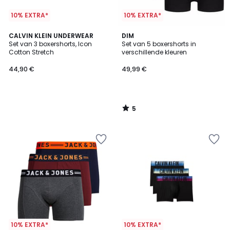
10% EXTRA*
10% EXTRA*
5
CALVIN KLEIN UNDERWEAR
DIM
/
Set van 3 boxershorts, Icon
Set van 5 boxershorts in
5
Cotton Stretch
verschillende kleuren
44,90 €
49,99 €
5
/
5
10% EXTRA*
10% EXTRA*