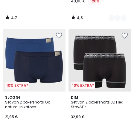
40,00 €
-20%
4,7
4,5
/
/
5
5
10% EXTRA*
10% EXTRA*
4,8
4,2
2
SLOGGI
3
DIM
/ 5
/ 5
Set van 2 boxershorts Go
Set van 2 boxershorts 3D Flex
Kleuren
Kleuren
natural in katoen
Stay&Fit
21,95 €
32,99 €