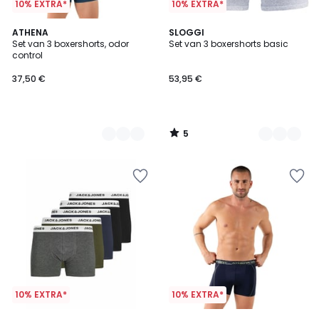
10% EXTRA*
10% EXTRA*
5
2
ATHENA
4
SLOGGI
/
Set van 3 boxershorts, odor
Set van 3 boxershorts basic
Kleuren
Kleuren
5
control
37,50 €
53,95 €
5
/
5
10% EXTRA*
10% EXTRA*