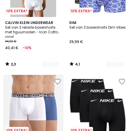
10% EXTRA*
10% EXTRA*
2,3
4,1
6
CALVIN KLEIN UNDERWEAR
3
DIM
/ 5
/ 5
Set van 3 relaxte boxershorts
Set van 3 boxershorts Dim Vibes
Kleuren
Kleuren
met figuurnaden - Icon Cotton
Stretch
vanaf
44,90 €
29,99 €
40,41 €
-10%
2,3
4,1
/
/
5
5
10% EXTRA*
10% EXTRA*