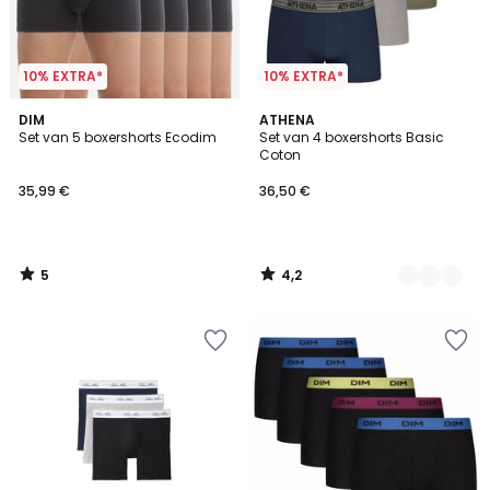
10% EXTRA*
10% EXTRA*
5
4,2
DIM
4
ATHENA
/
/ 5
Set van 5 boxershorts Ecodim
Set van 4 boxershorts Basic
Kleuren
5
Coton
35,99 €
36,50 €
5
4,2
/
/
5
5