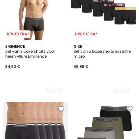
10% EXTRA*
10% EXTRA*
2
EMINENCE
2
NIKE
Set van 3 boxershorts voor
Set van 5 boxershorts essentiel
Kleuren
Kleuren
heren Allure Eminence
micro
34,90 €
59,99 €