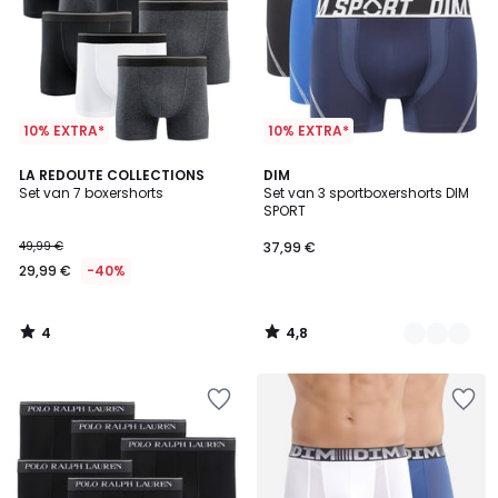
10% EXTRA*
10% EXTRA*
4
4,8
LA REDOUTE COLLECTIONS
2
DIM
/
/ 5
Set van 7 boxershorts
Set van 3 sportboxershorts DIM
Kleuren
5
SPORT
49,99 €
37,99 €
29,99 €
-40%
4
4,8
/
/
5
5