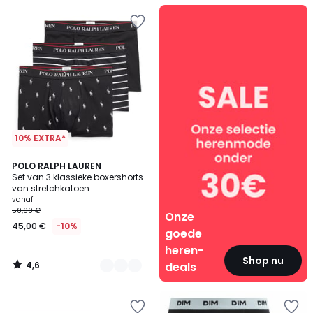
Onze
goede
heren-
deals
10% EXTRA*
4,6
16
POLO RALPH LAUREN
/ 5
Set van 3 klassieke boxershorts
Kleuren
van stretchkatoen
vanaf
50,00 €
Onze
45,00 €
-10%
goede
heren-
Shop nu
4,6
deals
/
5