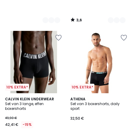
3,6
/
5
10% EXTRA*
10% EXTRA*
5
5
CALVIN KLEIN UNDERWEAR
2
ATHENA
/
/
Set van 3 lange, effen
Set van 3 boxershorts, daily
Kleuren
5
5
boxershorts
sport
49,90 €
32,50 €
42,41 €
-15%