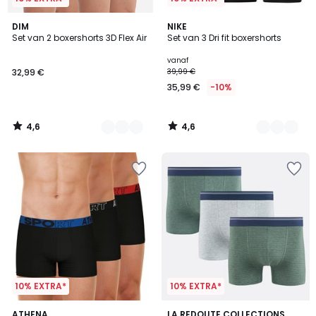
4,6
4,6
3
DIM
2
NIKE
/ 5
/ 5
Set van 2 boxershorts 3D Flex Air
Set van 3 Dri fit boxershorts
Kleuren
Kleuren
vanaf
32,99 €
39,99 €
35,99 €
-10%
4,6
4,6
/
/
5
5
10% EXTRA*
10% EXTRA*
4,9
4,1
2
ATHENA
LA REDOUTE COLLECTIONS