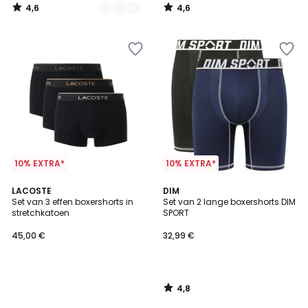
4,6
4,6
/
/
5
5
10% EXTRA*
10% EXTRA*
4,8
LACOSTE
DIM
/ 5
Set van 3 effen boxershorts in
Set van 2 lange boxershorts DIM
stretchkatoen
SPORT
45,00 €
32,99 €
4,8
/
5