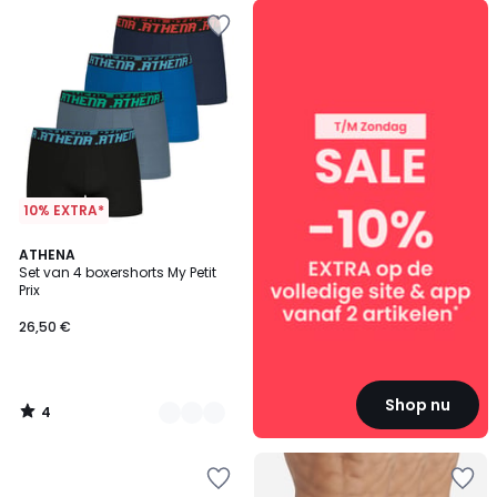
SALE
:
10%
EXTRA
vanaf
2
artikelen*
10% EXTRA*
4
3
ATHENA
/
Set van 4 boxershorts My Petit
Kleuren
5
Prix
26,50 €
Shop nu
4
/
5