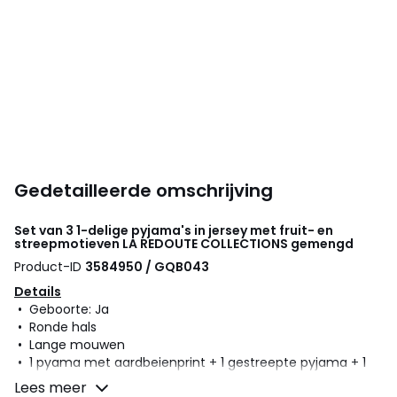
Gedetailleerde omschrijving
Set van 3 1-delige pyjama's in jersey met fruit- en
streepmotieven
LA REDOUTE COLLECTIONS
gemengd
Product-ID
3584950 / GQB043
Details
• Geboorte: Ja
• Ronde hals
• Lange mouwen
• 1 pyama met aardbeienprint + 1 gestreepte pyjama + 1
effen pyjama met aardbeienmotief op de voorkant
Lees meer