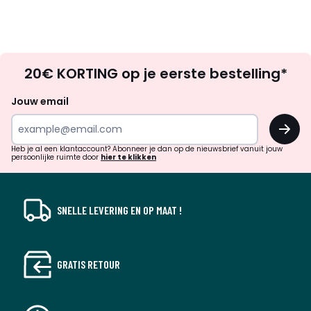
Op
20€ KORTING op je eerste bestelling*
zoek
naar
Jouw email
inspiratie
OK
en
!
verrassingen?
Heb je al een klantaccount? Abonneer je dan op de nieuwsbrief vanuit jouw
persoonlijke ruimte door
hier te klikken
SNELLE LEVERING EN OP MAAT !
GRATIS RETOUR