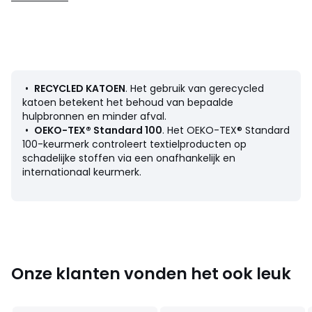
• Drukknoopsluiting achteraan
• Antislip onderaan de voetjes vanaf 12 maand (74 cm),
elastisch achteraan voor een betere pasvorm
• Seizoen : Tussenseizoen
• Set van 3
• Jersey
•
RECYCLED KATOEN
. Het gebruik van gerecycled
Samenstelling en onderhoud
katoen betekent het behoud van bepaalde
• 100% katoen
hulpbronnen en minder afval.
• Minstens 20 % gerecycled katoen
•
OEKO-TEX® Standard 100
. Het OEKO-TEX® Standard
• Machinewas op 30° delicaat programma
100-keurmerk controleert textielproducten op
• Niet drogen in de droogtrommel
schadelijke stoffen via een onafhankelijk en
• Geen droogkuis
internationaal keurmerk.
Productfiche met betrekking tot milieukwaliteiten en -
kenmerken
Onze klanten vonden het ook leuk
• Herkomst van de productie (weving, verving, bedrukking,
confectie): China