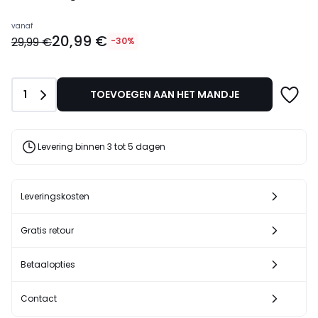
Prijs
vanaf
20,99 €
vanaf
29,99 €
-30%
20,99
€
In
Aantal
1
TOEVOEGEN AAN HET MANDJE
plaats
van
29,99
€
Levering binnen 3 tot 5 dagen
30%
korting
toegepast.
Leveringskosten
Gratis retour
Betaalopties
Contact