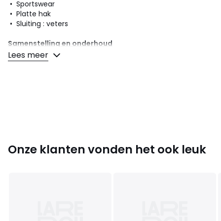
• Sportswear
• Platte hak
• Sluiting : veters
Samenstelling en onderhoud
• Bovenzijde/Schacht : 50% leer, 45% suèdeleer, 5%
Lees meer
polyurethaan
• Voering : 100% polyurethaan
• Binnenzool : 100% polyurethaan
• Loopzool : 100% rubber
Kleuren
Wit/blauw
Maten
40, 41, 42, 43, 44, 45
Onze klanten vonden het ook leuk