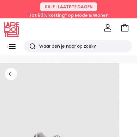
SALE : LAATSTE DAGEN
Tot 60% korting* op Mode & Wonen
Naar
het
La
winke
Redoute
Menu
Zoeken
Laatst
bekeken