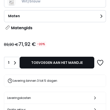
Wit/blauw
Maten
Matengids
71,92
71,92 €
€
89,90 €
-20%
In
plaats
van
Aantal
1
TOEVOEGEN AAN HET MANDJE
89,90
€
20%
korting
Levering binnen 3 tot 5 dagen
toegepast.
Leveringskosten
Gratis retour