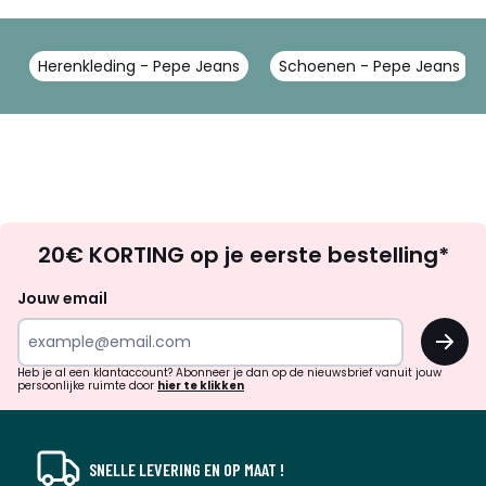
Herenkleding - Pepe Jeans
Schoenen - Pepe Jeans
Op
20€ KORTING op je eerste bestelling*
zoek
naar
Jouw email
inspiratie
OK
en
!
verrassingen?
Heb je al een klantaccount? Abonneer je dan op de nieuwsbrief vanuit jouw
persoonlijke ruimte door
hier te klikken
SNELLE LEVERING EN OP MAAT !