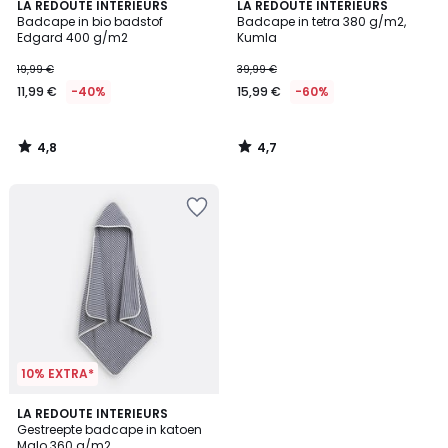
4,8
4,7
LA REDOUTE INTERIEURS
LA REDOUTE INTERIEURS
/ 5
/ 5
Badcape in bio badstof
Badcape in tetra 380 g/m2,
Edgard 400 g/m2
Kumla
19,99 €
39,99 €
11,99 €
-40%
15,99 €
-60%
4,8
4,7
/
/
5
5
10% EXTRA*
5
2
LA REDOUTE INTERIEURS
/
Gestreepte badcape in katoen
Kleuren
5
Malo 360 g/m2