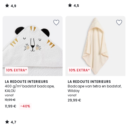
In
4,5
4,9
plaats
/
/
5
5
van
24,99
€
40%
korting
toegepast.
10% EXTRA*
10% EXTRA*
4,7
LA REDOUTE INTERIEURS
LA REDOUTE INTERIEURS
/ 5
400 g/m² badstof badcape,
Badcape van tetra en badstof,
KALOU
Wildoy
vanaf
vanaf
19,99 €
29,99 €
11,99 €
-40%
4,7
/