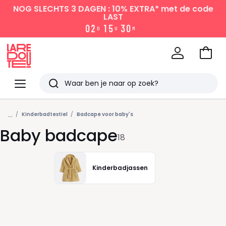
NOG SLECHTS 3 DAGEN : 10% EXTRA*
met de code
LAST
0
2
1
5
3
0
D
U
M
Naar
het
La
winke
Redoute
Menu
Zoeken
Laatst
...
bekeken
Kinderbadtextiel
Badcape voor baby's
Baby badcape
18
Kinderbadjassen