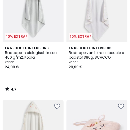
10% EXTRA*
10% EXTRA*
4,7
LA REDOUTE INTERIEURS
LA REDOUTE INTERIEURS
/ 5
Badcape in biologisch katoen
Badcape van tetra en bouclete
400 g/m2, Koala
badstof 380g, SCACCO
vanaf
vanaf
24,99 €
29,99 €
4,7
/
5