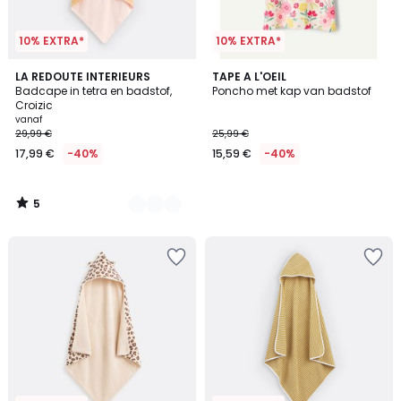
10% EXTRA*
10% EXTRA*
5
2
LA REDOUTE INTERIEURS
TAPE A L'OEIL
/
Badcape in tetra en badstof,
Poncho met kap van badstof
Kleuren
5
Croizic
vanaf
29,99 €
25,99 €
17,99 €
-40%
15,59 €
-40%
5
/
5