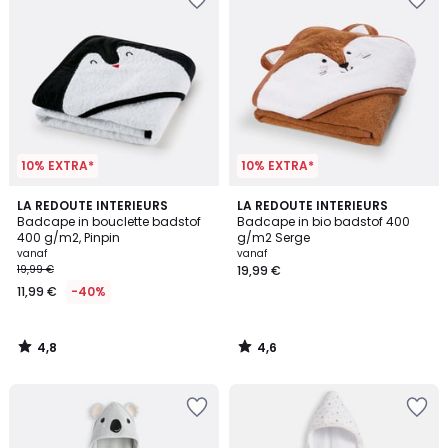
10% EXTRA*
10% EXTRA*
4,8
4,6
LA REDOUTE INTERIEURS
LA REDOUTE INTERIEURS
/ 5
/ 5
Badcape in bouclette badstof
Badcape in bio badstof 400
400 g/m2, Pinpin
g/m2 Serge
vanaf
vanaf
19,99 €
19,99 €
11,99 €
-40%
4,8
4,6
/
/
5
5