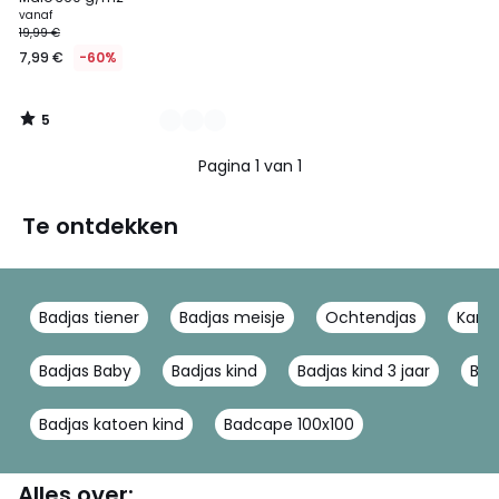
vanaf
19,99 €
7,99 €
-60%
5
/
5
Pagina 1 van 1
Te ontdekken
Badjas tiener
Badjas meisje
Ochtendjas
Kame
Badjas Baby
Badjas kind
Badjas kind 3 jaar
Bad
Badjas katoen kind
Badcape 100x100
Alles over: