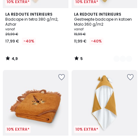
10% EXTRA*
10% EXTRA*
4,9
5
LA REDOUTE INTERIEURS
2
LA REDOUTE INTERIEURS
/ 5
/
Badcape in tetra 380 g/m2,
Gestreepte badcape in katoen
Kleuren
5
Azhar
Malo 360 g/m2
vanaf
vanaf
29,99 €
19,99 €
17,99 €
-40%
11,99 €
-40%
4,9
5
/
/
5
5
10% EXTRA*
10% EXTRA*