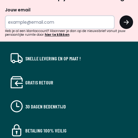
zoek
naar
Jouw email
inspiratie
OK
en
!
verrassingen?
Heb je al een klantaccount? Abonneer je dan op de nieuwsbrief vanuit jouw
persoonlijke ruimte door
hier te klikken
SNELLE LEVERING EN OP MAAT !
GRATIS RETOUR
30 DAGEN BEDENKTIJD
BETALING 100% VEILIG