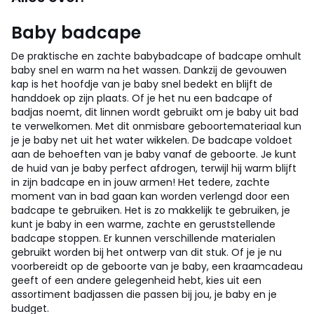
Baby badcape
De praktische en zachte babybadcape of badcape omhult
baby snel en warm na het wassen. Dankzij de gevouwen
kap is het hoofdje van je baby snel bedekt en blijft de
handdoek op zijn plaats.
Of je het nu een badcape of
badjas noemt, dit linnen wordt gebruikt om je baby uit bad
te verwelkomen. Met dit onmisbare geboortemateriaal kun
je je baby net uit het water wikkelen. De badcape voldoet
aan de behoeften van je baby vanaf de geboorte. Je kunt
de huid van je baby perfect afdrogen, terwijl hij warm blijft
in zijn badcape en in jouw armen! Het tedere, zachte
moment van in bad gaan kan worden verlengd door een
badcape te gebruiken. Het is zo makkelijk te gebruiken, je
kunt je baby in een warme, zachte en geruststellende
badcape stoppen. Er kunnen verschillende materialen
gebruikt worden bij het ontwerp van dit stuk. Of je je nu
voorbereidt op de geboorte van je baby, een kraamcadeau
geeft of een andere gelegenheid hebt, kies uit een
assortiment badjassen die passen bij jou, je baby en je
budget.