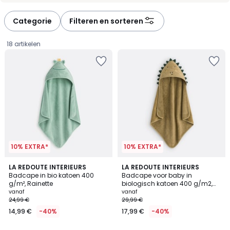
Categorie
Filteren en sorteren
18 artikelen
10% EXTRA*
10% EXTRA*
4,9
4,5
LA REDOUTE INTERIEURS
LA REDOUTE INTERIEURS
/ 5
/ 5
Badcape in bio katoen 400
Badcape voor baby in
g/m², Rainette
biologisch katoen 400 g/m2,
Prijs
Zabou
vanaf
vanaf
24,99 €
29,99 €
vanaf
14,99 €
-40%
17,99 €
-40%
14,99
€