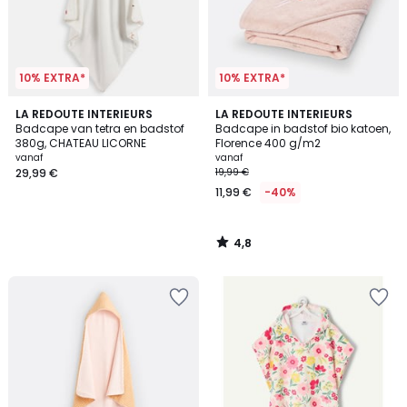
10% EXTRA*
10% EXTRA*
4,8
LA REDOUTE INTERIEURS
LA REDOUTE INTERIEURS
/ 5
Badcape van tetra en badstof
Badcape in badstof bio katoen,
380g, CHATEAU LICORNE
Florence 400 g/m2
vanaf
vanaf
29,99 €
19,99 €
11,99 €
-40%
4,8
/
5