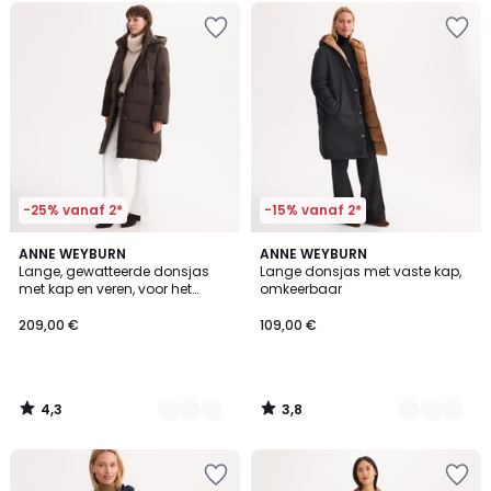
-25% vanaf 2*
-15% vanaf 2*
4,3
3,8
2
ANNE WEYBURN
2
ANNE WEYBURN
/ 5
/ 5
Lange, gewatteerde donsjas
Lange donsjas met vaste kap,
Kleuren
Kleuren
met kap en veren, voor het
omkeerbaar
winterseizoen
209,00 €
109,00 €
4,3
3,8
/
/
5
5