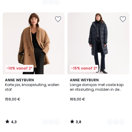
-10% vanaf 2*
-15% vanaf 2*
4,3
3,8
2
ANNE WEYBURN
3
ANNE WEYBURN
/ 5
/ 5
Korte jas, knoopsluiting, wollen
Lange donsjas met vaste kap
Kleuren
Kleuren
stof
en ritssluiting, midden in de
winter
159,00 €
169,00 €
4,3
3,8
/
/
5
5