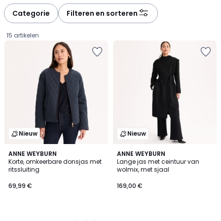
défiler
défiler
à
à
Categorie
Filteren en sorteren
gauche
droite
15 artikelen
Nieuw
Nieuw
2
ANNE WEYBURN
ANNE WEYBURN
Korte, omkeerbare donsjas met
Lange jas met ceintuur van
Kleuren
ritssluiting
wolmix, met sjaal
69,99
69,99 €
169,00 €
€.