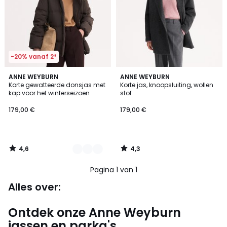
-20% vanaf 2*
4,6
4,3
2
ANNE WEYBURN
ANNE WEYBURN
/ 5
/ 5
Korte gewatteerde donsjas met
Korte jas, knoopsluiting, wollen
Kleuren
kap voor het winterseizoen
stof
179,00 €
179,00 €
4,6
4,3
/
/
5
5
Pagina 1 van 1
Alles over:
Ontdek onze Anne Weyburn
jassen en parka's