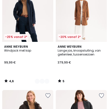
-25% vanaf 2*
-20% vanaf 2*
4,6
5
2
ANNE WEYBURN
ANNE WEYBURN
/ 5
/
Windjack met kap
Lange jas, knoopsluiting, van
Kleuren
5
geitenleer, tussenseizoen
99,99 €
379,99 €
4,6
5
/
/
5
5