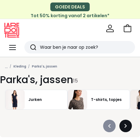
GOEDE DEALS
Tot 50% korting vanaf 2 artikelen*
Naar
het
La
winke
Redoute
Menu
Zoeken
Laatst
...
bekeken
Kleding
Parka's, jassen
Parka's, jassen
15
Jurken
T-shirts, topjes
Précédent
Suivan
-
-