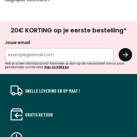
Op
20€ KORTING op je eerste bestelling*
zoek
naar
Jouw email
inspiratie
OK
en
!
verrassingen?
Heb je al een klantaccount? Abonneer je dan op de nieuwsbrief vanuit jouw
persoonlijke ruimte door
hier te klikken
SNELLE LEVERING EN OP MAAT !
GRATIS RETOUR