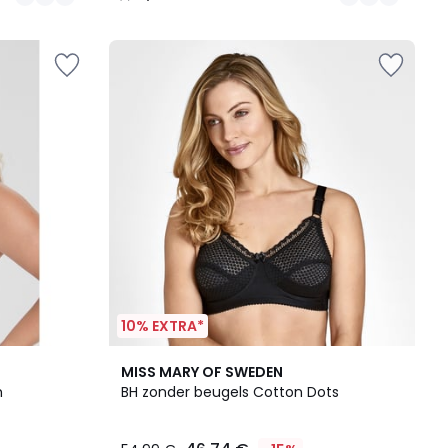
/
5
10% EXTRA*
3
4,4
MISS MARY OF SWEDEN
Kleuren
/ 5
h
BH zonder beugels Cotton Dots