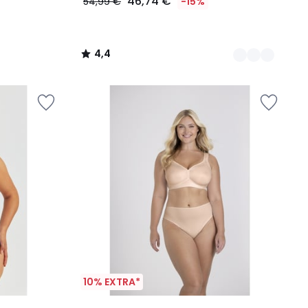
46,74 €
54,99 €
-15%
4,4
/
5
10% EXTRA*