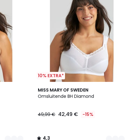
10% EXTRA*
3
4,3
MISS MARY OF SWEDEN
Kleuren
/ 5
Omsluitende BH Diamond
42,49 €
49,99 €
-15%
4,3