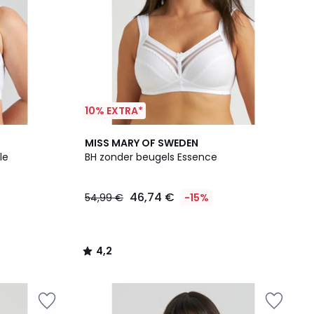
10% EXTRA*
4,2
MISS MARY OF SWEDEN
/ 5
le
BH zonder beugels Essence
46,74 €
54,99 €
-15%
4,2
/
5