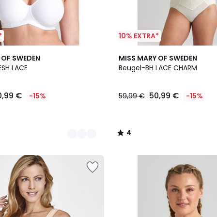
*
10% EXTRA*
4
 OF SWEDEN
MISS MARY OF SWEDEN
/
ESH LACE
Beugel-BH LACE CHARM
5
0,99 €
50,99 €
-15%
59,99 €
-15%
4
/
5