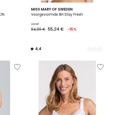
5
4,4
MISS MARY OF SWEDEN
Kleuren
/ 5
TON
Voorgevormde BH Stay Fresh
vanaf
55,24 €
64,99 €
-15%
4,4
/
5