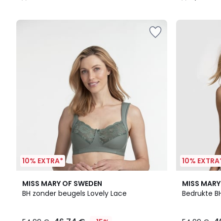
/
/
5
5
10% EXTRA*
10% EXTRA
4,4
2
4,4
MISS MARY OF SWEDEN
MISS MARY
/ 5
Kleuren
/ 5
BH zonder beugels Lovely Lace
Bedrukte B