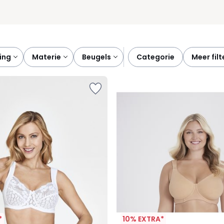
ting
materie
beugels
categorie
meer fil
*
10% EXTRA*