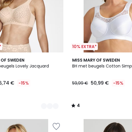
*
10% EXTRA*
4
 OF SWEDEN
MISS MARY OF SWEDEN
/
beugels Lovely Jacquard
BH met beugels Cotton Simp
5
6,74 €
50,99 €
-15%
59,99 €
-15%
4
/
5