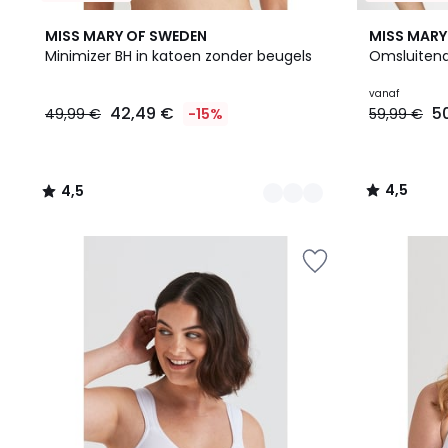
6
4,5
6
4,5
MISS MARY OF SWEDEN
MISS MARY
Kleuren
/ 5
Kleuren
/ 5
Minimizer BH in katoen zonder beugels
Omsluitend
42,49
vanaf
42,49 €
5
49,99 €
-15%
59,99 €
€
In
plaats
van
4,5
4,5
49,99
/
/
€
5
5
15%
korting
toegepast.