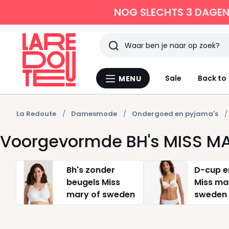
NOG SLECHTS 3 DAGEN 
Zoeken
Laatst
Sale
Back to
MENU
Menu
bekeken
La
Redoute
La Redoute
Damesmode
Ondergoed en pyjama's
Voorgevormde BH's MISS M
Bh's zonder
D-cup e
beugels Miss
Miss ma
mary of sweden
sweden