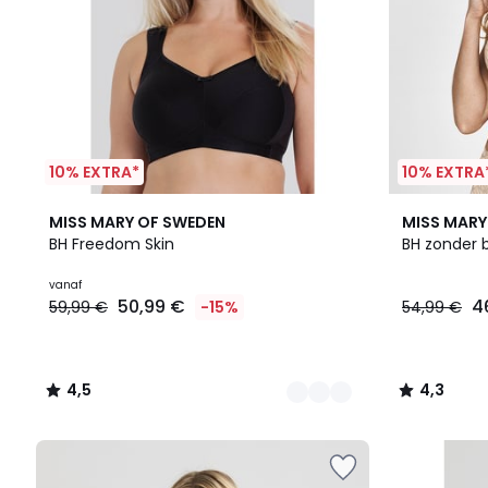
10% EXTRA*
10% EXTRA
2
4,5
2
4,3
MISS MARY OF SWEDEN
MISS MARY
Kleuren
/ 5
Kleuren
/ 5
BH Freedom Skin
BH zonder 
vanaf
50,99 €
4
59,99 €
-15%
54,99 €
4,5
4,3
/
/
5
5