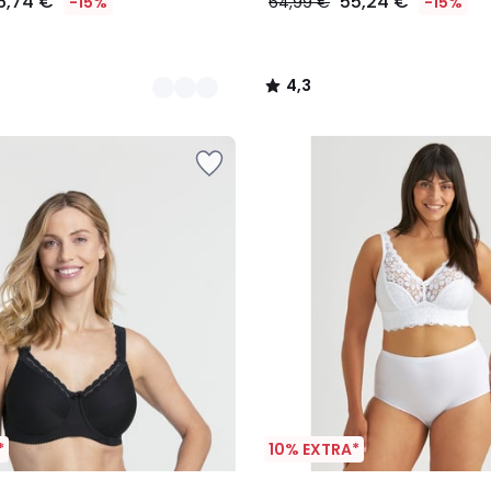
6,74 €
55,24 €
-15%
64,99 €
-15%
4,3
/
5
*
10% EXTRA*