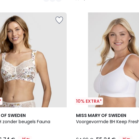
/
5
*
10% EXTRA*
4,3
 OF SWEDEN
MISS MARY OF SWEDEN
/ 5
H zonder beugels Fauna
Voorgevormde BH Keep Fres