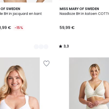
3,3
 OF SWEDEN
MISS MARY OF SWEDEN
/ 5
e BH in jacquard en kant
Naadloze BH in katoen COT
0,99 €
59,99 €
-15%
3,3
/
5