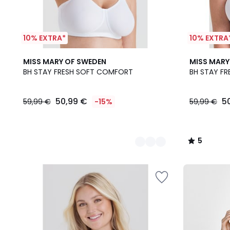
10% EXTRA*
10% EXTRA
3
2
5
MISS MARY OF SWEDEN
MISS MARY
Kleuren
Kleuren
/
BH STAY FRESH SOFT COMFORT
BH STAY FR
5
50,99 €
5
59,99 €
-15%
59,99 €
5
/
5