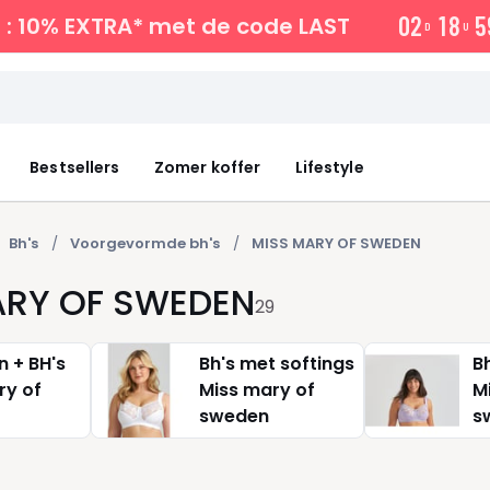
0
2
1
8
5
: 10% EXTRA*
met de code LAST
D
U
Bestsellers
Zomer koffer
Lifestyle
Bh's
Voorgevormde bh's
MISS MARY OF SWEDEN
ARY OF SWEDEN
29
n + BH's
Bh's met softings
B
ry of
Miss mary of
M
sweden
s