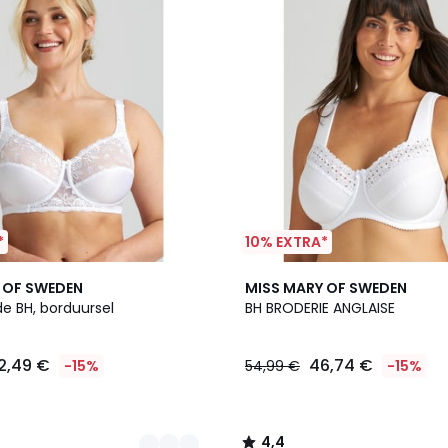
*
10% EXTRA*
2
4,4
 OF SWEDEN
MISS MARY OF SWEDEN
Kleuren
/ 5
e BH, borduursel
BH BRODERIE ANGLAISE
2,49 €
46,74 €
-15%
54,99 €
-15%
4,4