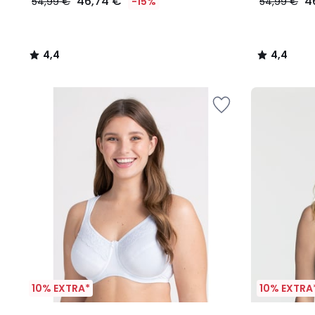
46,74 €
4
54,99 €
-15%
54,99 €
4,4
4,4
/
/
5
5
10% EXTRA*
10% EXTRA