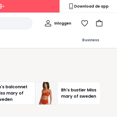
9
Download de app
M
Mijn
Inloggen
Kijk
Naar
profiel
mijn
het
wishlist
winkelma
Business
h's balconnet
Bh's bustier Miss
iss mary of
mary of sweden
weden