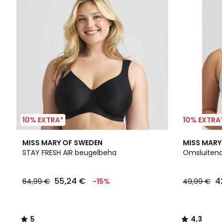
10% EXTRA*
10% EXTRA
5
2
4,3
MISS MARY OF SWEDEN
MISS MARY
/
Kleuren
/ 5
STAY FRESH AIR beugelbeha
Omsluitend
5
55,24 €
4
64,99 €
-15%
49,99 €
5
4,3