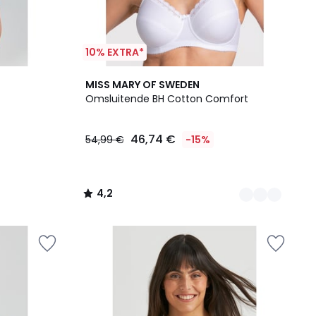
10% EXTRA*
2
4,2
MISS MARY OF SWEDEN
Kleuren
/ 5
Omsluitende BH Cotton Comfort
46,74 €
54,99 €
-15%
4,2
/
5