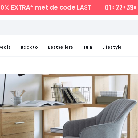
0
1
2
2
3
9
10% EXTRA*
met de code LAST
D
U
M
eals
Back to
Bestsellers
Tuin
Lifestyle