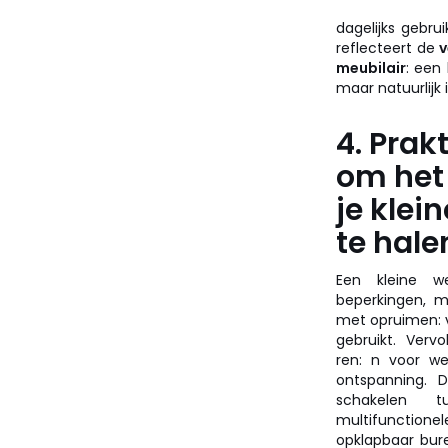
dagelijks gebru
reflecteert de
v
meubilair
: een
maar natuurlijk i
4. Prak
om het
je klei
te hale
Een kleine w
beperkingen, m
met opruimen: v
gebruikt. Verv
ren: n voor we
ontspanning. 
schakelen t
multifunctio
opklapbaar bur