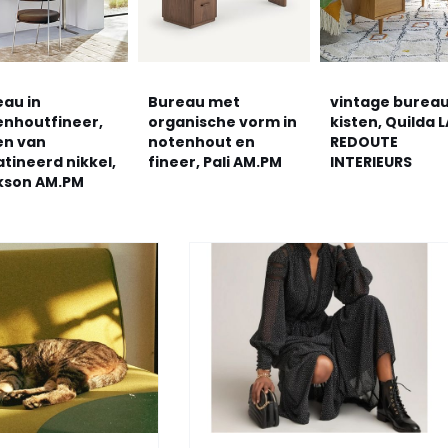
eau in
Bureau met
vintage bureau
enhoutfineer,
organische vorm in
kisten, Quilda L
en van
notenhout en
REDOUTE
tineerd nikkel,
fineer, Pali AM.PM
INTERIEURS
kson AM.PM