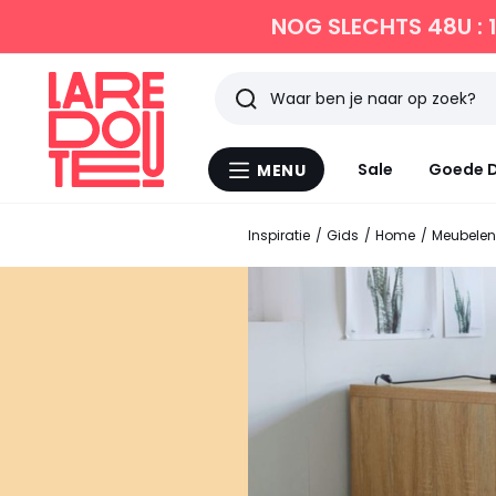
NOG SLECHTS 48U : 
Zoeken
Laatst
Sale
Goede D
MENU
Menu
bekeken
La
Redoute
Inspiratie
Gids
Home
Meubelen