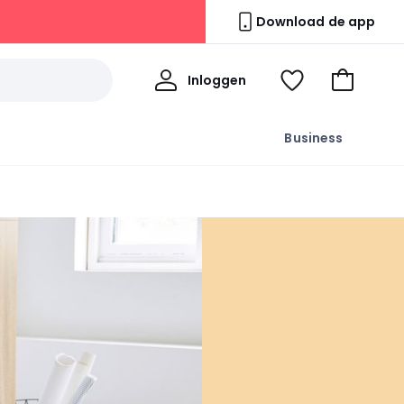
Download de app
Mijn
Inloggen
Kijk
Naar
profiel
mijn
het
wishlist
winkelma
Business