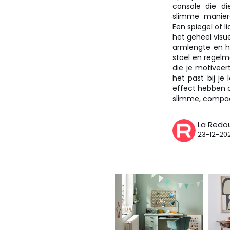
console die di
slimme manier
Een spiegel of 
het geheel visu
armlengte en h
stoel en regelm
die je motiveer
het past bij je
effect hebben op
slimme, compacte
La Redo
23-12-20