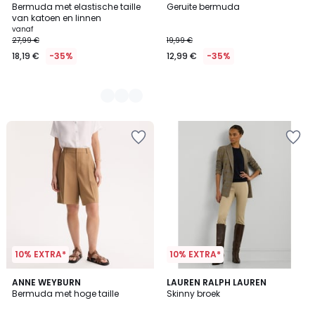
Bermuda met elastische taille
Geruite bermuda
Kleuren
van katoen en linnen
vanaf
27,99 €
19,99 €
18,19 €
-35%
12,99 €
-35%
10% EXTRA*
10% EXTRA*
4,1
4,5
ANNE WEYBURN
LAUREN RALPH LAUREN
/ 5
/ 5
Bermuda met hoge taille
Skinny broek