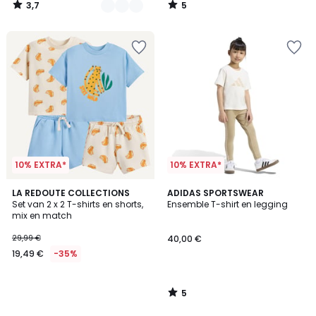
3,7
5
/
/
5
5
10% EXTRA*
10% EXTRA*
5
LA REDOUTE COLLECTIONS
ADIDAS SPORTSWEAR
/
Set van 2 x 2 T-shirts en shorts,
Ensemble T-shirt en legging
5
mix en match
29,99 €
40,00 €
19,49 €
-35%
5
/
5