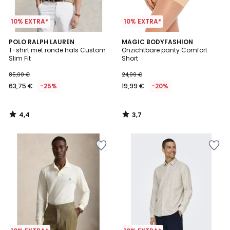
10% EXTRA*
10% EXTRA*
4,4
3,7
POLO RALPH LAUREN
MAGIC BODYFASHION
/ 5
/ 5
T-shirt met ronde hals Custom
Onzichtbare panty Comfort
Slim Fit
Short
85,00 €
24,99 €
63,75 €
-25%
19,99 €
-20%
4,4
3,7
/
/
5
5