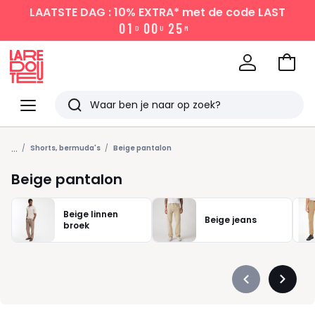
LAATSTE DAG : 10% EXTRA*
met de code LAST
0
1
0
0
2
5
D
U
M
Naar
het
La
winke
Redoute
Menu
Zoeken
Laatst
...
bekeken
Shorts, bermuda's
Beige pantalon
Beige pantalon
Beige linnen
Beige jeans
broek
Précédent
Suivan
-
-
défiler
défiler