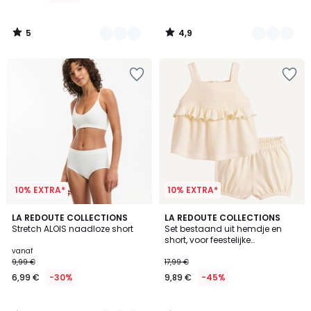
5
4,9
/
/
5
5
10% EXTRA*
10% EXTRA*
3,7
5
3
LA REDOUTE COLLECTIONS
LA REDOUTE COLLECTIONS
/ 5
/
Stretch ALOIS naadloze short
Set bestaand uit hemdje en
Kleuren
5
short, voor feestelijke
gelegenheden, van zachte
vanaf
jersey
9,99 €
17,99 €
6,99 €
-30%
9,89 €
-45%