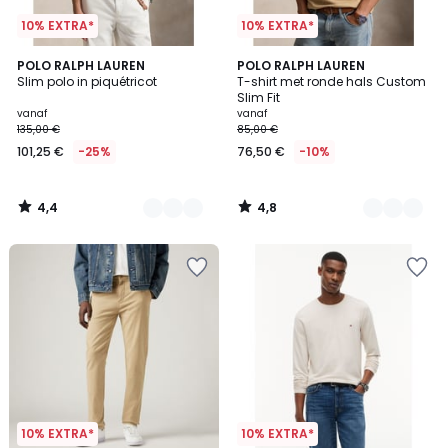
10% EXTRA*
10% EXTRA*
4,4
4,8
5
POLO RALPH LAUREN
12
POLO RALPH LAUREN
/ 5
/ 5
Slim polo in piquétricot
T-shirt met ronde hals Custom
Kleuren
Kleuren
Slim Fit
vanaf
vanaf
135,00 €
85,00 €
101,25 €
-25%
76,50 €
-10%
4,4
4,8
/
/
5
5
10% EXTRA*
10% EXTRA*