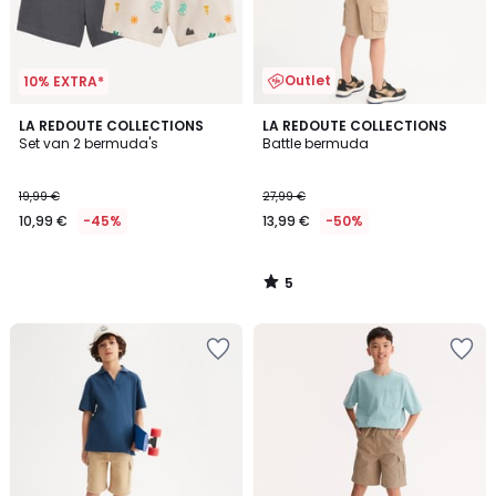
Outlet
10% EXTRA*
5
LA REDOUTE COLLECTIONS
LA REDOUTE COLLECTIONS
/
Set van 2 bermuda's
Battle bermuda
5
19,99 €
27,99 €
10,99 €
-45%
13,99 €
-50%
5
/
5