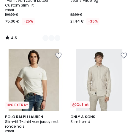
/ 5
T-shirt van zacht katoen
Jeans, wide leg
Kleuren
Custom Slim Fit
vanaf
100,00 €
32,99 €
75,00 €
-25%
21,44 €
-35%
4,5
/
5
Outlet
10% EXTRA*
5
5
2
POLO RALPH LAUREN
ONLY & SONS
/
/
Slim-fit T-shirt van jersey met
Slim hemd
Kleuren
5
5
ronde hals
vanaf