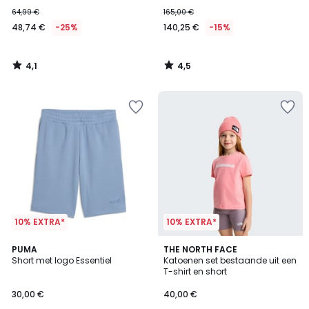
64,99 €
165,00 €
48,74 €
-25%
140,25 €
-15%
4,1
4,5
/
/
5
5
10% EXTRA*
10% EXTRA*
4
PUMA
THE NORTH FACE
Short met logo Essentiel
Katoenen set bestaande uit een
Kleuren
T-shirt en short
30,00 €
40,00 €