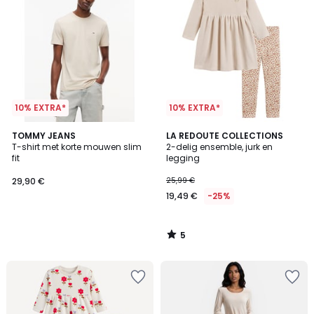
10% EXTRA*
10% EXTRA*
5
TOMMY JEANS
LA REDOUTE COLLECTIONS
/
T-shirt met korte mouwen slim
2-delig ensemble, jurk en
5
fit
legging
29,90 €
25,99 €
19,49 €
-25%
5
/
5