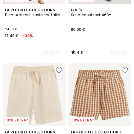
4,8
3
LA REDOUTE COLLECTIONS
3
LEVI'S
/ 5
Bermuda met elastische taille
Korte jeansbroek 468®
Kleuren
Kleuren
24,99 €
65,00 €
17,49 €
-30%
4,8
/
5
10% EXTRA*
10% EXTRA*
3
LA REDOUTE COLLECTIONS
LA REDOUTE COLLECTIONS