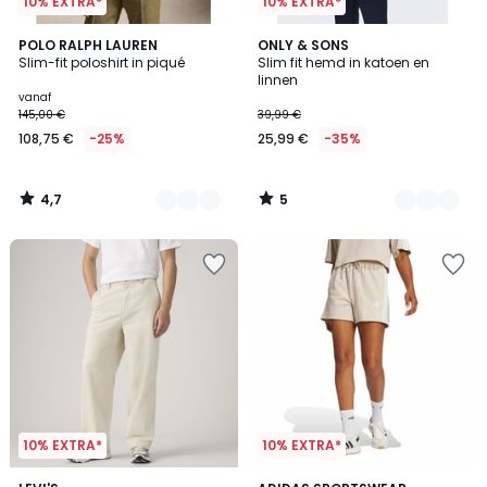
10% EXTRA*
10% EXTRA*
4,7
5
3
POLO RALPH LAUREN
4
ONLY & SONS
/ 5
/
Slim-fit poloshirt in piqué
Slim fit hemd in katoen en
Kleuren
Kleuren
5
linnen
vanaf
145,00 €
39,99 €
108,75 €
-25%
25,99 €
-35%
4,7
5
/
/
5
5
10% EXTRA*
10% EXTRA*