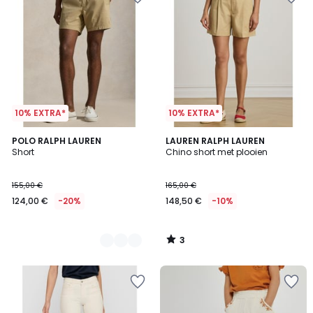
10% EXTRA*
10% EXTRA*
3
3
POLO RALPH LAUREN
LAUREN RALPH LAUREN
/
Short
Chino short met plooien
Kleuren
5
155,00 €
165,00 €
124,00 €
-20%
148,50 €
-10%
3
/
5