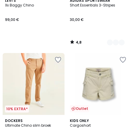
4,8
LEVI'S
2
ADIDAS SPORTSWEAR
/ 5
Xx Baggy Chino
Short Essentials 3-Stripes
Kleuren
99,00 €
30,00 €
4,8
/
5
Outlet
10% EXTRA*
5
DOCKERS
2
KIDS ONLY
Ultimate Chino slim broek
Cargoshort
Kleuren
Kleuren