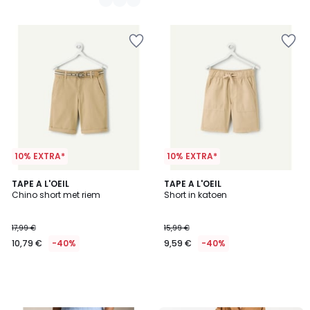
27,99
€
35%
korting
toegepast.
10% EXTRA*
10% EXTRA*
TAPE A L'OEIL
TAPE A L'OEIL
Chino short met riem
Short in katoen
17,99 €
15,99 €
10,79 €
-40%
9,59 €
-40%