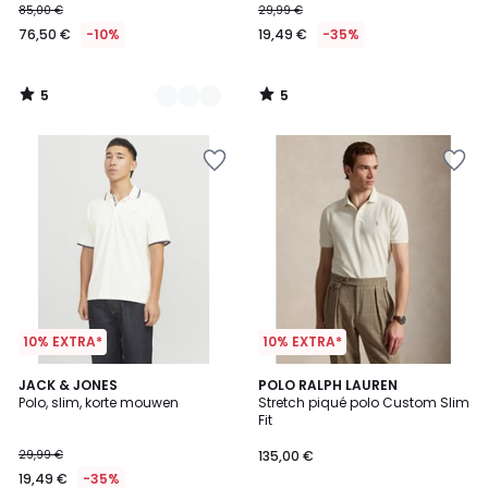
85,00 €
29,99 €
76,50 €
-10%
19,49 €
-35%
5
5
/
/
5
5
10% EXTRA*
10% EXTRA*
5
4,9
2
JACK & JONES
4
POLO RALPH LAUREN
/
/ 5
Polo, slim, korte mouwen
Stretch piqué polo Custom Slim
Kleuren
Kleuren
5
Fit
29,99 €
135,00 €
19,49 €
-35%