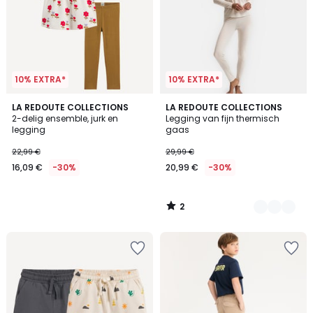
10% EXTRA*
10% EXTRA*
2
LA REDOUTE COLLECTIONS
2
LA REDOUTE COLLECTIONS
/
2-delig ensemble, jurk en
Legging van fijn thermisch
Kleuren
5
legging
gaas
22,99 €
29,99 €
16,09 €
-30%
20,99 €
-30%
2
/
5