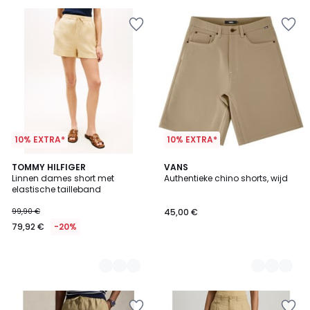
10% EXTRA*
10% EXTRA*
2
TOMMY HILFIGER
2
VANS
Linnen dames short met
Authentieke chino shorts, wijd
Kleuren
Kleuren
elastische tailleband
99,90 €
45,00 €
79,92 €
-20%