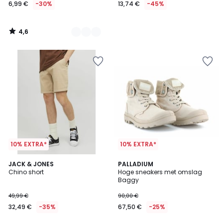
6,99 €
-30%
13,74 €
-45%
4,6
/
5
10% EXTRA*
10% EXTRA*
5
3
JACK & JONES
2
PALLADIUM
/
Chino short
Hoge sneakers met omslag
Kleuren
Kleuren
5
Baggy
49,99 €
90,00 €
32,49 €
-35%
67,50 €
-25%