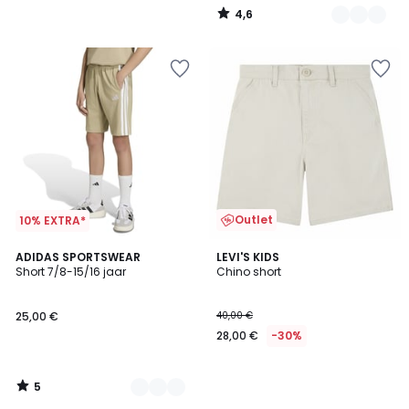
4,6
/
5
Outlet
10% EXTRA*
5
2
ADIDAS SPORTSWEAR
LEVI'S KIDS
/
Short 7/8-15/16 jaar
Chino short
Kleuren
5
25,00 €
40,00 €
28,00 €
-30%
5
/
5