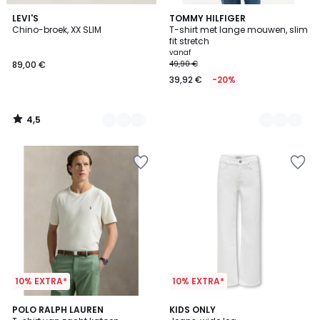
4,5
3
LEVI'S
2
TOMMY HILFIGER
/ 5
Chino-broek, XX SLIM
T-shirt met lange mouwen, slim
Kleuren
Kleuren
fit stretch
vanaf
89,00 €
49,90 €
39,92 €
-20%
4,5
/
5
10% EXTRA*
10% EXTRA*
4,5
6
POLO RALPH LAUREN
KIDS ONLY