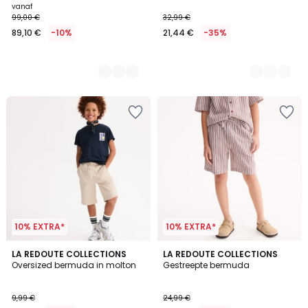
vanaf
99,00 €
32,99 €
89,10 €
-10%
21,44 €
-35%
10% EXTRA*
10% EXTRA*
4,6
5
LA REDOUTE COLLECTIONS
LA REDOUTE COLLECTIONS
/ 5
Oversized bermuda in molton
Gestreepte bermuda
Kleuren
9,99 €
24,99 €