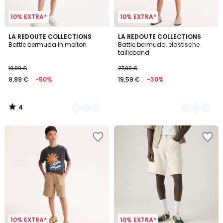
10% EXTRA*
10% EXTRA*
4
2
LA REDOUTE COLLECTIONS
2
LA REDOUTE COLLECTIONS
/
Battle bermuda in molton
Battle bermuda, elastische
Kleuren
Kleuren
5
tailleband
19,99 €
27,99 €
9,99 €
-50%
19,59 €
-30%
4
/
5
10% EXTRA*
10% EXTRA*