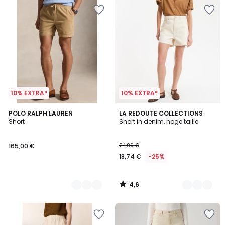
10% EXTRA*
10% EXTRA*
4,6
3
POLO RALPH LAUREN
4
LA REDOUTE COLLECTIONS
/ 5
Short
Short in denim, hoge taille
Kleuren
Kleuren
165,00 €
24,99 €
18,74 €
-25%
4,6
/
5