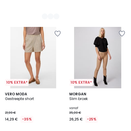
10% EXTRA*
10% EXTRA*
4,6
VERO MODA
2
MORGAN
/ 5
Gestreepte short
Slim broek
Kleuren
vanaf
21,99 €
35,00 €
14,29 €
-35%
26,25 €
-25%