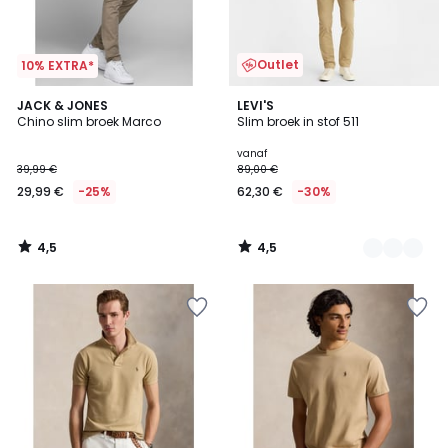
Outlet
10% EXTRA*
4,5
4,5
JACK & JONES
3
LEVI'S
/ 5
/ 5
Chino slim broek Marco
Slim broek in stof 511
Kleuren
vanaf
39,99 €
89,00 €
29,99 €
-25%
62,30 €
-30%
4,5
4,5
/
/
5
5