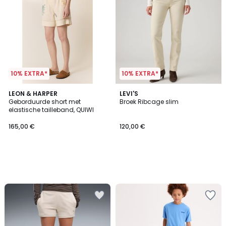
10% EXTRA*
10% EXTRA*
LEON & HARPER
LEVI'S
Geborduurde short met
Broek Ribcage slim
elastische tailleband, QUIWI
165,00 €
120,00 €