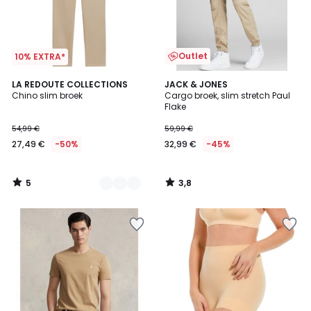
Outlet
10% EXTRA*
5
3,8
2
LA REDOUTE COLLECTIONS
JACK & JONES
/
/ 5
Chino slim broek
Cargo broek, slim stretch Paul
Kleuren
5
Flake
54,99 €
59,99 €
27,49 €
-50%
32,99 €
-45%
5
3,8
/
/
5
5