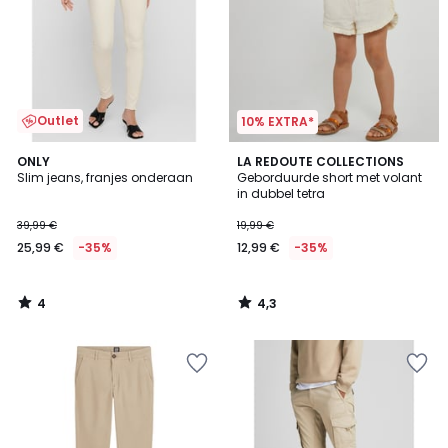
Outlet
10% EXTRA*
4
4,3
ONLY
LA REDOUTE COLLECTIONS
/
/ 5
Slim jeans, franjes onderaan
Geborduurde short met volant
5
in dubbel tetra
39,99 €
19,99 €
25,99 €
-35%
12,99 €
-35%
4
4,3
/
/
5
5