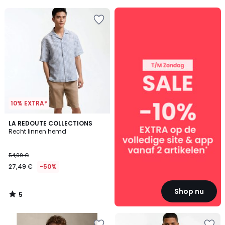
5
SALE
:
10%
EXTRA
vanaf
2
artikelen*
10% EXTRA*
5
LA REDOUTE COLLECTIONS
/
Recht linnen hemd
5
54,99 €
27,49 €
-50%
Shop nu
5
/
5