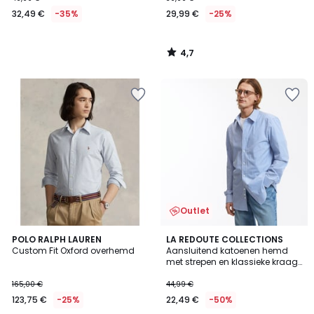
32,49 €
-35%
29,99 €
-25%
4,7
/
5
Outlet
4
4,5
POLO RALPH LAUREN
LA REDOUTE COLLECTIONS
/
/ 5
Custom Fit Oxford overhemd
Aansluitend katoenen hemd
5
met strepen en klassieke kraag,
Signature
165,00 €
44,99 €
123,75 €
-25%
22,49 €
-50%