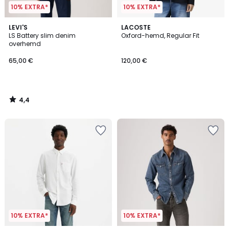
10% EXTRA*
10% EXTRA*
4,4
LEVI'S
LACOSTE
/ 5
LS Battery slim denim
Oxford-hemd, Regular Fit
overhemd
65,00 €
120,00 €
4,4
/
5
10% EXTRA*
10% EXTRA*