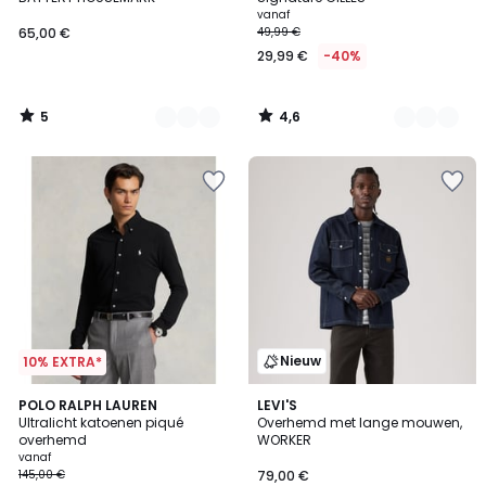
vanaf
65,00 €
49,99 €
29,99 €
-40%
5
4,6
/
/
5
5
Nieuw
10% EXTRA*
4,5
2
POLO RALPH LAUREN
LEVI'S
/ 5
Ultralicht katoenen piqué
Overhemd met lange mouwen,
Kleuren
overhemd
WORKER
vanaf
145,00 €
79,00 €