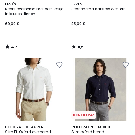
4,7
4,5
LEVI'S
LEVI'S
/ 5
/ 5
Recht overhemd met borstzakje
Jeanshemd Barstow Western
in katoen-linnen
69,00 €
85,00 €
4,7
4,5
/
/
5
5
10% EXTRA*
4,5
4,2
3
POLO RALPH LAUREN
POLO RALPH LAUREN
/ 5
/ 5
Slim Fit Oxford overhemd
Slim oxford hemd
Kleuren