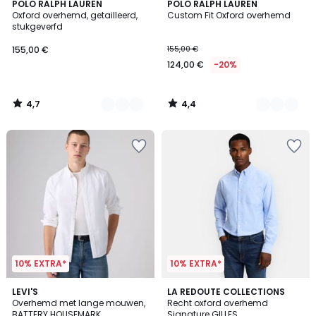
4,7
4,4
3
POLO RALPH LAUREN
2
POLO RALPH LAUREN
/ 5
/ 5
Oxford overhemd, getailleerd,
Custom Fit Oxford overhemd
Kleuren
Kleuren
stukgeverfd
155,00 €
155,00 €
124,00 €
-20%
4,7
4,4
/
/
5
5
10% EXTRA*
10% EXTRA*
5
4,6
2
LEVI'S
2
LA REDOUTE COLLECTIONS
/
/ 5
Overhemd met lange mouwen,
Recht oxford overhemd
Kleuren
Kleuren
5
BATTERY HOUSEMARK
Signature GILLES