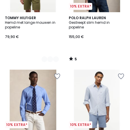
10% EXTRA*
5
2
TOMMY HILFIGER
POLO RALPH LAUREN
/
Hemd met lange mouwen in
Gestreept slim hemd in
Kleuren
5
popeline
popeline
79,90 €
155,00 €
5
/
5
10% EXTRA*
10% EXTRA*