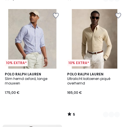
/
/
5
5
10% EXTRA*
10% EXTRA*
5
POLO RALPH LAUREN
2
POLO RALPH LAUREN
/
Slim hemd oxford, lange
Ultralicht katoenen piqué
Kleuren
5
mouwen
overhemd
175,00 €
165,00 €
5
/
5