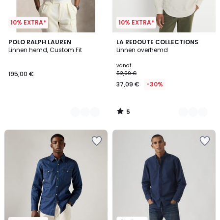
10% EXTRA*
10% EXTRA*
5
2
POLO RALPH LAUREN
3
LA REDOUTE COLLECTIONS
/
Linnen hemd, Custom Fit
Linnen overhemd
Kleuren
Kleuren
5
vanaf
195,00 €
52,99 €
37,09 €
-30%
5
/
5