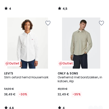
4
4,5
/
/
5
5
Outlet
Outlet
4,6
4
LEVI'S
2
ONLY & SONS
/ 5
/
Slim oxford hemd Housemark
Overhemd met borstzakken, in
Kleuren
5
katoen, Alp
54,99 €
49,99 €
38,49 €
-30%
32,49 €
-35%
4,6
4