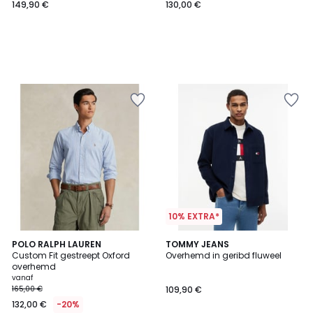
149,90 €
130,00 €
10% EXTRA*
5
2
POLO RALPH LAUREN
2
TOMMY JEANS
/
Custom Fit gestreept Oxford
Overhemd in geribd fluweel
Kleuren
Kleuren
5
overhemd
vanaf
165,00 €
109,90 €
132,00 €
-20%