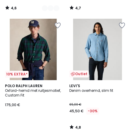
4,6
4,7
/
/
5
5
Outlet
10% EXTRA*
4,8
POLO RALPH LAUREN
LEVI'S
/ 5
Oxford-hemd met ruitjesmotief,
Denim overhemd, slim fit
Custom Fit
175,00 €
65,00 €
45,50 €
-30%
4,8
/