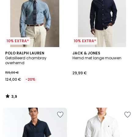
10% EXTRA*
10% EXTRA*
3,9
POLO RALPH LAUREN
JACK & JONES
/ 5
Getailleerd chambray
Hemd met lange mouwen
overhemd
155,00 €
29,99 €
124,00 €
-20%
3,9
/
5