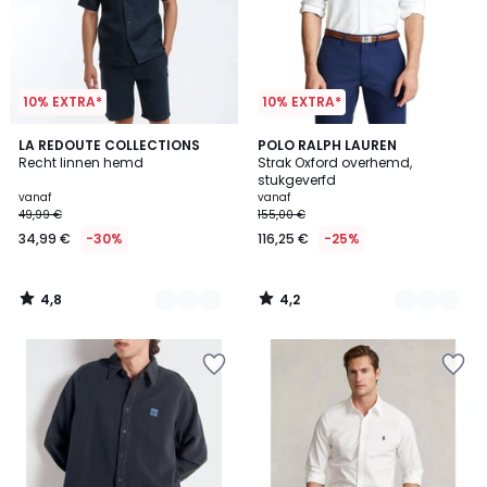
10% EXTRA*
10% EXTRA*
4,8
4,2
2
LA REDOUTE COLLECTIONS
3
POLO RALPH LAUREN
/ 5
/ 5
Recht linnen hemd
Strak Oxford overhemd,
Kleuren
Kleuren
stukgeverfd
vanaf
vanaf
49,99 €
155,00 €
34,99 €
-30%
116,25 €
-25%
4,8
4,2
/
/
5
5