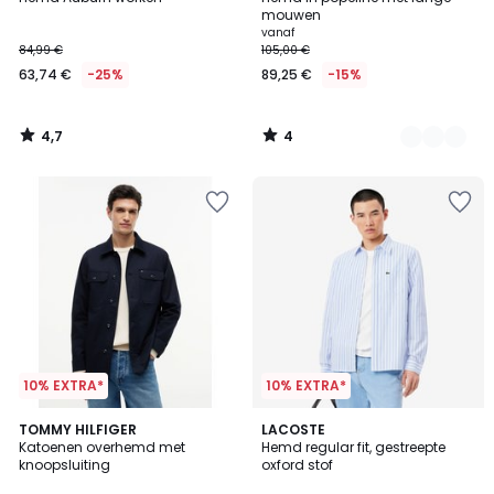
Kleuren
5
mouwen
vanaf
84,99 €
105,00 €
63,74 €
-25%
89,25 €
-15%
4,7
4
/
/
5
5
10% EXTRA*
10% EXTRA*
TOMMY HILFIGER
LACOSTE
Katoenen overhemd met
Hemd regular fit, gestreepte
knoopsluiting
oxford stof