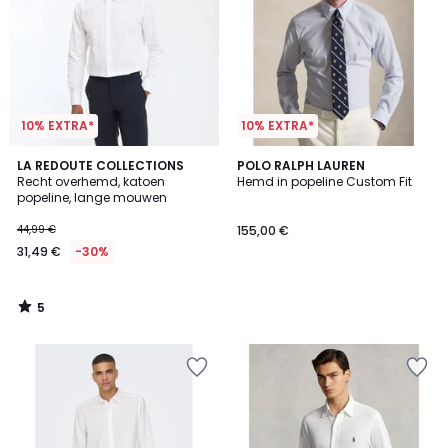
10% EXTRA*
10% EXTRA*
5
LA REDOUTE COLLECTIONS
POLO RALPH LAUREN
/
Recht overhemd, katoen
Hemd in popeline Custom Fit
5
popeline, lange mouwen
44,99 €
155,00 €
31,49 €
-30%
5
/
5