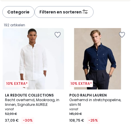
Categorie
Filteren en sorteren
192 artikelen
10% EXTRA*
10% EXTRA*
4,7
3,8
8
LA REDOUTE COLLECTIONS
4
POLO RALPH LAUREN
/ 5
/ 5
Recht overhemd, Maokraag, in
Overhemd in stretchpopeline,
Kleuren
Kleuren
linnen, Signature AURELE
slim fit
Prijs
vanaf
vanaf
52,99 €
145,00 €
vanaf
37,09 €
-30%
108,75 €
-25%
37,09
€