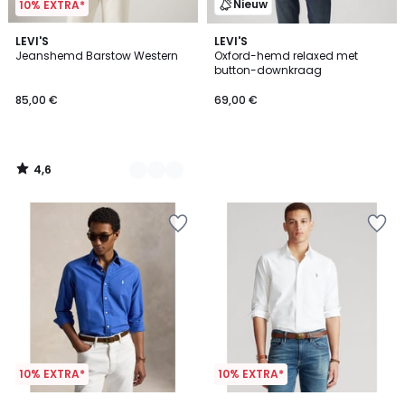
Nieuw
10% EXTRA*
4,6
3
LEVI'S
LEVI'S
/ 5
Jeanshemd Barstow Western
Oxford-hemd relaxed met
Kleuren
button-downkraag
85,00 €
69,00 €
4,6
/
5
10% EXTRA*
10% EXTRA*