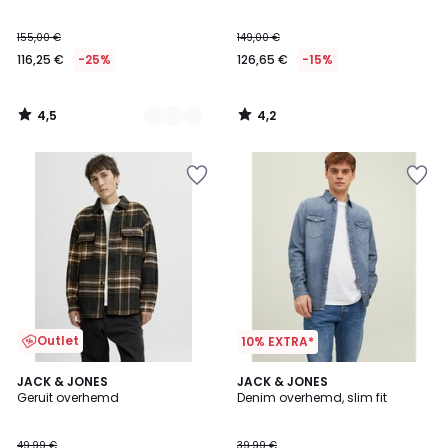
155,00 €
149,00 €
116,25 €
-25%
126,65 €
-15%
4,5
4,2
/
/
5
5
Outlet
10% EXTRA*
4,7
JACK & JONES
JACK & JONES
/ 5
Geruit overhemd
Denim overhemd, slim fit
49,99 €
39,99 €