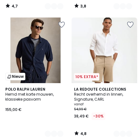
In
4,7
3,8
plaats
/
/
5
5
van
52,99
€
30%
korting
toegepast.
Nieuw
10% EXTRA*
4,8
3
POLO RALPH LAUREN
5
LA REDOUTE COLLECTIONS
/ 5
Hemd met korte mouwen,
Recht overhemd in linnen,
Kleuren
Kleuren
klassieke pasvorm
Signature, CARL
vanaf
155,00 €
54,99 €
38,49 €
-30%
4,8
/