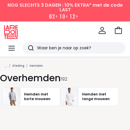
NOG SLECHTS 3 DAGEN : 10% EXTRA*
met de code
LAST
0
2
1
0
1
2
D
U
M
Naar
het
La
winke
Redoute
Menu
Zoeken
Laatst
...
bekeken
Kleding
Hemden
Overhemden
192
Hemden met
Hemden met
korte mouwen
lange mouwen