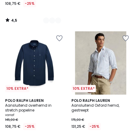
108,75 €
-25%
4,5
/
5
10% EXTRA*
10% EXTRA*
4,6
4,7
4
POLO RALPH LAUREN
POLO RALPH LAUREN
/ 5
/ 5
Aansluitend overhemd in
Aansluitend Oxford hemd,
Kleuren
stretch popeline
gestreept
vanaf
145,00 €
175,00 €
108,75 €
-25%
131,25 €
-25%