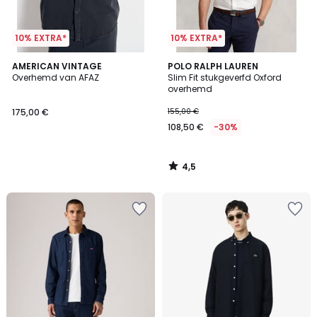
10% EXTRA*
10% EXTRA*
4,5
AMERICAN VINTAGE
POLO RALPH LAUREN
/ 5
Overhemd van AFAZ
Slim Fit stukgeverfd Oxford
overhemd
175,00 €
155,00 €
108,50 €
-30%
4,5
/
5