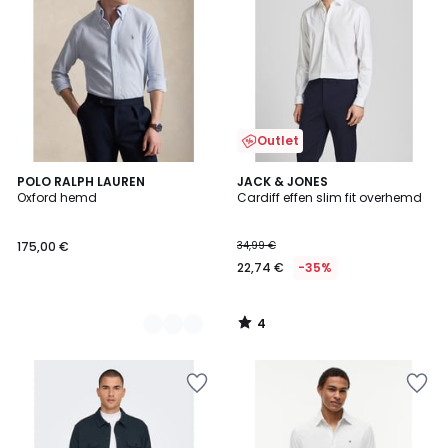
Outlet
4
2
POLO RALPH LAUREN
JACK & JONES
/
Oxford hemd
Cardiff effen slim fit overhemd
Kleuren
5
175,00 €
34,99 €
22,74 €
-35%
4
/
5