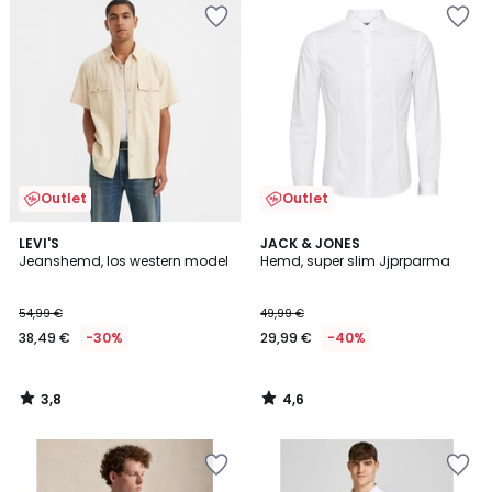
Outlet
Outlet
3,8
4,6
LEVI'S
JACK & JONES
/ 5
/ 5
Jeanshemd, los western model
Hemd, super slim Jjprparma
54,99 €
49,99 €
38,49 €
-30%
29,99 €
-40%
3,8
4,6
/
/
5
5