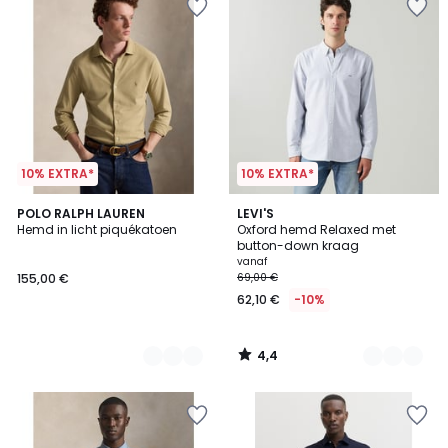
10% EXTRA*
10% EXTRA*
4,4
2
POLO RALPH LAUREN
3
LEVI'S
/ 5
Hemd in licht piquékatoen
Oxford hemd Relaxed met
Kleuren
Kleuren
button-down kraag
vanaf
155,00 €
69,00 €
62,10 €
-10%
4,4
/
5