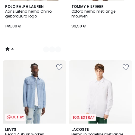
4
2
POLO RALPH LAUREN
TOMMY HILFIGER
/
Aansluitend hemd Chino,
Oxford hemd met lange
Kleuren
5
geborduurd logo
mouwen
145,00 €
99,90 €
4
/
5
Outlet
10% EXTRA*
4,7
4
LEVI'S
2
LACOSTE
/ 5
/
Hemd Auburn worken
Hemd in popeline met lange