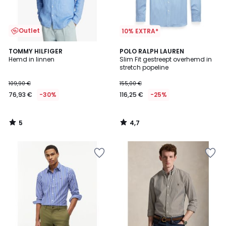
Outlet
10% EXTRA*
5
4,7
TOMMY HILFIGER
POLO RALPH LAUREN
/
/ 5
Hemd in linnen
Slim Fit gestreept overhemd in
5
stretch popeline
109,90 €
155,00 €
76,93 €
-30%
116,25 €
-25%
5
4,7
/
/
5
5