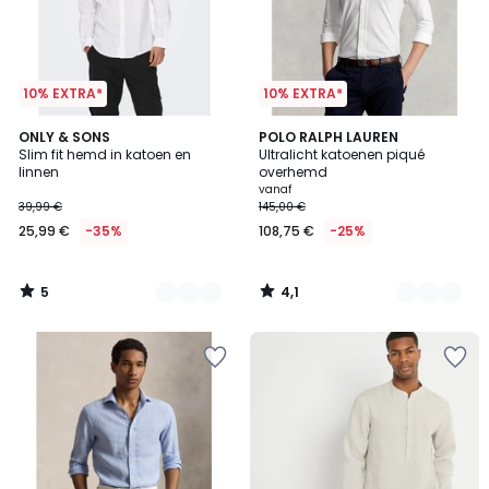
10% EXTRA*
10% EXTRA*
5
4,1
4
ONLY & SONS
5
POLO RALPH LAUREN
/
/ 5
Slim fit hemd in katoen en
Ultralicht katoenen piqué
Kleuren
Kleuren
5
linnen
overhemd
vanaf
39,99 €
145,00 €
25,99 €
-35%
108,75 €
-25%
5
4,1
/
/
5
5