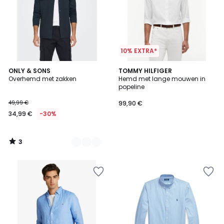
10% EXTRA*
3
2
ONLY & SONS
TOMMY HILFIGER
/
Overhemd met zakken
Hemd met lange mouwen in
Kleuren
5
popeline
49,99 €
99,90 €
34,99 €
-30%
3
/
5