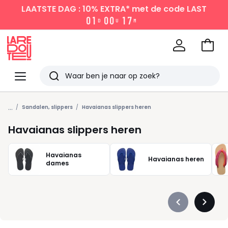
LAATSTE DAG : 10% EXTRA*
met de code LAST
0
1
0
0
1
7
D
U
M
Naar
het
La
winke
Redoute
Menu
Zoeken
Laatst
...
bekeken
Sandalen, slippers
Havaianas slippers heren
Havaianas slippers heren
Havaianas
Havaianas heren
dames
Précédent
Suivan
-
-
défiler
défiler