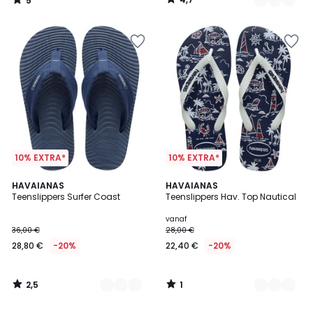
5
30,00
/
/
5
5
€
20%
korting
toegepast.
10% EXTRA*
10% EXTRA*
2,5
1
2
HAVAIANAS
2
HAVAIANAS
/ 5
/
Teenslippers Surfer Coast
Teenslippers Hav. Top Nautical
Kleuren
Kleuren
5
vanaf
36,00 €
28,00 €
28,80 €
-20%
22,40 €
-20%
2,5
1
/
/
5
5