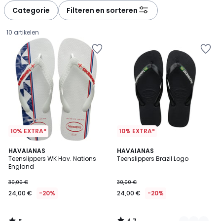
à
à
Categorie
Filteren en sorteren
gauche
droite
10 artikelen
10% EXTRA*
10% EXTRA*
5
4,7
HAVAIANAS
2
HAVAIANAS
/
/ 5
Teenslippers WK Hav. Nations
Teenslippers Brazil Logo
Kleuren
5
England
24,00
30,00 €
30,00 €
€
24,00 €
-20%
24,00 €
-20%
In
plaats
van
4,7