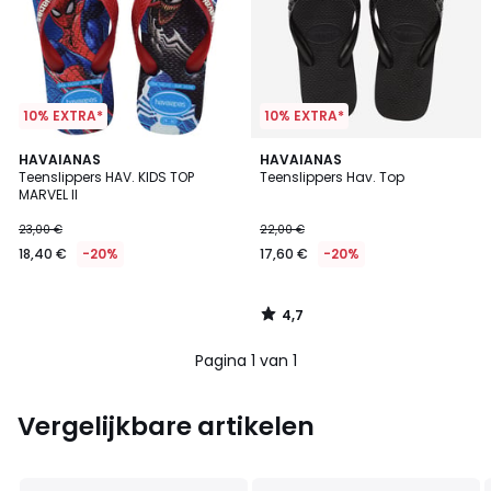
10% EXTRA*
10% EXTRA*
4,7
HAVAIANAS
HAVAIANAS
/ 5
Teenslippers HAV. KIDS TOP
Teenslippers Hav. Top
MARVEL II
23,00 €
22,00 €
18,40 €
-20%
17,60 €
-20%
4,7
/
5
Pagina 1 van 1
Vergelijkbare artikelen