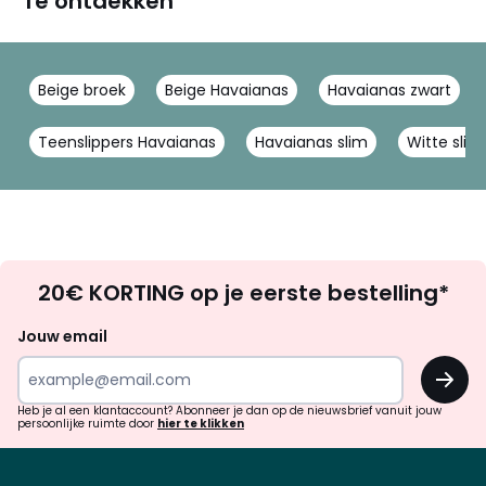
Te ontdekken
Beige broek
Beige Havaianas
Havaianas zwart
Teenslippers Havaianas
Havaianas slim
Witte slip
Op
20€ KORTING op je eerste bestelling*
zoek
naar
Jouw email
inspiratie
OK
en
!
verrassingen?
Heb je al een klantaccount? Abonneer je dan op de nieuwsbrief vanuit jouw
persoonlijke ruimte door
hier te klikken