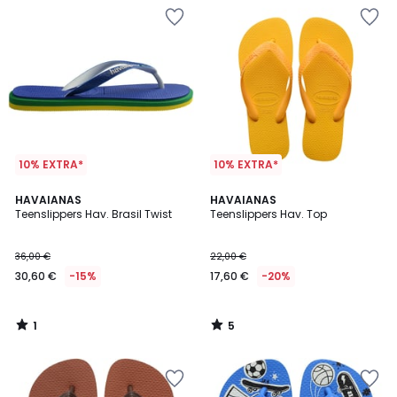
10% EXTRA*
10% EXTRA*
1
5
HAVAIANAS
HAVAIANAS
/
/
Teenslippers Hav. Brasil Twist
Teenslippers Hav. Top
5
5
36,00 €
22,00 €
30,60 €
-15%
17,60 €
-20%
1
5
/
/
5
5