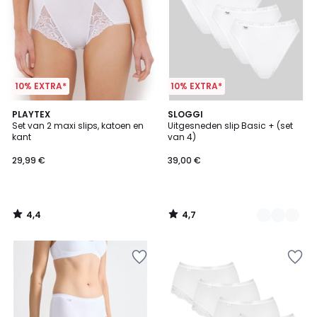
10% EXTRA*
10% EXTRA*
4,4
4,7
PLAYTEX
2
SLOGGI
/ 5
/ 5
Set van 2 maxi slips, katoen en
Uitgesneden slip Basic + (set
Kleuren
kant
van 4)
29,99 €
39,00 €
4,4
4,7
/
/
5
5