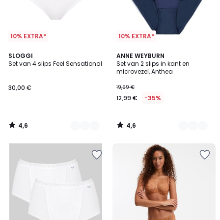
10% EXTRA*
10% EXTRA*
4,6
4,6
2
SLOGGI
2
ANNE WEYBURN
/ 5
/ 5
Set van 4 slips Feel Sensational
Set van 2 slips in kant en
Kleuren
Kleuren
microvezel, Anthea
30,00 €
19,99 €
12,99 €
-35%
4,6
4,6
/
/
5
5