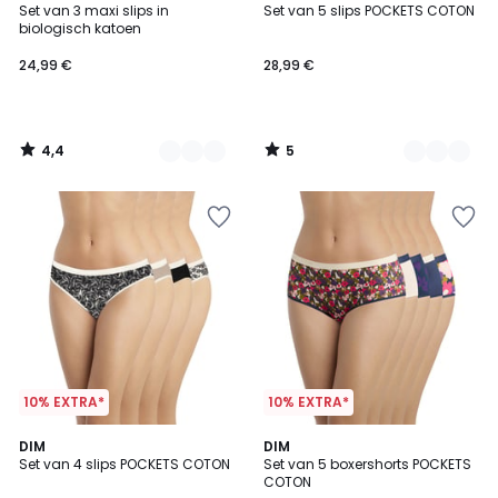
/ 5
/
Set van 3 maxi slips in
Set van 5 slips POCKETS COTON
Kleuren
Kleuren
5
biologisch katoen
24,99 €
28,99 €
4,4
5
/
/
5
5
10% EXTRA*
10% EXTRA*
4
DIM
3
DIM
Set van 4 slips POCKETS COTON
Set van 5 boxershorts POCKETS
Kleuren
Kleuren
COTON