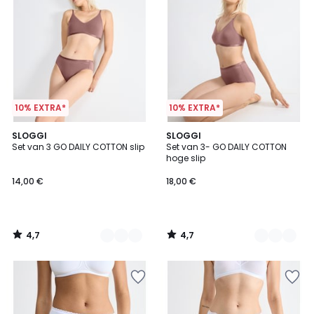
10% EXTRA*
10% EXTRA*
4,7
4,7
3
SLOGGI
4
SLOGGI
/ 5
/ 5
Set van 3 GO DAILY COTTON slip
Set van 3- GO DAILY COTTON
Kleuren
Kleuren
hoge slip
14,00 €
18,00 €
4,7
4,7
/
/
5
5