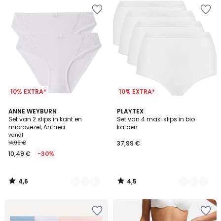
10% EXTRA*
10% EXTRA*
4,6
4,5
6
ANNE WEYBURN
3
PLAYTEX
/ 5
/ 5
Set van 2 slips in kant en
Set van 4 maxi slips in bio
Kleuren
Kleuren
microvezel, Anthea
katoen
vanaf
14,99 €
37,99 €
10,49 €
-30%
4,6
4,5
/
/
5
5