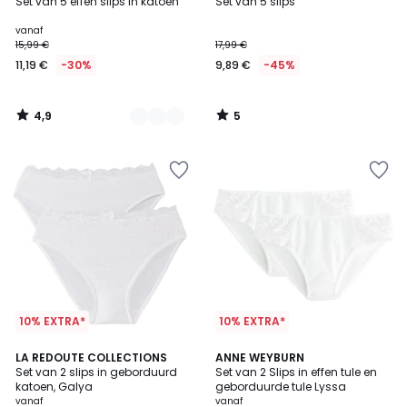
/ 5
/
Set van 5 effen slips in katoen
Set van 5 slips
Kleuren
5
vanaf
15,99 €
17,99 €
11,19 €
-30%
9,89 €
-45%
4,9
5
/
/
5
5
10% EXTRA*
10% EXTRA*
4,7
4,3
4
LA REDOUTE COLLECTIONS
5
ANNE WEYBURN
/ 5
/ 5
Set van 2 slips in geborduurd
Set van 2 Slips in effen tule en
Kleuren
Kleuren
katoen, Galya
geborduurde tule Lyssa
vanaf
vanaf