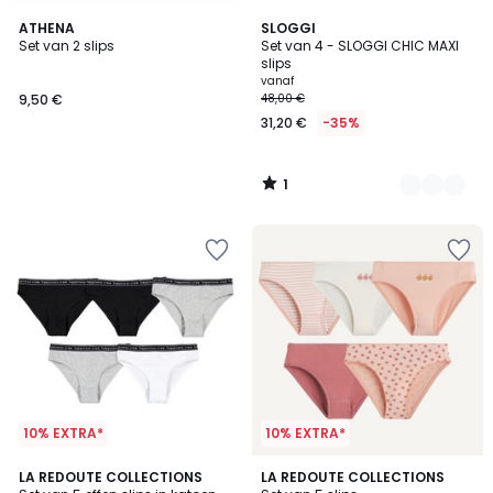
1
ATHENA
2
SLOGGI
/
Set van 2 slips
Set van 4 - SLOGGI CHIC MAXI
Kleuren
5
slips
vanaf
9,50 €
48,00 €
31,20 €
-35%
1
/
5
10% EXTRA*
10% EXTRA*
4,9
5
2
LA REDOUTE COLLECTIONS
LA REDOUTE COLLECTIONS