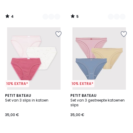
4
5
/
/
5
5
10% EXTRA*
10% EXTRA*
5
PETIT BATEAU
PETIT BATEAU
/
Set van 3 slips in katoen
Set van 3 gestreepte katoenen
5
slips
35,00 €
35,00 €