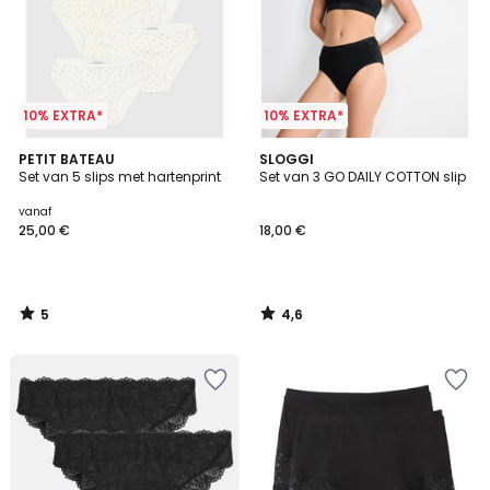
10% EXTRA*
10% EXTRA*
5
4,6
PETIT BATEAU
SLOGGI
/
/ 5
Set van 5 slips met hartenprint
Set van 3 GO DAILY COTTON slip
5
vanaf
25,00 €
18,00 €
5
4,6
/
/
5
5