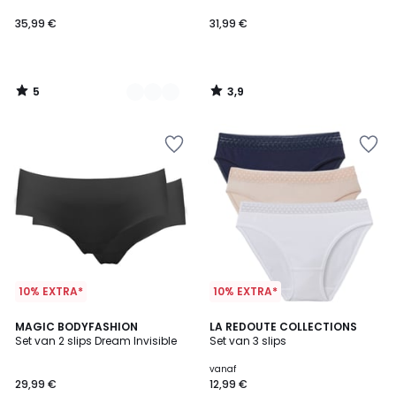
35,99 €
31,99 €
5
3,9
/
/
5
5
10% EXTRA*
10% EXTRA*
4,2
4,7
2
MAGIC BODYFASHION
3
LA REDOUTE COLLECTIONS
/ 5
/ 5
Set van 2 slips Dream Invisible
Set van 3 slips
Kleuren
Kleuren
vanaf
29,99 €
12,99 €