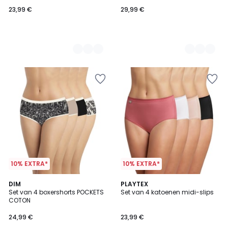
23,99 €
29,99 €
10% EXTRA*
10% EXTRA*
4
5
3
DIM
2
PLAYTEX
/
/
Set van 4 boxershorts POCKETS
Set van 4 katoenen midi-slips
Kleuren
Kleuren
5
5
COTON
24,99 €
23,99 €