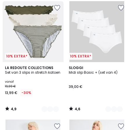
10% EXTRA*
10% EXTRA*
4,9
4,6
2
LA REDOUTE COLLECTIONS
3
SLOGGI
/ 5
/ 5
Set van 3 slips in stretch katoen
Midi slip Basic + (set van 4)
Kleuren
Kleuren
vanaf
19,99 €
39,00 €
13,99 €
-30%
4,9
4,6
/
/
5
5