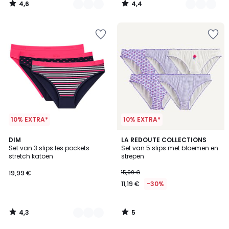
4,6
4,4
/
/
5
5
10% EXTRA*
10% EXTRA*
4,3
5
5
DIM
LA REDOUTE COLLECTIONS
/ 5
/
Set van 3 slips les pockets
Set van 5 slips met bloemen en
Kleuren
5
stretch katoen
strepen
19,99 €
15,99 €
11,19 €
-30%
4,3
5
/
/
5
5