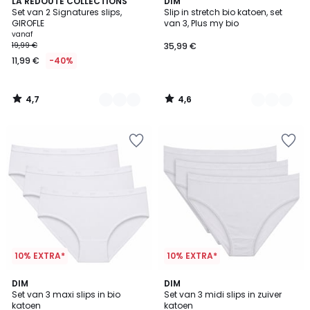
4,7
4,6
3
LA REDOUTE COLLECTIONS
2
DIM
/ 5
/ 5
Set van 2 Signatures slips,
Slip in stretch bio katoen, set
Kleuren
Kleuren
GIROFLE
van 3, Plus my bio
vanaf
19,99 €
35,99 €
11,99 €
-40%
4,7
4,6
/
/
5
5
10% EXTRA*
10% EXTRA*
5
3,9
2
DIM
DIM
/
/ 5
Set van 3 maxi slips in bio
Set van 3 midi slips in zuiver
Kleuren
5
katoen
katoen