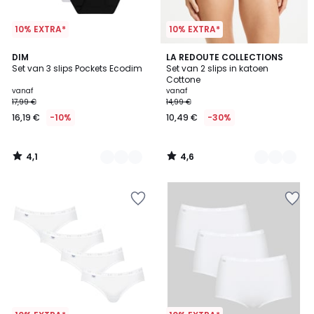
10% EXTRA*
10% EXTRA*
4,1
4,6
5
DIM
3
LA REDOUTE COLLECTIONS
/ 5
/ 5
Set van 3 slips Pockets Ecodim
Set van 2 slips in katoen
Kleuren
Kleuren
Cottone
vanaf
vanaf
17,99 €
14,99 €
16,19 €
-10%
10,49 €
-30%
4,1
4,6
/
/
5
5