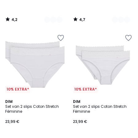
4,2
4,7
/
/
5
5
10% EXTRA*
10% EXTRA*
4,3
3,6
2
DIM
2
DIM
/ 5
/ 5
Set van 2 slips Coton Stretch
Set van 2 slips Coton Stretch
Kleuren
Kleuren
Féminine
Féminine
23,99 €
23,99 €