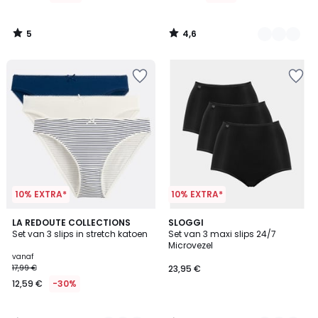
5
4,6
/
/
5
5
10% EXTRA*
10% EXTRA*
4,6
4,4
2
LA REDOUTE COLLECTIONS
2
SLOGGI
/ 5
/ 5
Set van 3 slips in stretch katoen
Set van 3 maxi slips 24/7
Kleuren
Kleuren
Microvezel
vanaf
17,99 €
23,95 €
12,59 €
-30%