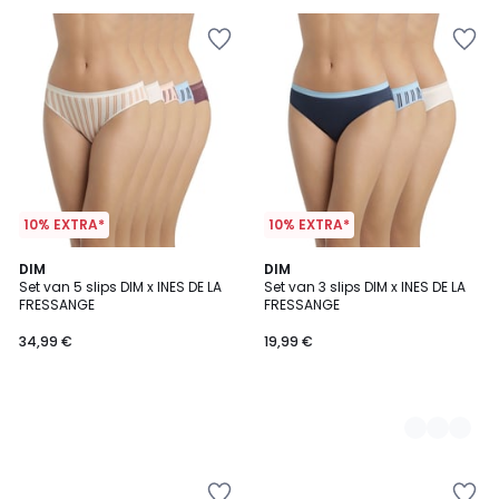
10% EXTRA*
10% EXTRA*
DIM
2
DIM
Set van 5 slips DIM x INES DE LA
Set van 3 slips DIM x INES DE LA
Kleuren
FRESSANGE
FRESSANGE
34,99 €
19,99 €