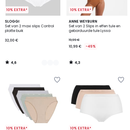
10% EXTRA*
10% EXTRA*
4,6
4,3
3
SLOGGI
ANNE WEYBURN
/ 5
/ 5
Set van 2 maxi slips Control
Set van 2 Slips in effen tule en
Kleuren
platte buik
geborduurde tule Lyssa
32,00 €
19,99 €
10,99 €
-45%
4,6
4,3
/
/
5
5
10% EXTRA*
10% EXTRA*