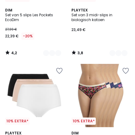
4,2
3,8
2
DIM
2
PLAYTEX
/ 5
/ 5
Set van 5 slips Les Pockets
Set van 3 midi-slips in
Kleuren
Kleuren
EcoDim
biologisch katoen
27,99 €
23,49 €
22,39 €
-20%
4,2
3,8
/
/
5
5
10% EXTRA*
10% EXTRA*
4,4
5
2
PLAYTEX
2
DIM