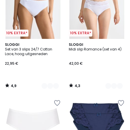
10% EXTRA*
10% EXTRA*
4,9
4,3
2
SLOGGI
2
SLOGGI
/ 5
/ 5
Set van 3 slips 24/7 Cotton
Midi slip Romance (set van 4)
Kleuren
Kleuren
Lace, hoog uitgesneden
22,95 €
42,00 €
4,9
4,3
/
/
5
5