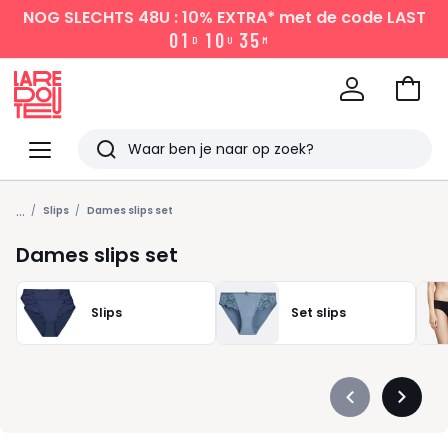
NOG SLECHTS 48U : 10% EXTRA*
met de code LAST
0
1
1
0
3
5
D
U
M
Naar
het
La
winke
Redoute
Menu
Zoeken
Laatst
...
bekeken
Slips
Dames slips set
Dames slips set
Slips
Set slips
Précédent
Suivan
-
-
défiler
défiler