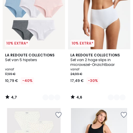
10% EXTRA*
10% EXTRA*
4,7
4,6
2
LA REDOUTE COLLECTIONS
3
LA REDOUTE COLLECTIONS
/ 5
/ 5
Set van 5 hipsters
Set van 2 hoge slips in
Kleuren
Kleuren
microvezel-Onzichtbaar
vanaf
vanaf
17,99 €
24,99 €
10,79 €
-40%
17,49 €
-30%
4,7
4,6
/
/
5
5