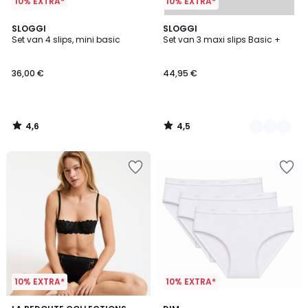
10% EXTRA*
10% EXTRA*
4,6
4,5
SLOGGI
3
SLOGGI
/ 5
/ 5
Set van 4 slips, mini basic
Set van 3 maxi slips Basic +
Kleuren
36,00 €
44,95 €
4,6
4,5
/
/
5
5
10% EXTRA*
10% EXTRA*