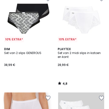
10% EXTRA*
10% EXTRA*
4,8
DIM
PLAYTEX
/ 5
Set van 2 slips GENEROUS
Set van 2 midi slips in katoen
en kant
38,99 €
28,99 €
4,8
/
5