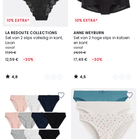
10% EXTRA*
10% EXTRA*
4,8
4,5
4
LA REDOUTE COLLECTIONS
2
ANNE WEYBURN
/ 5
/ 5
Set van 2 slips volledig in kant,
Set van 2 hoge slips in katoen
Kleuren
Kleuren
Lison
en kant
vanaf
vanaf
17,99 €
24,99 €
12,59 €
-30%
17,49 €
-30%
4,8
4,5
/
/
5
5