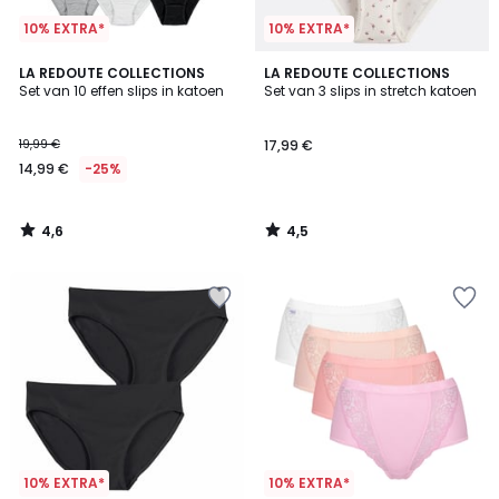
10% EXTRA*
10% EXTRA*
4,6
4,5
LA REDOUTE COLLECTIONS
LA REDOUTE COLLECTIONS
/ 5
/ 5
Set van 10 effen slips in katoen
Set van 3 slips in stretch katoen
19,99 €
17,99 €
14,99 €
-25%
4,6
4,5
/
/
5
5
10% EXTRA*
10% EXTRA*