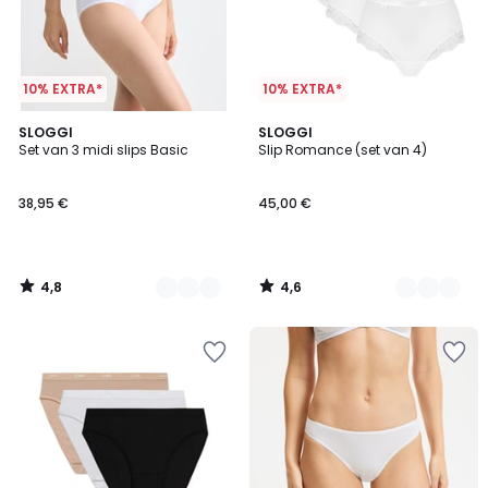
10% EXTRA*
10% EXTRA*
4,8
4,6
4
SLOGGI
2
SLOGGI
/ 5
/ 5
Set van 3 midi slips Basic
Slip Romance (set van 4)
Kleuren
Kleuren
38,95 €
45,00 €
4,8
4,6
/
/
5
5