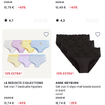
17,99 €
14,99 €
10,79 €
-40%
10,49 €
-40%
4,7
4,3
/
/
5
5
10% EXTRA*
10% EXTRA*
5
4,6
LA REDOUTE COLLECTIONS
2
ANNE WEYBURN
/
/ 5
Set van 7 bedrukte hipsters
Set van 3 slips met brede boord
Kleuren
5
in kant
vanaf
24,99 €
24,99 €
13,74 €
-45%
18,74 €
-25%