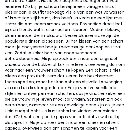
oma's die koken... Het is een dagelijkse bondgenoot voor
iedereen! Zo blijf je schoon terwijl je een vleugje chic of
plezier aan je outfit toevoegt.
Als je van een wat volwassen
of krachtige stijl houdt, dan heeft La Redoute een lijst met
items die aan ieders smaak voldoen. Bovendien draait het
bij een trendy outfit allemaal om kleuren. Medium blauw,
bloemenroze, denimblauw of kersenbloesemroze zijn de
populairste tinten dit seizoen. Bij het kiezen van een schort
moet je analyseren hoe je toekomstige aankoop eruit zal
zien. Zodat je zeker bent van ongeëvenaarde
betrouwbaarheid. Als je op zoek bent naar een origineel
cadeau voor de bakker of kok in je leven, overweeg dan om
voor haar een vrouwenschort te kopen. Een schort is niet
alleen een praktisch item dat kleren kan beschermen
tegen spatten, maar het kan ook een stijlvolle toevoeging
zijn aan hun keukengarderobe. Er zijn veel verschillende
stijlen en ontwerpen van schorten, dus je vindt er zeker een
die de vrouw in je leven mooi zal vinden. Schorten zijn ook
betaalbaar, waardoor ze een geweldige optie zijn als je een
klein budget hebt. Je kunt schorten vinden voor minder
dan €20, wat een goede prijs is voor iets dat zowel nuttig
als stijlvol is. Als je op zoek bent naar een uniek en attent
cadeau, overweeg dan om schorten te kopen voor een