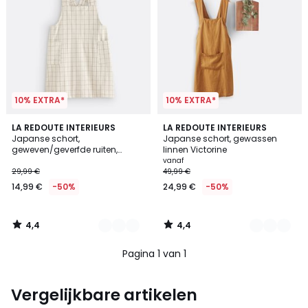
10% EXTRA*
10% EXTRA*
4,4
4,4
2
LA REDOUTE INTERIEURS
4
LA REDOUTE INTERIEURS
/ 5
/ 5
Japanse schort,
Japanse schort, gewassen
Kleuren
Kleuren
geweven/geverfde ruiten,
linnen Victorine
Tissala
vanaf
29,99 €
49,99 €
14,99 €
-50%
24,99 €
-50%
4,4
4,4
/
/
5
5
Pagina 1 van 1
Vergelijkbare artikelen