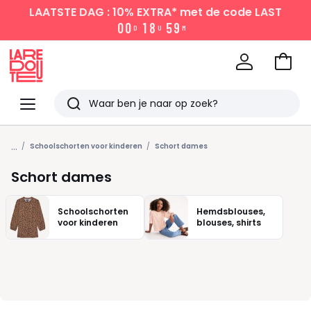
LAATSTE DAG : 10% EXTRA*
met de code LAST
0
0
1
8
5
9
D
U
M
Naar
het
La
winke
Redoute
Menu
Zoeken
Laatst
...
bekeken
Schoolschorten voor kinderen
Schort dames
Schort dames
Schoolschorten
Hemdsblouses,
voor kinderen
blouses, shirts