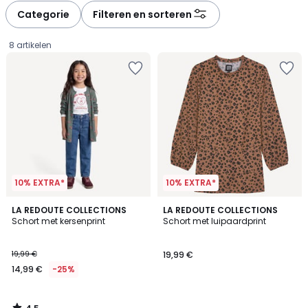
Categorie
Filteren en sorteren
8 artikelen
10% EXTRA*
10% EXTRA*
4,5
LA REDOUTE COLLECTIONS
LA REDOUTE COLLECTIONS
/ 5
Schort met kersenprint
Schort met luipaardprint
14,99
19,99 €
19,99 €
€
14,99 €
-25%
In
plaats
van