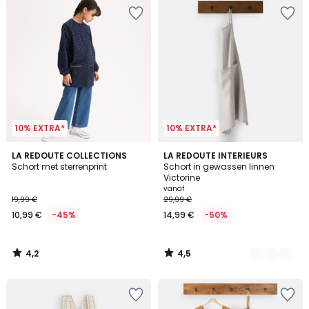
10% EXTRA*
10% EXTRA*
4,2
4,5
LA REDOUTE COLLECTIONS
6
LA REDOUTE INTERIEURS
/ 5
/ 5
Schort met sterrenprint
Schort in gewassen linnen
Kleuren
Victorine
vanaf
19,99 €
29,99 €
10,99 €
-45%
14,99 €
-50%
4,2
4,5
/
/
5
5