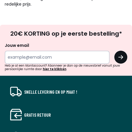
redelijke prijs.
Op
20€ KORTING op je eerste bestelling*
zoek
naar
Jouw email
inspiratie
OK
en
!
verrassingen?
Heb je al een klantaccount? Abonneer je dan op de nieuwsbrief vanuit jouw
persoonlijke ruimte door
hier te klikken
SNELLE LEVERING EN OP MAAT !
GRATIS RETOUR