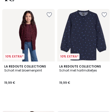
4,5
19,99
/
5
€
25%
korting
toegepast.
10% EXTRA*
10% EXTRA*
LA REDOUTE COLLECTIONS
LA REDOUTE COLLECTIONS
Schort met bloemenprint
Schort met hartmotiefjes
19,99 €
19,99 €