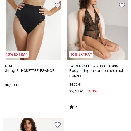
10% EXTRA*
10% EXTRA*
4
DIM
LA REDOUTE COLLECTIONS
/
String SILHOUETTE ELEGANCE
Body string in kant en tule met
5
nopjes
36,99 €
44,99 €
22,49 €
-50%
4
/
5