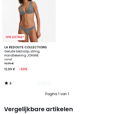
10% EXTRA*
3
2
LA REDOUTE COLLECTIONS
/
Geruite bikinislip, string,
Kleuren
5
Handtekening JOHANE
vanaf
19,99 €
13,99 €
-30%
3
/
5
Pagina 1 van 1
Vergelijkbare artikelen