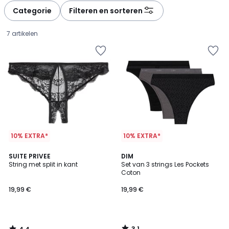
à
à
Categorie
Filteren en sorteren
gauche
droite
7 artikelen
10% EXTRA*
10% EXTRA*
4,4
3,1
SUITE PRIVEE
DIM
/ 5
/
String met split in kant
Set van 3 strings Les Pockets
5
Coton
19,99
19,99 €
19,99 €
€.
3,1