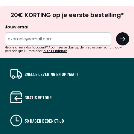
Op
20€ KORTING op je eerste bestelling*
zoek
naar
Jouw email
inspiratie
OK
en
!
verrassingen?
Heb je al een klantaccount? Abonneer je dan op de nieuwsbrief vanuit jouw
persoonlijke ruimte door
hier te klikken
SNELLE LEVERING EN OP MAAT !
GRATIS RETOUR
30 DAGEN BEDENKTIJD