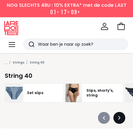
NOG SLECHTS 48U : 10% EXTRA*
met de code LAST
0
1
1
7
0
9
D
U
M
Naar
het
La
winke
Redoute
Menu
Zoeken
Laatst
...
bekeken
Strings
String 40
String 40
Slips, shorty's,
Set slips
string
Précédent
Suivan
-
-
défiler
défiler