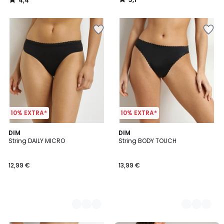
4,4
/
/
5
5
10% EXTRA*
10% EXTRA*
2
DIM
2
DIM
String DAILY MICRO
String BODY TOUCH
Kleuren
Kleuren
12,99 €
13,99 €