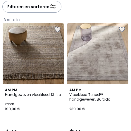
Filteren en sorteren
3 artikelen
4,7
4,1
AM.PM
AM.PM
/ 5
/ 5
Handgeweven vloerkleed, Khitib
Vloerkleed Tencel™,
handgeweven, Burada
Prijs
vanaf
199,00 €
239,00 €
vanaf
199,00
€.