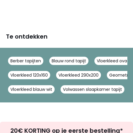
Te ontdekken
Berber tapijten
Blauw rond tapijt
Vloerkleed ovaal
Vloerkleed 120x160
Vloerkleed 290x200
Geometrisc
Vloerkleed blauw wit
Volwassen slaapkamer tapijt
Op
20€ KORTING op je eerste bestelling*