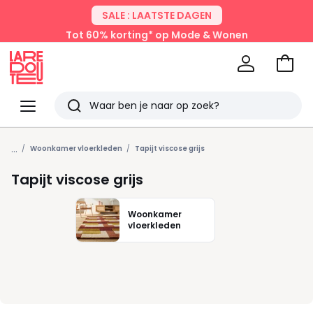
SALE : LAATSTE DAGEN
Tot 60% korting* op Mode & Wonen
Naar
het
La
winke
Redoute
Menu
Zoeken
Laatst
...
bekeken
Woonkamer vloerkleden
Tapijt viscose grijs
Tapijt viscose grijs
Woonkamer
vloerkleden