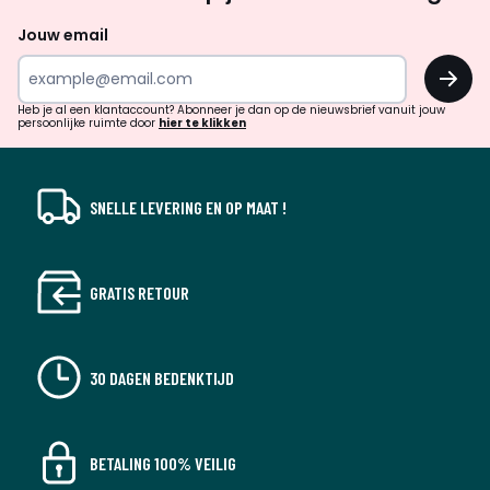
zoek
naar
Jouw email
inspiratie
OK
en
!
verrassingen?
Heb je al een klantaccount? Abonneer je dan op de nieuwsbrief vanuit jouw
persoonlijke ruimte door
hier te klikken
SNELLE LEVERING EN OP MAAT !
GRATIS RETOUR
30 DAGEN BEDENKTIJD
BETALING 100% VEILIG