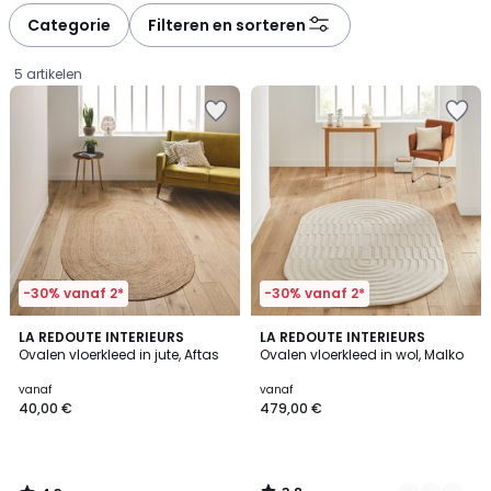
à
à
Categorie
Filteren en sorteren
gauche
droite
5 artikelen
-30% vanaf 2*
-30% vanaf 2*
4,3
3,8
LA REDOUTE INTERIEURS
2
LA REDOUTE INTERIEURS
/ 5
/ 5
Ovalen vloerkleed in jute, Aftas
Ovalen vloerkleed in wol, Malko
Kleuren
Prijs
vanaf
vanaf
40,00 €
479,00 €
vanaf
40,00
€.