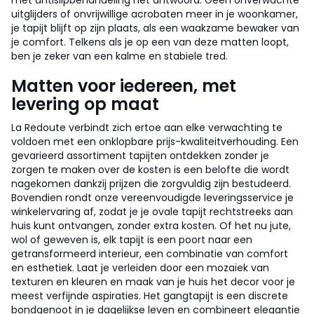
met antislipbehandeling het antwoord. Geen onverwachte
uitglijders of onvrijwillige acrobaten meer in je woonkamer,
je tapijt blijft op zijn plaats, als een waakzame bewaker van
je comfort. Telkens als je op een van deze matten loopt,
ben je zeker van een kalme en stabiele tred.
Matten voor iedereen, met
levering op maat
La Redoute verbindt zich ertoe aan elke verwachting te
voldoen met een onklopbare prijs-kwaliteitverhouding. Een
gevarieerd assortiment tapijten ontdekken zonder je
zorgen te maken over de kosten is een belofte die wordt
nagekomen dankzij prijzen die zorgvuldig zijn bestudeerd.
Bovendien rondt onze vereenvoudigde leveringsservice je
winkelervaring af, zodat je je ovale tapijt rechtstreeks aan
huis kunt ontvangen, zonder extra kosten. Of het nu jute,
wol of geweven is, elk tapijt is een poort naar een
getransformeerd interieur, een combinatie van comfort
en esthetiek. Laat je verleiden door een mozaïek van
texturen en kleuren en maak van je huis het decor voor je
meest verfijnde aspiraties. Het gangtapijt is een discrete
bondgenoot in je dagelijkse leven en combineert elegantie