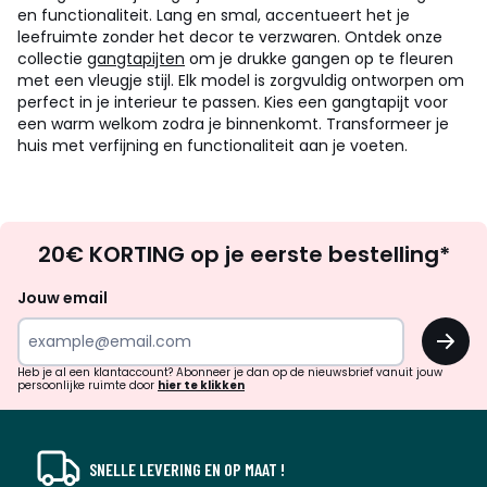
en functionaliteit. Lang en smal, accentueert het je
leefruimte zonder het decor te verzwaren. Ontdek onze
collectie
gangtapijten
om je drukke gangen op te fleuren
met een vleugje stijl. Elk model is zorgvuldig ontworpen om
perfect in je interieur te passen. Kies een gangtapijt voor
een warm welkom zodra je binnenkomt. Transformeer je
huis met verfijning en functionaliteit aan je voeten.
Op
20€ KORTING op je eerste bestelling*
zoek
naar
Jouw email
inspiratie
OK
en
!
verrassingen?
Heb je al een klantaccount? Abonneer je dan op de nieuwsbrief vanuit jouw
persoonlijke ruimte door
hier te klikken
SNELLE LEVERING EN OP MAAT !