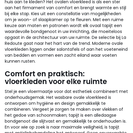
huis aan te kleden? Het ovalen vloerkleed is als een ster
aan het firmament van comfort en brengt warmte en stijl
bij elke stap. Kies uit een constellatie van mogelijkheden
om je woon- of slaapkamer op te fleuren. Met een ruime
keuze aan maten en patronen wordt elk ovaal tapijt een
waardevolle bondgenoot in uw inrichting, die moeiteloos
opgaat in de architectuur van uw ruimte. De selectie bij La
Redoute gaat naar het hart van de trend. Moderne ovale
vloerkleden liggen onder salontafels of aan het voeteneind
van bedden en vormen een zacht eiland waar voeten
kunnen rusten.
Comfort en praktisch:
vloerkleden voor elke ruimte
Stel je een vloermaatje voor dat esthetiek combineert met
onderhoudsgemak. Het wasbare ovale vloerkleed is
ontworpen om hygiëne en design gemakkelijk te
combineren. Vergeet je zorgen te maken over vlekken of
het gedoe van schoonmaken; tapijt is een alledaagse
bondgenoot die slijtvast en gemakkelijk te onderhouden is.
En voor wie op zoek is naar maximale veiligheid, is tapijt