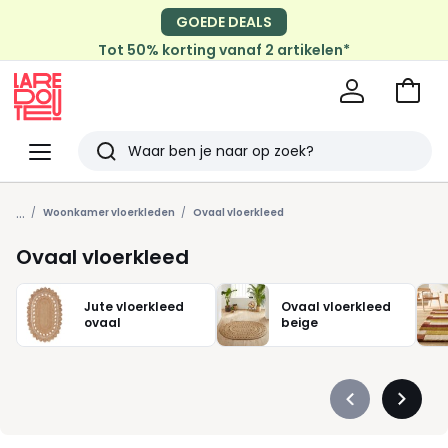
GOEDE DEALS
Tot 50% korting vanaf 2 artikelen*
Naar
het
La
winke
Redoute
Menu
Zoeken
Laatst
...
bekeken
Woonkamer vloerkleden
Ovaal vloerkleed
Ovaal vloerkleed
Jute vloerkleed
Ovaal vloerkleed
ovaal
beige
Précédent
Suivan
-
-
défiler
défiler