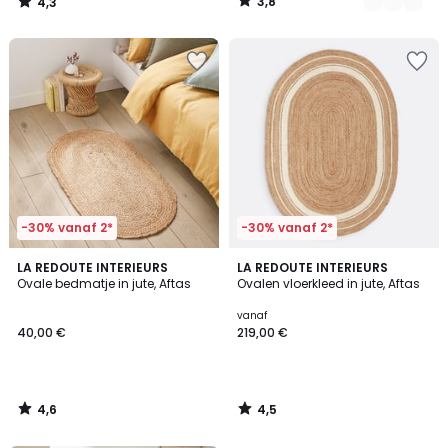
3,8
4,3
/
/
5
5
-30% vanaf 2*
-30% vanaf 2*
4,6
4,5
LA REDOUTE INTERIEURS
LA REDOUTE INTERIEURS
/ 5
/ 5
Ovale bedmatje in jute, Aftas
Ovalen vloerkleed in jute, Aftas
vanaf
40,00 €
219,00 €
4,6
4,5
/
/
5
5