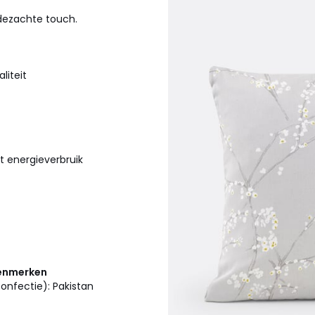
jdezachte touch.
liteit
t energieverbruik
kenmerken
onfectie): Pakistan