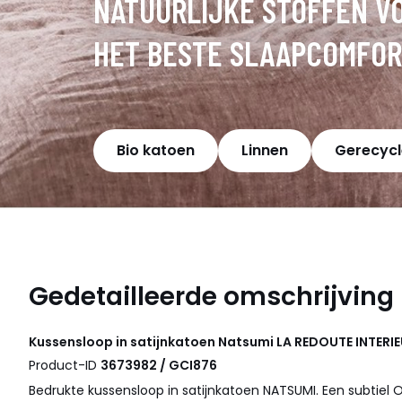
NATUURLIJKE STOFFEN V
HET BESTE SLAAPCOMFOR
Bio katoen
Linnen
Gerecycl
Gedetailleerde omschrijving
Kussensloop in satijnkatoen Natsumi
LA REDOUTE INTERI
Product-ID
3673982 / GCI876
Bedrukte kussensloop in satijnkatoen NATSUMI. Een subtiel 