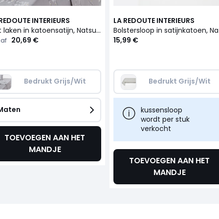
 REDOUTE INTERIEURS
LA REDOUTE INTERIEURS
Plat laken in katoensatijn, Natsumi
20,69 €
15,99 €
af
Bedrukt Grijs/Wit
Bedrukt Grijs/Wit
Maten
kussensloop
wordt per stuk
verkocht
TOEVOEGEN AAN HET
MANDJE
TOEVOEGEN AAN HET
MANDJE