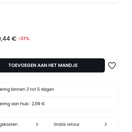
l
9,44 €
-37%
TOEVOEGEN AAN HET MANDJE
t.
ering binnen 3 tot 5 dagen
ering aan huis :
2,99 €
ngskosten
Gratis retour