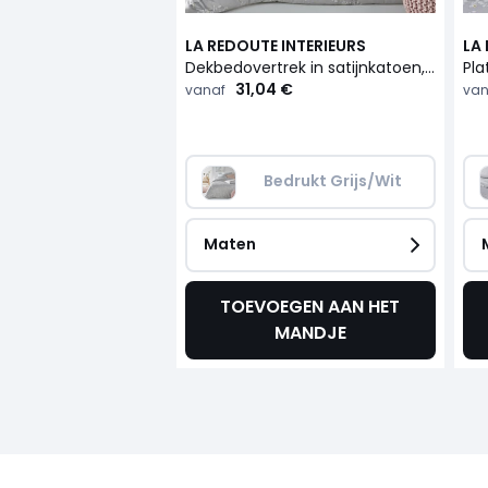
LA REDOUTE INTERIEURS
LA
Dekbedovertrek in satijnkatoen, Natsumi
31,04 €
vanaf
van
Bedrukt Grijs/Wit
Maten
TOEVOEGEN AAN HET
MANDJE