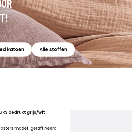
OOR
T!
ed katoen
Alle stoffen
EURS
bedrukt grijs/wit
Oosters motief, geraffineerd