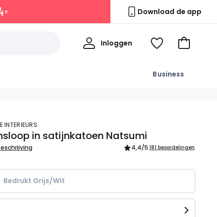
4
Download de app
M
Mijn
Inloggen
Kijk
Naar
profiel
mijn
het
wishlist
winkelma
Business
E INTERIEURS
sloop in satijnkatoen Natsumi
beschrijving
4,4
/5
181 beoordelingen
Bedrukt Grijs/Wit
n