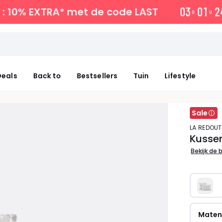
0
3
0
1
2
: 10% EXTRA*
met de code LAST
D
U
eals
Back to
Bestsellers
Tuin
Lifestyle
Sale
LA REDOUT
Kussen
Bekijk de 
Mate