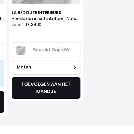
LA REDOUTE INTERIEURS
Bolstersloop in satijnkatoen, Natsumi
Hoeslaken in satijnkatoen, Natsumi
17,24 €
vanaf
Bedrukt Grijs/Wit
Maten
TOEVOEGEN AAN HET
MANDJE