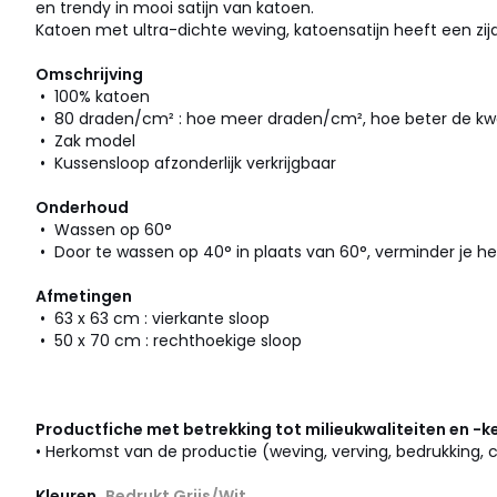
en trendy in mooi satijn van katoen.
Katoen met ultra-dichte weving, katoensatijn heeft een zi
Omschrijving
• 100% katoen
• 80 draden/cm² : hoe meer draden/cm², hoe beter de kwa
• Zak model
• Kussensloop afzonderlijk verkrijgbaar
Onderhoud
• Wassen op 60°
• Door te wassen op 40° in plaats van 60°, verminder je he
Afmetingen
• 63 x 63 cm : vierkante sloop
• 50 x 70 cm : rechthoekige sloop
Productfiche met betrekking tot milieukwaliteiten en -
• Herkomst van de productie (weving, verving, bedrukking, c
Kleuren
Bedrukt Grijs/Wit