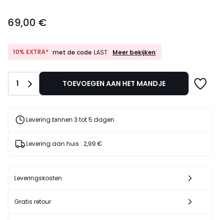
69,00
69,00 €
€.
10%
10% EXTRA*
Meer bekijken
met de code
LAST
EXTRA*
met
de
Aantal
1
TOEVOEGEN AAN HET MANDJE
code
LAST
Levering binnen 3 tot 5 dagen
Levering aan huis :
2,99 €
Leveringskosten
Gratis retour