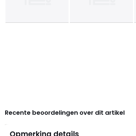
Recente beoordelingen over dit artikel
4,8
Opmerking details