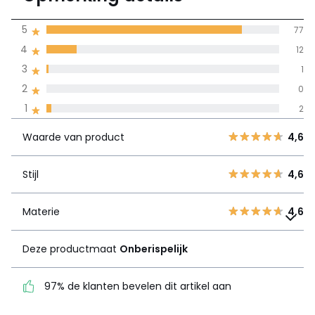
(92)
gemiddelde bereikt
5
77
door alle landen
4
12
3
1
100% gecertificeerde beoordelingen,
La Redoute zet zich in
2
0
Waarde van
5
77
4,6
1
2
product
4
12
Waarde van product
4,6
3
1
Stijl
4,6
2
0
Stijl
4,6
1
2
Materie
4,6
Materie
Deze productmaat
4,6
Onberispelijk
Deze productmaat
Onberispelijk
97% de klanten bevelen
dit artikel aan
97% de klanten bevelen dit artikel aan