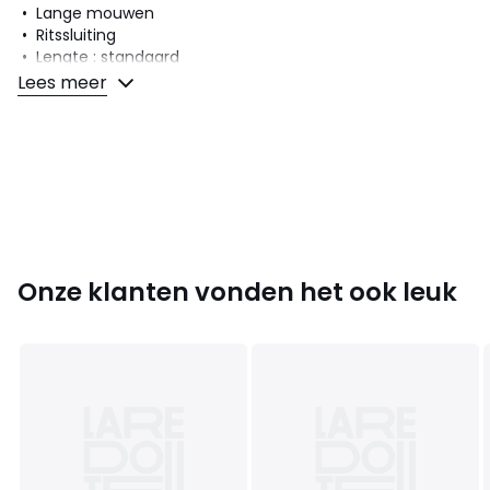
• Lange mouwen
• Ritssluiting
• Lengte : standaard
Lees meer
Samenstelling en onderhoud
• 100% katoen
• Onderhoud : zie etiket
Kleuren
Marineblauw, Grijs, Beige
Maten
XS, S, M, L, XL, XXL
Onze klanten vonden het ook leuk