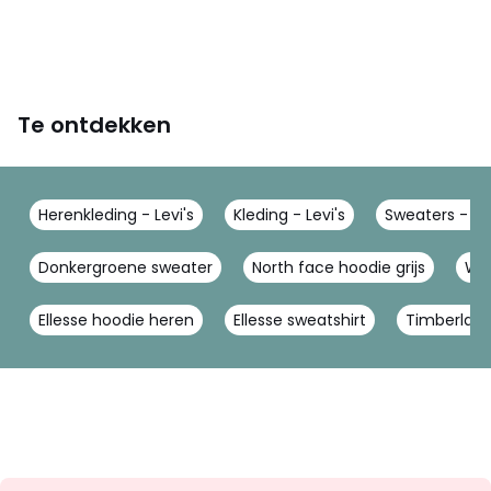
Te ontdekken
Herenkleding - Levi's
Kleding - Levi's
Sweaters - Lev
Donkergroene sweater
North face hoodie grijs
Wit
Ellesse hoodie heren
Ellesse sweatshirt
Timberland