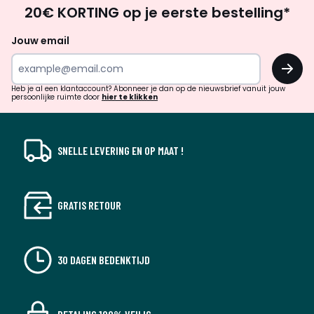
Op
20€ KORTING op je eerste bestelling*
zoek
naar
Jouw email
inspiratie
OK
en
!
verrassingen?
Heb je al een klantaccount? Abonneer je dan op de nieuwsbrief vanuit jouw
persoonlijke ruimte door
hier te klikken
SNELLE LEVERING EN OP MAAT !
GRATIS RETOUR
30 DAGEN BEDENKTIJD