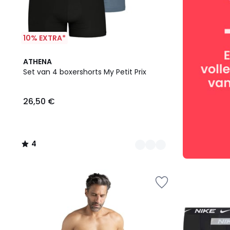
10% EXTRA*
3
4
ATHENA
Kleuren
/
Set van 4 boxershorts My Petit Prix
5
26,50 €
4
/
5