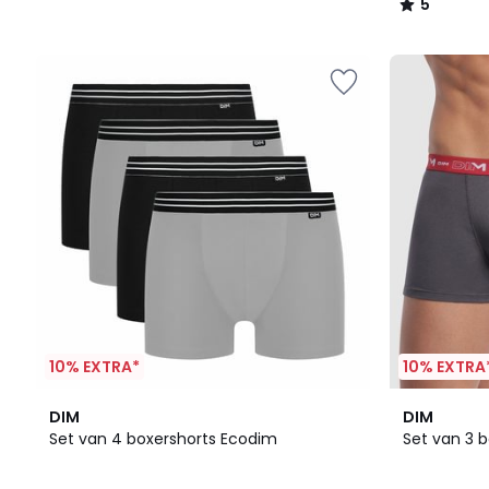
5
/
5
10% EXTRA*
10% EXTRA
4,2
8
4,5
DIM
DIM
/ 5
Kleuren
/ 5
Set van 4 boxershorts Ecodim
Set van 3 