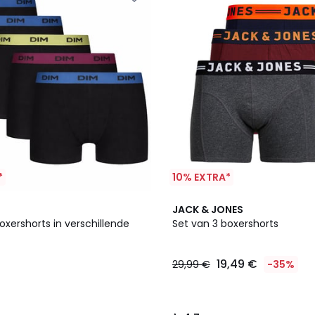
*
10% EXTRA*
4,7
JACK & JONES
/ 5
oxershorts in verschillende
Set van 3 boxershorts
19,49 €
29,99 €
-35%