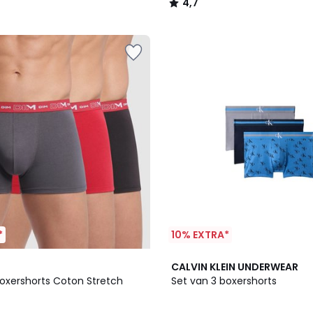
4,7
/
5
*
10% EXTRA*
CALVIN KLEIN UNDERWEAR
boxershorts Coton Stretch
Set van 3 boxershorts