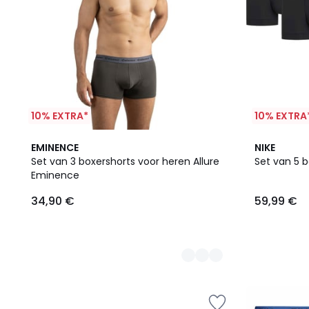
10% EXTRA*
10% EXTRA
2
2
EMINENCE
NIKE
Kleuren
Kleuren
Set van 3 boxershorts voor heren Allure
Set van 5 b
Eminence
34,90 €
59,99 €