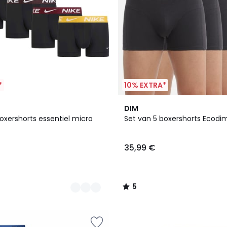
*
10% EXTRA*
5
DIM
/
oxershorts essentiel micro
Set van 5 boxershorts Ecodi
5
35,99 €
5
/
5