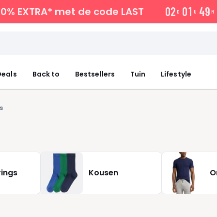
0
2
0
1
4
9
10% EXTRA*
met de code LAST
D
U
M
eals
Back to
Bestsellers
Tuin
Lifestyle
s
rings
Kousen
O