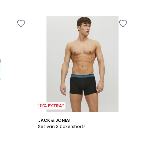
10% EXTRA*
4,4
JACK & JONES
/ 5
Set van 3 boxershorts