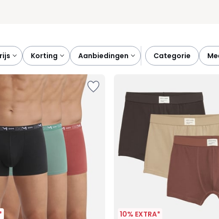
prijs
korting
aanbiedingen
categorie
m
*
10% EXTRA*