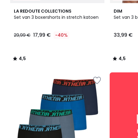
4,5
2
4,5
LA REDOUTE COLLECTIONS
DIM
/ 5
Kleuren
/ 5
Set van 3 boxershorts in stretch katoen
Set van 3 
17,99
17,99 €
33,99 €
29,99 €
-40%
€
In
plaats
van
4,5
4,5
29,99
/
/
€
5
5
40%
SALE
korting
:
toegepast.
10%
EXTRA
vanaf
2
artikelen*