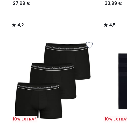
27,99 €
33,99 €
4,2
4,5
/
/
5
5
10% EXTRA*
10% EXTRA