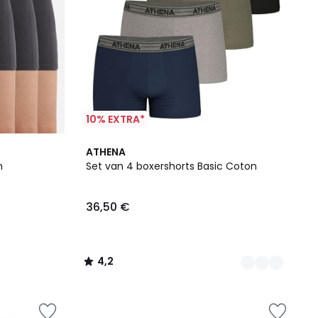
10% EXTRA*
4
4,2
ATHENA
Kleuren
/ 5
m
Set van 4 boxershorts Basic Coton
36,50 €
4,2
/
5