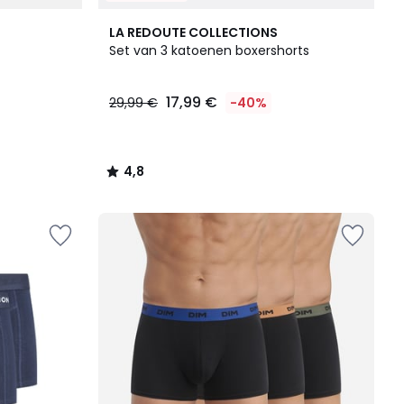
4,8
LA REDOUTE COLLECTIONS
/ 5
Set van 3 katoenen boxershorts
17,99 €
29,99 €
-40%
4,8
/
5