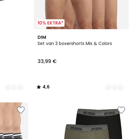
10% EXTRA*
2
4,6
DIM
Kleuren
/ 5
Set van 3 boxershorts Mix & Colors
33,99 €
4,6
/
5