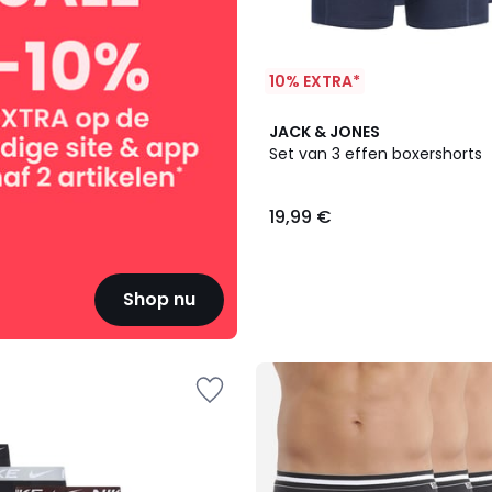
10% EXTRA*
3
JACK & JONES
Kleuren
Set van 3 effen boxershorts
19,99 €
Shop nu