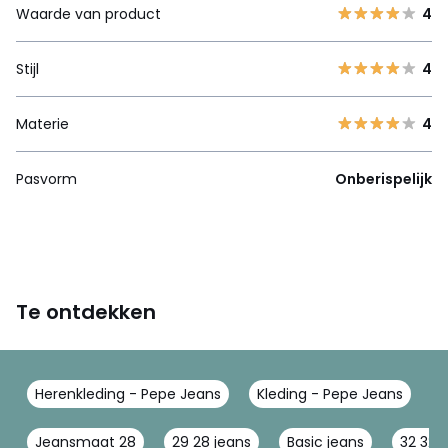
Waarde van product
4
Stijl
4
Materie
4
Pasvorm
Onberispelijk
Te ontdekken
Herenkleding - Pepe Jeans
Kleding - Pepe Jeans
J
Jeansmaat 28
29 28 jeans
Basic jeans
32 32 