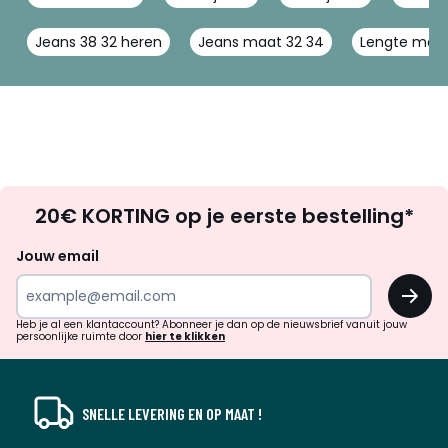
Jeans 38 32 heren
Jeans maat 32 34
Lengte maa
Op
20€ KORTING op je eerste bestelling*
zoek
naar
Jouw email
inspiratie
OK
en
!
verrassingen?
Heb je al een klantaccount? Abonneer je dan op de nieuwsbrief vanuit jouw
persoonlijke ruimte door
hier te klikken
SNELLE LEVERING EN OP MAAT !