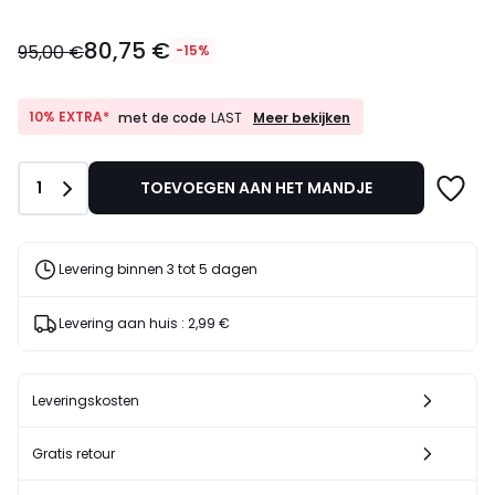
80,75
80,75 €
€
95,00 €
-15%
In
plaats
van
10%
10% EXTRA*
Meer bekijken
met de code
LAST
EXTRA*
95,00
met
€
de
15%
Aantal
1
TOEVOEGEN AAN HET MANDJE
code
korting
LAST
toegepast.
Levering binnen 3 tot 5 dagen
Levering aan huis :
2,99 €
Leveringskosten
Gratis retour