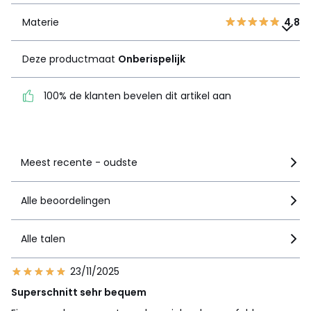
Materie
Deze productmaat
4,8
Onberispelijk
Deze productmaat
Onberispelijk
100% de klanten bevelen
dit artikel aan
100% de klanten bevelen dit artikel aan
Zie details van de nota
Meest recente - oudste
Alle beoordelingen
Alle talen
23/11/2025
Superschnitt sehr bequem