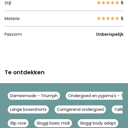
Stijl
5
Materie
5
Pasvorm
Onberispelijk
Te ontdekken
Damesmode - Triumph
Ondergoed en pyjama's - Tr
Lange boxershorts
Corrigerend ondergoed
Tailles
Slip roze
Sloggi basic midi
Sloggi body adapt