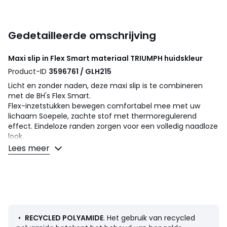
Gedetailleerde omschrijving
Maxi slip in Flex Smart materiaal
TRIUMPH
huidskleur
Product-ID
3596761 / GLH215
Licht en zonder naden, deze maxi slip is te combineren
met de BH's Flex Smart.
Flex-inzetstukken bewegen comfortabel mee met uw
lichaam Soepele, zachte stof met thermoregulerend
effect. Eindeloze randen zorgen voor een volledig naadloze
look.
Lees meer
Details
• Slip
Samenstelling en onderhoud
• 69% polyamide, 31% elasthan
• Ten minste 50% gerecycled polyamide
• Onderhoud : zie etiket
•
RECYCLED POLYAMIDE
. Het gebruik van recycled