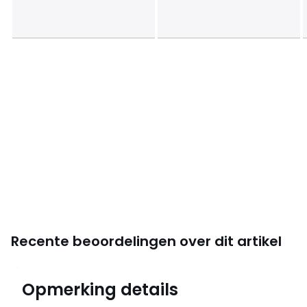
Recente beoordelingen over dit artikel
4,7
Opmerking details
(9)