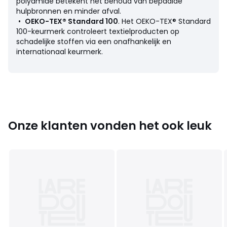
polyamide betekent het behoud van bepaalde
hulpbronnen en minder afval.
•
OEKO-TEX® Standard 100
. Het OEKO-TEX® Standard
Productfiche met betrekking tot milieukwaliteiten en -
100-keurmerk controleert textielproducten op
kenmerken
schadelijke stoffen via een onafhankelijk en
• Herkomst van de productie (weving, verving, bedrukking):
internationaal keurmerk.
China, Turkije, Frankrijk, Thailand
• Confectie: Marokko, Vietnam
• Bij het wassen komen er microplastics in het milieu
terecht.
: 19/11/2025
Kleuren
Huidskleur, Zwart
Onze klanten vonden het ook leuk
Maten
XS, S, M, L, XL, XXL