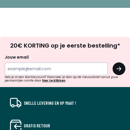
Op
20€ KORTING op je eerste bestelling*
zoek
naar
Jouw email
inspiratie
OK
en
!
verrassingen?
Heb je al een klantaccount? Abonneer je dan op de nieuwsbrief vanuit jouw
persoonlijke ruimte door
hier te klikken
SNELLE LEVERING EN OP MAAT !
GRATIS RETOUR