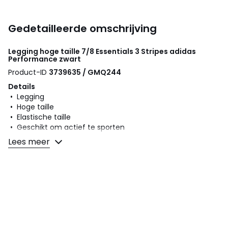
Gedetailleerde omschrijving
Legging hoge taille 7/8 Essentials 3 Stripes
adidas
Performance
zwart
Product-ID
3739635 / GMQ244
Details
• Legging
• Hoge taille
• Elastische taille
• Geschikt om actief te sporten
Lees meer
Samenstelling en onderhoud
• 85% polyester, 15% elasthan
• Onderhoud : zie etiket
Kleuren
Zwart
Maten
XS