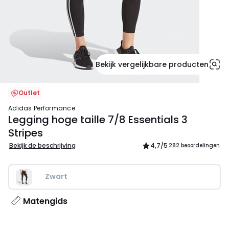
Bekijk vergelijkbare producten
Outlet
adidas Performance
Legging hoge taille 7/8 Essentials 3
Stripes
Bekijk de beschrijving
4,7
/5
282 beoordelingen
Zwart
Matengids
35,00