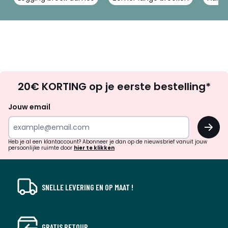
Op
20€ KORTING op je eerste bestelling*
zoek
naar
Jouw email
inspiratie
OK
en
!
verrassingen?
Heb je al een klantaccount? Abonneer je dan op de nieuwsbrief vanuit jouw
persoonlijke ruimte door
hier te klikken
SNELLE LEVERING EN OP MAAT !
GRATIS RETOUR