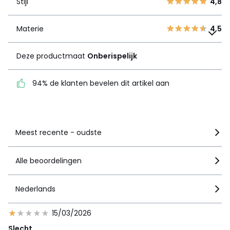
Stijl
4,8
1
6
Materie
4,5
Materie
Deze productmaat
4,5
Onberispelijk
Deze productmaat
Onberispelijk
94% de klanten bevelen
dit artikel aan
94% de klanten bevelen dit artikel aan
Zie details van de nota
Meest recente - oudste
Alle beoordelingen
Nederlands
15/03/2026
Slecht