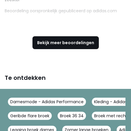
Beoordeling oorspronkelijk gepubliceerd op adidas.com
Bekijk meer beoordelingen
Te ontdekken
Damesmode - Adidas Performance
Kleding - Adidas
Geribde flare broek
Broek 36 34
Broek met rechte t
Legging broek dames
Zomer lange broeken
Adidas