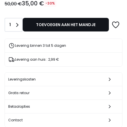
35,00 €
€
50,00 €
-30%
In
plaats
van
Aantal
1
TOEVOEGEN AAN HET MANDJE
50,00
€
30%
korting
Levering binnen 3 tot 5 dagen
toegepast.
Levering aan huis :
2,99 €
Leveringskosten
Gratis retour
Betaalopties
Contact