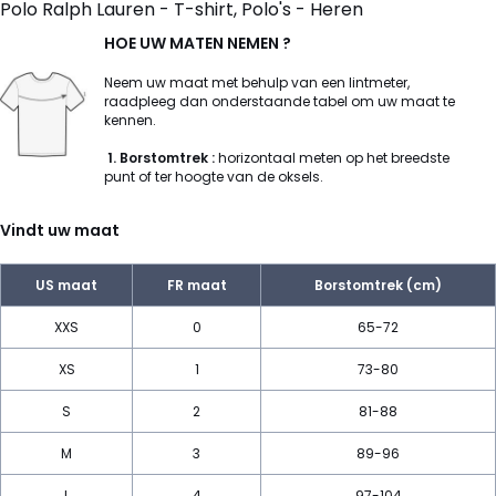
Polo Ralph Lauren - T-shirt, Polo's - Heren
HOE UW MATEN NEMEN ?
Neem uw maat met behulp van een lintmeter,
raadpleeg dan onderstaande tabel om uw maat te
kennen.
1
. Borstomtrek :
horizontaal meten op het breedste
punt of ter hoogte van de oksels.
Vindt uw maat
US maat
FR maat
Borstomtrek (cm)
XXS
0
65-72
XS
1
73-80
S
2
81-88
M
3
89-96
L
4
97-104