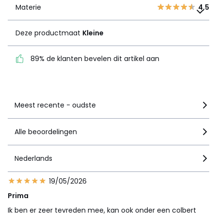
Materie
Deze productmaat
4,5
Kleine
Deze productmaat
Kleine
89% de klanten bevelen
dit artikel aan
89% de klanten bevelen dit artikel aan
Zie details van de nota
Meest recente - oudste
Alle beoordelingen
Nederlands
19/05/2026
Prima
Ik ben er zeer tevreden mee, kan ook onder een colbert