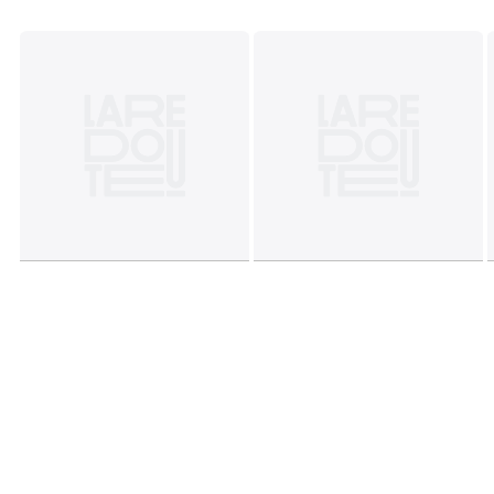
• Maat M : lichaamslengte voor 67,3 cm, lichaamslengte
achter 69,8 cm, schouders 44,4 cm en borst 48,3 cm.
Samenstelling en onderhoud
• 100% katoen
• Machinewas op 30° delicaat programma
Kleuren
Violet, Blauw, Lichtblauw, Roze, Koningsblauw
Maten
XS, S, M, L, XL, XXL