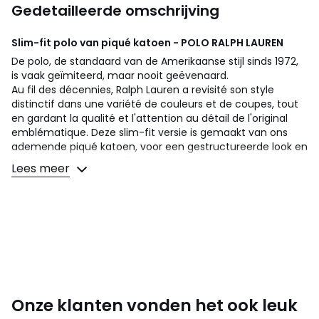
Gedetailleerde omschrijving
Slim-fit polo van piqué katoen - POLO RALPH LAUREN
De polo, de standaard van de Amerikaanse stijl sinds 1972,
is vaak geïmiteerd, maar nooit geëvenaard.
Au fil des décennies, Ralph Lauren a revisité son style
distinctif dans une variété de couleurs et de coupes, tout
en gardant la qualité et l'attention au détail de l'original
emblématique. Deze slim-fit versie is gemaakt van ons
ademende piqué katoen, voor een gestructureerde look en
een zacht gevoel.Getailleerd model: ons silhouet dat het
Lees meer
dichtst bij het lichaam ligt. De mouw omsluit de biceps.
Aansluitend in de taille en op de borst.
Details
• Korte mouwen met geribde boorden.
• Getailleerd model
• Klassieke kraag, geribd poloshirt.
• Twee-knoopsluiting.
Onze klanten vonden het ook leuk
• Iets langer rugpand.
• Pony geborduurd op linkerborst.