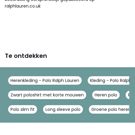
ralphlauren.co.uk
Te ontdekken
Herenkleding - Polo Ralph Lauren
Kleding - Polo Ralph 
Zwart poloshirt met korte mouwen
Heren polo
Pol
Polo slim fit
Long sleeve polo
Groene polo heren