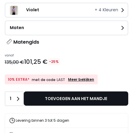
Violet
+
4
Kleuren
Maten
Matengids
vanaf
101,25 €
135,00 €
-25%
10%
10% EXTRA*
Meer bekijken
met de code
LAST
EXTRA*
met
de
Aantal
1
TOEVOEGEN AAN HET MANDJE
code
LAST
Levering binnen 3 tot 5 dagen