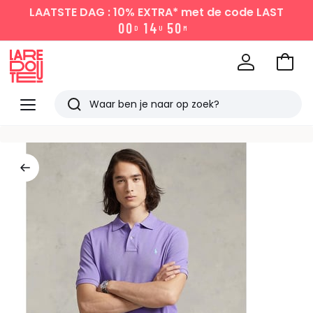
LAATSTE DAG : 10% EXTRA*
met de code LAST
0
0
1
4
5
0
D
U
M
Naar
het
La
winke
Redoute
Menu
Zoeken
Laatst
bekeken