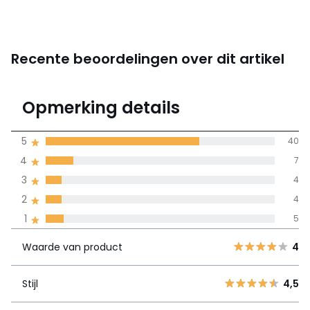
Recente beoordelingen over dit artikel
4,2
Opmerking details
(60)
gemiddelde bereikt
5
40
door alle landen
4
7
3
4
100% gecertificeerde beoordelingen,
La Redoute zet zich in
2
4
Waarde van
5
40
4
1
5
product
4
7
Waarde van product
4
3
4
Stijl
4,5
2
4
Stijl
4,5
1
5
Materie
4,5