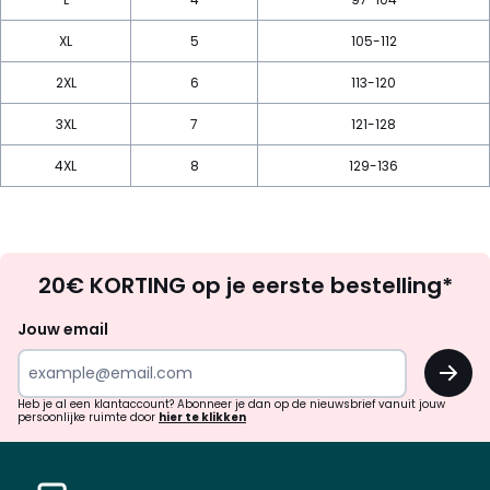
XL
5
105-112
2XL
6
113-120
3XL
7
121-128
4XL
8
129-136
Op
20€ KORTING op je eerste bestelling*
zoek
naar
Jouw email
inspiratie
OK
en
!
verrassingen?
Heb je al een klantaccount? Abonneer je dan op de nieuwsbrief vanuit jouw
persoonlijke ruimte door
hier te klikken