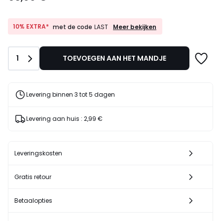
10%
10% EXTRA*
Meer bekijken
met de code
LAST
EXTRA*
met
de
Aantal
1
TOEVOEGEN AAN HET MANDJE
code
LAST
Levering binnen 3 tot 5 dagen
Levering aan huis :
2,99 €
Leveringskosten
Gratis retour
Betaalopties