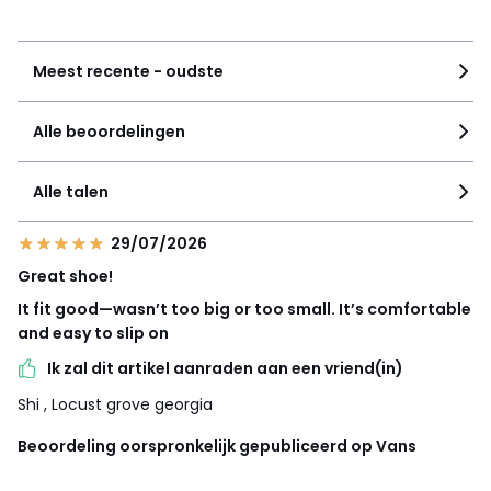
Zie details van de nota
Meest recente - oudste
Alle beoordelingen
Alle talen
29/07/2026
Great shoe!
It fit good—wasn’t too big or too small. It’s comfortable
and easy to slip on
Ik zal dit artikel aanraden aan een vriend(in)
Shi
, Locust grove georgia
Beoordeling oorspronkelijk gepubliceerd op Vans