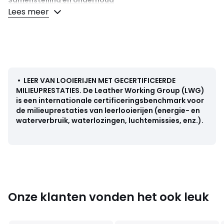
Samenstelling en onderhoud
• Bovenzijde/Schacht : 100% leer
Lees meer
• Voering : 100% textiel
• Binnenzool : 100% textiel
• Loopzool : 100% rubber
Kleuren
Zwart/Wit, Roze, Zwart
•
LEER VAN LOOIERIJEN MET GECERTIFICEERDE
Maten
36, 37, 38, 39, 40, 41, 42, 43, 44, 45
MILIEUPRESTATIES
.
De Leather Working Group (LWG)
is een internationale certificeringsbenchmark voor
de milieuprestaties van leerlooierijen (energie- en
waterverbruik, waterlozingen, luchtemissies, enz.).
Onze klanten vonden het ook leuk