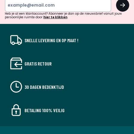
OK
en
!
verrassingen?
Heb je al een klantaccount? Abonneer je dan op de nieuwsbrief vanuit jouw
persoonlijke ruimte door
hier te klikken
SNELLE LEVERING EN OP MAAT !
GRATIS RETOUR
30 DAGEN BEDENKTIJD
BETALING 100% VEILIG