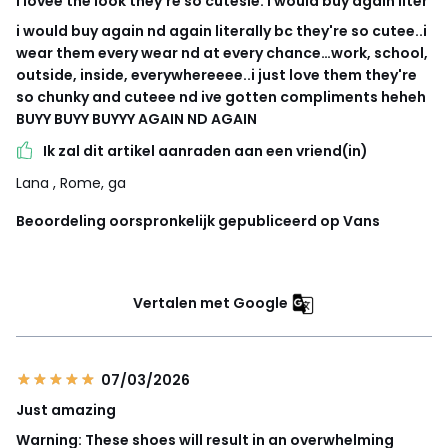
I lovee the look they're so cutesie. i would buy again liter
i would buy again nd again literally bc they're so cutee..i
wear them every wear nd at every chance…work, school,
outside, inside, everywhereeee..i just love them they're
so chunky and cuteee nd ive gotten compliments heheh
BUYY BUYY BUYYY AGAIN ND AGAIN
Ik zal dit artikel aanraden aan een vriend(in)
Lana
, Rome, ga
Beoordeling oorspronkelijk gepubliceerd op Vans
Vertalen met Google
07/03/2026
Just amazing
Warning: These shoes will result in an overwhelming