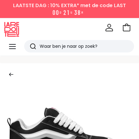
LAATSTE DAG : 10% EXTRA*
met de code LAST
0
0
2
1
3
8
D
U
M
Naar
het
La
winke
Redoute
Menu
Zoeken
Laatst
bekeken