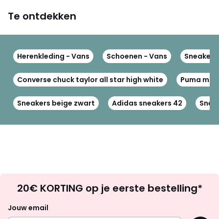
Te ontdekken
Herenkleding - Vans
Schoenen - Vans
Sneakers
Converse chuck taylor all star high white
Puma maa
Sneakers beige zwart
Adidas sneakers 42
Snea
Op
20€ KORTING op je eerste bestelling*
zoek
naar
Jouw email
inspiratie