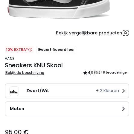
Bekijk vergelijkbare producten
10% EXTRA*
Gecertificeerd leer
VANS
Sneakers KNU Skool
Bekijk de beschrijving
4,5
/5
248 beoordelingen
Zwart/Wit
+
2
Kleuren
Maten
95,00
95,00 €
€.