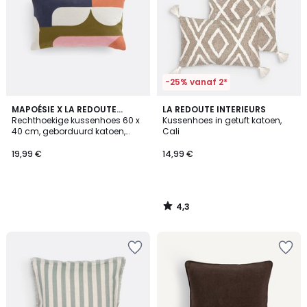
-25% vanaf 2*
4,3
MAPOÉSIE X LA REDOUTE
LA REDOUTE INTERIEURS
/ 5
INTÉRIEURS
Rechthoekige kussenhoes 60 x
Kussenhoes in getuft katoen,
40 cm, geborduurd katoen,
Cali
WONDER
19,99 €
14,99 €
4,3
/
5