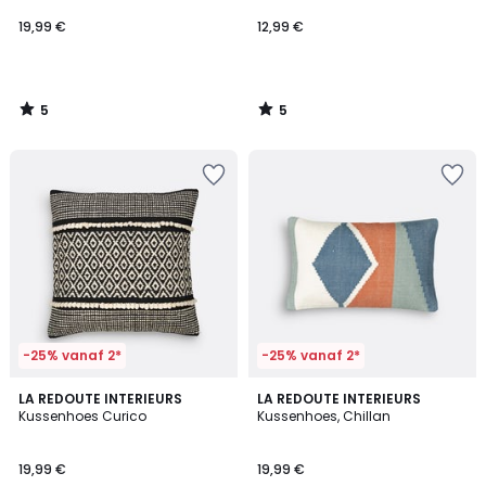
19,99 €
12,99 €
5
5
/
/
5
5
-25% vanaf 2*
-25% vanaf 2*
4,6
4,1
LA REDOUTE INTERIEURS
LA REDOUTE INTERIEURS
/ 5
/ 5
Kussenhoes Curico
Kussenhoes, Chillan
19,99 €
19,99 €