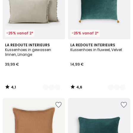
-25% vanaf 2*
-25% vanaf 2*
4,1
4,6
5
LA REDOUTE INTERIEURS
10
LA REDOUTE INTERIEURS
/ 5
/ 5
Kussenhoes in gewassen
Kussenhoes in fluweel, Velvet
Kleuren
Kleuren
linnen, Linange
39,99 €
14,99 €
4,1
4,6
/
/
5
5