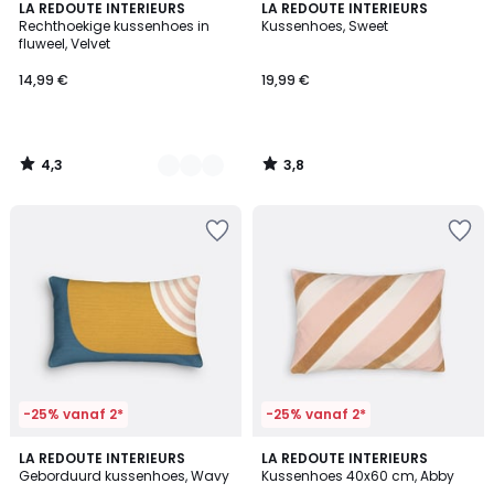
4,3
3,8
6
LA REDOUTE INTERIEURS
LA REDOUTE INTERIEURS
/ 5
/ 5
Rechthoekige kussenhoes in
Kussenhoes, Sweet
Kleuren
fluweel, Velvet
14,99 €
19,99 €
4,3
3,8
/
/
5
5
-25% vanaf 2*
-25% vanaf 2*
4,3
LA REDOUTE INTERIEURS
LA REDOUTE INTERIEURS
/ 5
Geborduurd kussenhoes, Wavy
Kussenhoes 40x60 cm, Abby