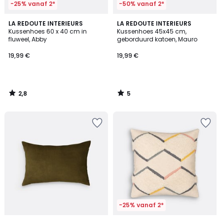
-25% vanaf 2*
-50% vanaf 2*
2,8
5
LA REDOUTE INTERIEURS
LA REDOUTE INTERIEURS
/ 5
/
Kussenhoes 60 x 40 cm in
Kussenhoes 45x45 cm,
5
fluweel, Abby
geborduurd katoen, Mauro
19,99 €
19,99 €
2,8
5
/
/
5
5
-25% vanaf 2*