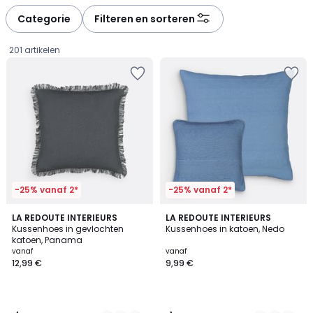
défiler
défiler
à
à
Categorie
Filteren en sorteren
gauche
droite
201 artikelen
-25% vanaf 2*
-25% vanaf 2*
4,6
4,3
8
LA REDOUTE INTERIEURS
12
LA REDOUTE INTERIEURS
/ 5
/ 5
Kussenhoes in gevlochten
Kussenhoes in katoen, Nedo
Kleuren
Kleuren
katoen, Panama
Prijs
vanaf
vanaf
12,99 €
9,99 €
vanaf
12,99
€.