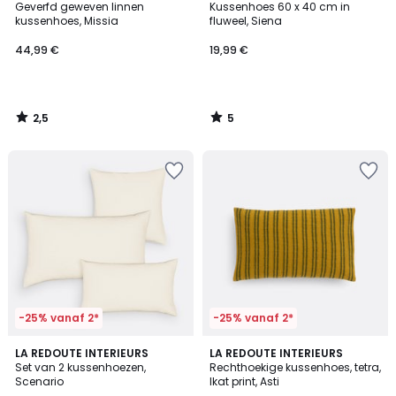
/ 5
/
Geverfd geweven linnen
Kussenhoes 60 x 40 cm in
5
kussenhoes, Missia
fluweel, Siena
44,99 €
19,99 €
2,5
5
/
/
5
5
-25% vanaf 2*
-25% vanaf 2*
4,3
10
LA REDOUTE INTERIEURS
LA REDOUTE INTERIEURS
/ 5
Set van 2 kussenhoezen,
Rechthoekige kussenhoes, tetra,
Kleuren
Scenario
Ikat print, Asti