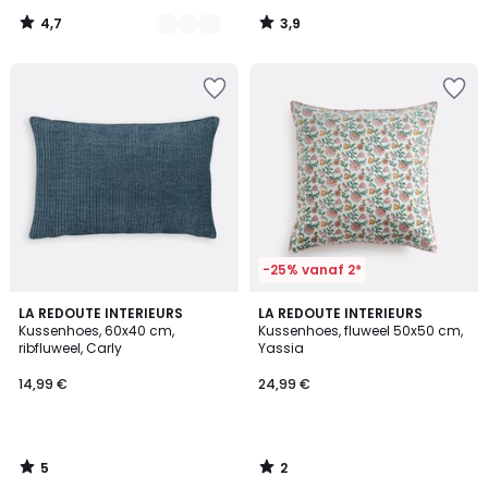
4,7
3,9
/
/
5
5
-25% vanaf 2*
5
2
LA REDOUTE INTERIEURS
LA REDOUTE INTERIEURS
/
/
Kussenhoes, 60x40 cm,
Kussenhoes, fluweel 50x50 cm,
5
5
ribfluweel, Carly
Yassia
14,99 €
24,99 €
5
2
/
/