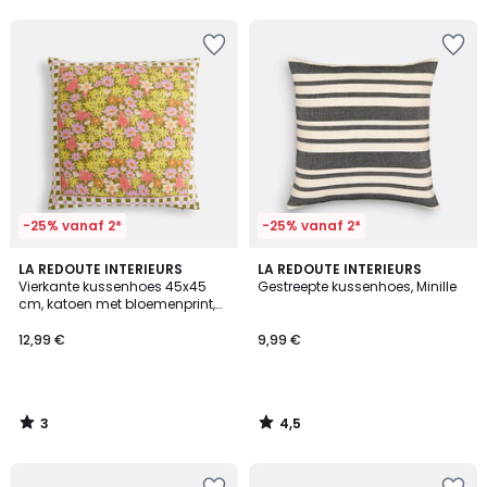
5
5
-25% vanaf 2*
-25% vanaf 2*
3
4,5
LA REDOUTE INTERIEURS
LA REDOUTE INTERIEURS
/
/ 5
Vierkante kussenhoes 45x45
Gestreepte kussenhoes, Minille
5
cm, katoen met bloemenprint,
DELILA
12,99 €
9,99 €
3
4,5
/
/
5
5