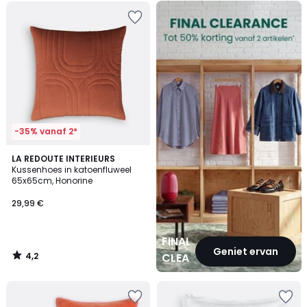
FINAL
CLEARANCE
-35% vanaf 2*
4,2
LA REDOUTE INTERIEURS
/ 5
Kussenhoes in katoenfluweel
65x65cm, Honorine
29,99 €
FINAL
Geniet ervan
4,2
CLEARANCE
/
5