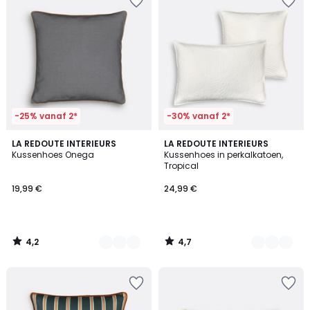
-25% vanaf 2*
-30% vanaf 2*
4,2
4,7
9
LA REDOUTE INTERIEURS
5
LA REDOUTE INTERIEURS
/ 5
/ 5
Kussenhoes Onega
Kussenhoes in perkalkatoen,
Kleuren
Kleuren
Tropical
19,99 €
24,99 €
4,2
4,7
/
/
5
5