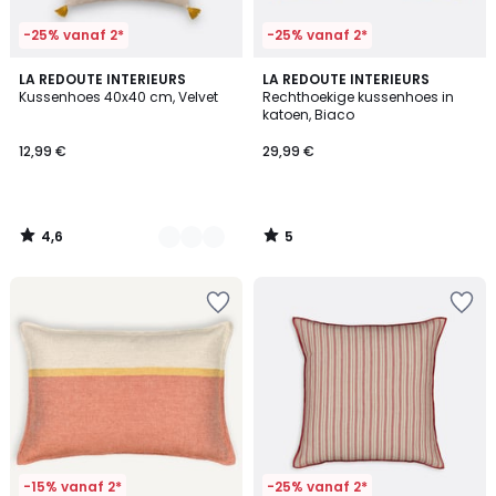
-25% vanaf 2*
-25% vanaf 2*
4,6
5
10
LA REDOUTE INTERIEURS
LA REDOUTE INTERIEURS
/ 5
/
Kussenhoes 40x40 cm, Velvet
Rechthoekige kussenhoes in
Kleuren
5
katoen, Biaco
12,99 €
29,99 €
4,6
5
/
/
5
5
-15% vanaf 2*
-25% vanaf 2*