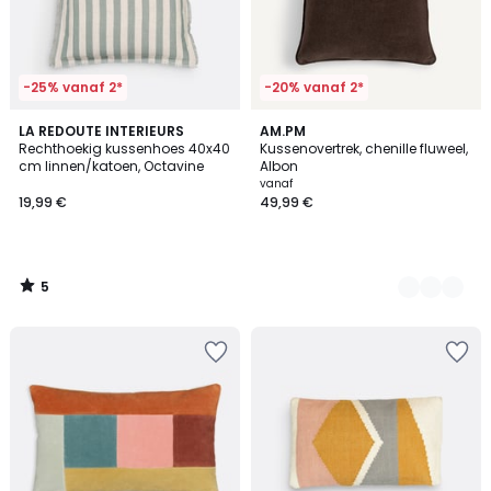
-25% vanaf 2*
-20% vanaf 2*
5
LA REDOUTE INTERIEURS
4
AM.PM
/
Rechthoekig kussenhoes 40x40
Kussenovertrek, chenille fluweel,
Kleuren
5
cm linnen/katoen, Octavine
Albon
vanaf
19,99 €
49,99 €
5
/
5