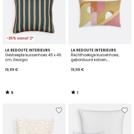
-25% vanaf 2*
5
1
LA REDOUTE INTERIEURS
LA REDOUTE INTERIEURS
/
/
Gestreepte kussenhoes 45 x 45
Rechthoekige kussenhoes,
5
5
cm, Georgio
geborduurd katoen,
geometrisch patroon, DYONIS
19,99 €
19,99 €
5
1
/
/
5
5