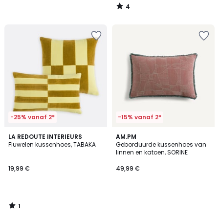
4
/
5
-25% vanaf 2*
-15% vanaf 2*
1
LA REDOUTE INTERIEURS
AM.PM
/
Fluwelen kussenhoes, TABAKA
Geborduurde kussenhoes van
5
linnen en katoen, SORINE
19,99 €
49,99 €
1
/
5