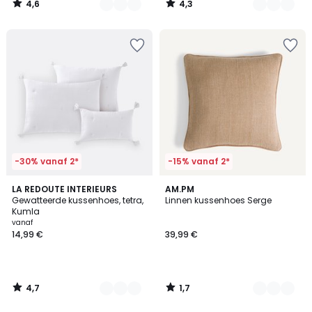
4,6
4,3
/
/
5
5
-30% vanaf 2*
-15% vanaf 2*
4,7
1,7
10
LA REDOUTE INTERIEURS
4
AM.PM
/ 5
/
Gewatteerde kussenhoes, tetra,
Linnen kussenhoes Serge
Kleuren
Kleuren
5
Kumla
vanaf
14,99 €
39,99 €
4,7
1,7
/
/
5
5