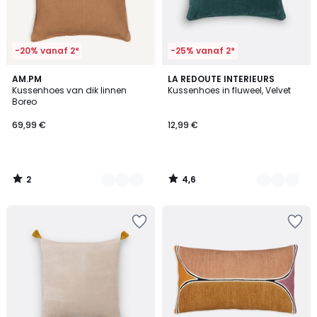
-20% vanaf 2*
-25% vanaf 2*
2
4,6
7
AM.PM
10
LA REDOUTE INTERIEURS
/
/ 5
Kussenhoes van dik linnen
Kussenhoes in fluweel, Velvet
Kleuren
Kleuren
5
Boreo
69,99 €
12,99 €
2
4,6
/
/
5
5