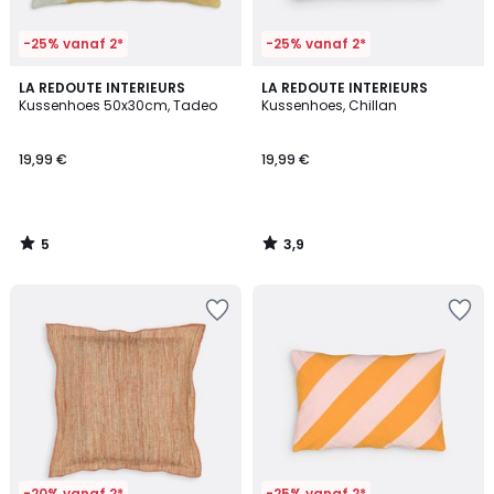
-25% vanaf 2*
-25% vanaf 2*
5
3,9
LA REDOUTE INTERIEURS
LA REDOUTE INTERIEURS
/
/ 5
Kussenhoes 50x30cm, Tadeo
Kussenhoes, Chillan
5
19,99 €
19,99 €
5
3,9
/
/
5
5
-20% vanaf 2*
-25% vanaf 2*