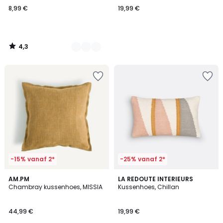
8,99 €
19,99 €
4,3
/
5
-15% vanaf 2*
-25% vanaf 2*
4,2
AM.PM
LA REDOUTE INTERIEURS
/ 5
Chambray kussenhoes, MISSIA
Kussenhoes, Chillan
44,99 €
19,99 €