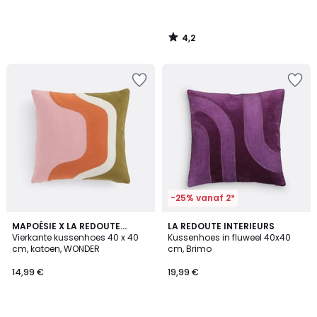
4,2
/
5
-25% vanaf 2*
4
MAPOÉSIE X LA REDOUTE
LA REDOUTE INTERIEURS
/
INTÉRIEURS
Vierkante kussenhoes 40 x 40
Kussenhoes in fluweel 40x40
5
cm, katoen, WONDER
cm, Brimo
14,99 €
19,99 €