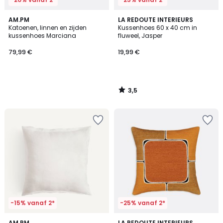
3,5
AM.PM
LA REDOUTE INTERIEURS
/ 5
Katoenen, linnen en zijden
Kussenhoes 60 x 40 cm in
kussenhoes Marciana
fluweel, Jasper
79,99 €
19,99 €
3,5
/
5
-15% vanaf 2*
-25% vanaf 2*
3,8
5
AM.PM
LA REDOUTE INTERIEURS