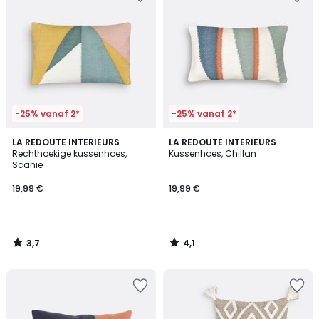
-25% vanaf 2*
-25% vanaf 2*
3,7
4,1
LA REDOUTE INTERIEURS
LA REDOUTE INTERIEURS
/ 5
/ 5
Rechthoekige kussenhoes,
Kussenhoes, Chillan
Scanie
19,99 €
19,99 €
3,7
4,1
/
/
5
5