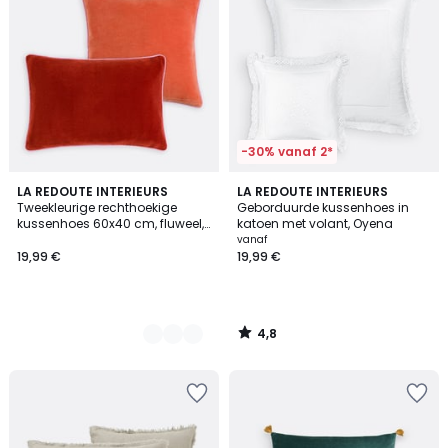
-30% vanaf 2*
4,8
2
LA REDOUTE INTERIEURS
LA REDOUTE INTERIEURS
/ 5
Tweekleurige rechthoekige
Geborduurde kussenhoes in
Kleuren
kussenhoes 60x40 cm, fluweel,
katoen met volant, Oyena
GUSALI
vanaf
19,99 €
19,99 €
4,8
/
5