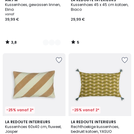
12
/ 5
/
Kussenhoes, gewassen linnen,
Kussenhoes 45 x 45 cm katoen,
Kleuren
5
Elina
Biaco
vanaf
39,99 €
29,99 €
3,8
5
/
/
5
5
-25% vanaf 2*
-25% vanaf 2*
5
5
LA REDOUTE INTERIEURS
LA REDOUTE INTERIEURS
/
/
Kussenhoes 60x40 cm, fluweel,
Rechthoekige kussenhoes,
5
5
Jasper
bedrukt katoen, YASUO