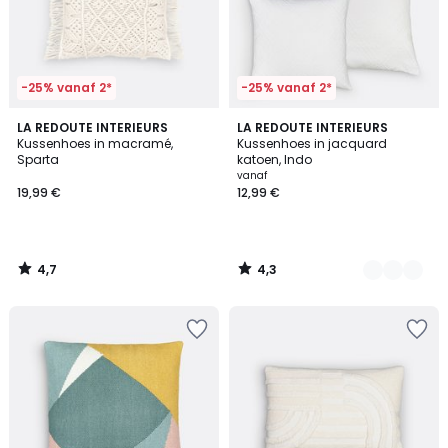
-25% vanaf 2*
-25% vanaf 2*
4,7
4,3
LA REDOUTE INTERIEURS
4
LA REDOUTE INTERIEURS
/ 5
/ 5
Kussenhoes in macramé,
Kussenhoes in jacquard
Kleuren
Sparta
katoen, Indo
vanaf
19,99 €
12,99 €
4,7
4,3
/
/
5
5