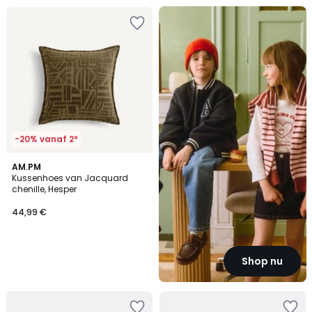
Back
To
...
-20% vanaf 2*
AM.PM
Kussenhoes van Jacquard
chenille, Hesper
44,99 €
Shop nu