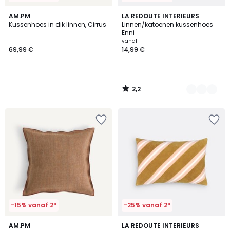
2,2
AM.PM
4
LA REDOUTE INTERIEURS
/ 5
Kussenhoes in dik linnen, Cirrus
Linnen/katoenen kussenhoes
Kleuren
Enni
vanaf
69,99 €
14,99 €
2,2
/
5
-15% vanaf 2*
-25% vanaf 2*
2,5
5
AM.PM
LA REDOUTE INTERIEURS