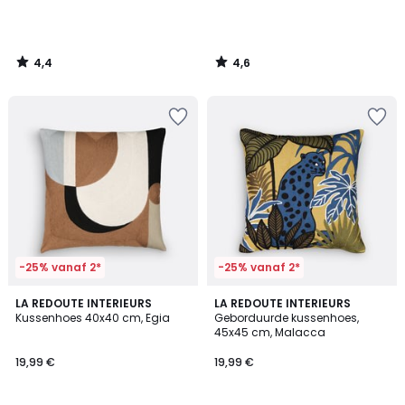
4,4
4,6
/
/
5
5
-25% vanaf 2*
-25% vanaf 2*
4,4
4,8
LA REDOUTE INTERIEURS
LA REDOUTE INTERIEURS
/ 5
/ 5
Kussenhoes 40x40 cm, Egia
Geborduurde kussenhoes,
45x45 cm, Malacca
19,99 €
19,99 €