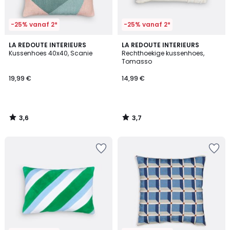
-25% vanaf 2*
-25% vanaf 2*
3,6
3,7
LA REDOUTE INTERIEURS
LA REDOUTE INTERIEURS
/ 5
/ 5
Kussenhoes 40x40, Scanie
Rechthoekige kussenhoes,
Tomasso
19,99 €
14,99 €
3,6
3,7
/
/
5
5