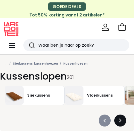
GOEDE DEALS
Tot 50% korting vanaf 2 artikelen*
Naar
het
La
winke
Redoute
Menu
Zoeken
Laatst
...
bekeken
Sierkussens, kussenhoezen
Kussenhoezen
Kussenslopen
201
Sierkussens
Vloerkussens
Précédent
Suivan
-
-