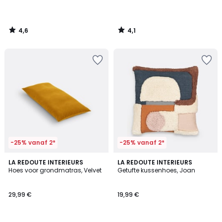
4,6
4,1
/
/
5
5
-25% vanaf 2*
-25% vanaf 2*
4,7
3,9
4
LA REDOUTE INTERIEURS
LA REDOUTE INTERIEURS
/ 5
/ 5
Hoes voor grondmatras, Velvet
Getufte kussenhoes, Joan
Kleuren
29,99 €
19,99 €