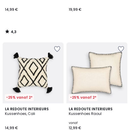
14,99 €
19,99 €
4,3
/
5
-25% vanaf 2*
-25% vanaf 2*
4,4
4,6
LA REDOUTE INTERIEURS
LA REDOUTE INTERIEURS
/ 5
/ 5
Kussenhoes, Cali
Kussenhoes Raoul
vanaf
14,99 €
12,99 €