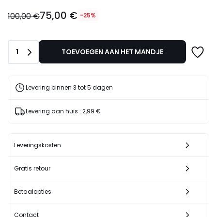
75,00
75,00 €
€
100,00 €
-25%
In
plaats
van
Aantal
1
TOEVOEGEN AAN HET MANDJE
100,00
€
25%
korting
Levering binnen 3 tot 5 dagen
toegepast.
Levering aan huis :
2,99 €
Leveringskosten
Gratis retour
Betaalopties
Contact