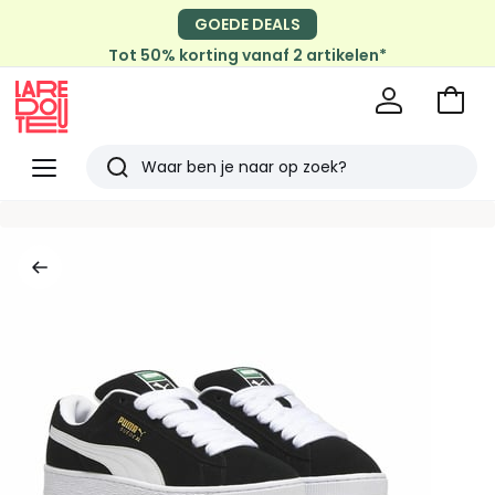
GOEDE DEALS
Tot 50% korting vanaf 2 artikelen*
Naar
het
La
winke
Redoute
Menu
Zoeken
Laatst
bekeken