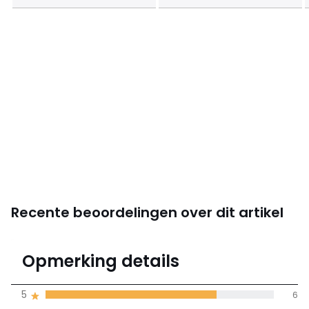
Recente beoordelingen over dit artikel
4,4
Opmerking details
(8)
gemiddelde bereikt
5
6
door alle landen