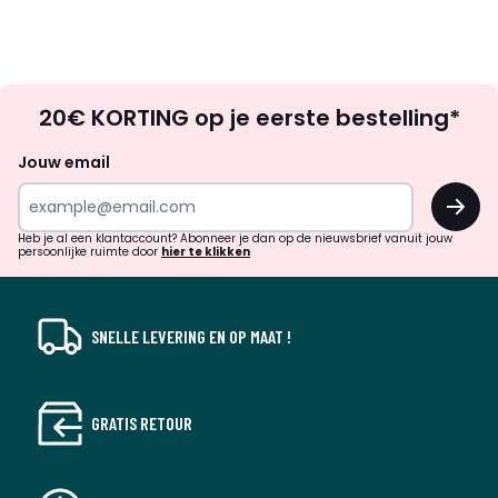
Op
20€ KORTING op je eerste bestelling*
zoek
naar
Jouw email
inspiratie
OK
en
!
verrassingen?
Heb je al een klantaccount? Abonneer je dan op de nieuwsbrief vanuit jouw
persoonlijke ruimte door
hier te klikken
SNELLE LEVERING EN OP MAAT !
GRATIS RETOUR