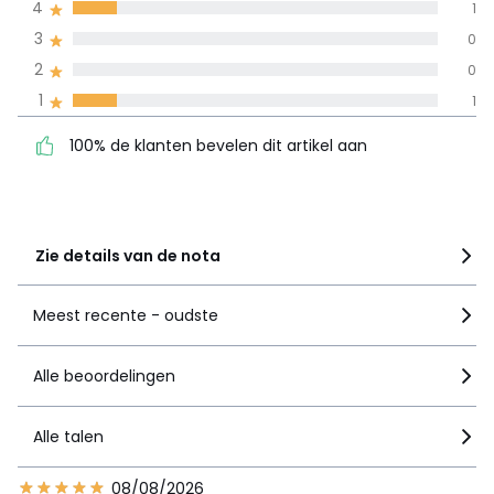
4
1
3
0
100% gecertificeerde beoordelingen,
La Redoute zet zich in
2
0
100% de klanten bevelen
5
6
1
1
dit artikel aan
4
1
100% de klanten bevelen dit artikel aan
3
0
2
0
1
1
Zie details van de nota
Meest recente - oudste
Alle beoordelingen
Alle talen
08/08/2026