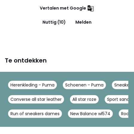
Vertalen met Google
Nuttig (10)
Melden
Te ontdekken
Herenkleding - Puma
Schoenen - Puma
Sneakers
Converse all star leather
All star roze
Sport sandal
Run of sneakers dames
New Balance wl574
Rode 