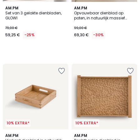
AM.PM
AM.PM
Set van 3 gelakte dienbladen,
Opvouwbaar dienblad op
GLOWI
poten, in natuurlijk massief
eiken, HIBASHI
79,00 €
99,00 €
59,25 €
-25%
69,30 €
-30%
10% EXTRA*
10% EXTRA*
AM.PM
AM.PM