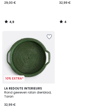
29,00 €
32,99 €
4,9
4
/
/
5
5
10% EXTRA*
4
LA REDOUTE INTERIEURS
/
Rond geweven rotan dienblad,
5
Taran
32,99 €