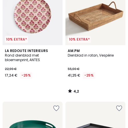
10% EXTRA*
10% EXTRA*
4,2
LA REDOUTE INTERIEURS
AM.PM
/ 5
Rond dienblad met
Dienblad in rotan, Vespérie
bloemenprint, ANTES
22,99 €
55,00 €
17,24 €
-25%
41,25 €
-25%
4,2
/
5