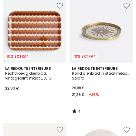
10% EXTRA*
10% EXTRA*
4
LA REDOUTE INTERIEURS
LA REDOUTE INTERIEURS
/
Rechthoekig dienblad,
Rond dienblad in staalmetaal,
5
vintageprint, maat L, LUIGI
Solaro
22,99 €
29,99 €
21,29 €
-29%
4
/
5