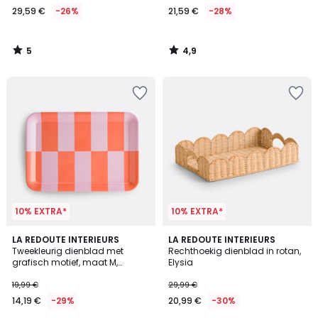
29,59 €
-26%
21,59 €
-28%
In
plaats
van
5
4,9
39,99
/
/
5
5
€
26%
korting
toegepast.
10% EXTRA*
10% EXTRA*
3
3,7
LA REDOUTE INTERIEURS
LA REDOUTE INTERIEURS
/
/ 5
Tweekleurig dienblad met
Rechthoekig dienblad in rotan,
5
grafisch motief, maat M,
Elysia
TABAKA
19,99 €
29,99 €
14,19 €
-29%
20,99 €
-30%