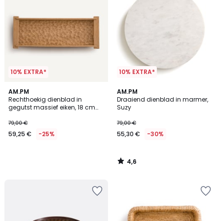
10% EXTRA*
10% EXTRA*
4,6
AM.PM
AM.PM
/ 5
Rechthoekig dienblad in
Draaiend dienblad in marmer,
gegutst massief eiken, 18 cm
Suzy
diep, AZAEL
79,00 €
79,00 €
59,25 €
-25%
55,30 €
-30%
4,6
/
5