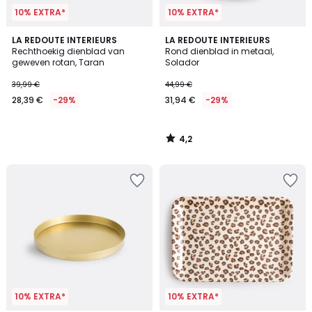
10% EXTRA*
10% EXTRA*
4,2
LA REDOUTE INTERIEURS
LA REDOUTE INTERIEURS
/ 5
Rechthoekig dienblad van
Rond dienblad in metaal,
geweven rotan, Taran
Solador
39,99 €
44,99 €
28,39 €
-29%
31,94 €
-29%
4,2
/
5
10% EXTRA*
10% EXTRA*