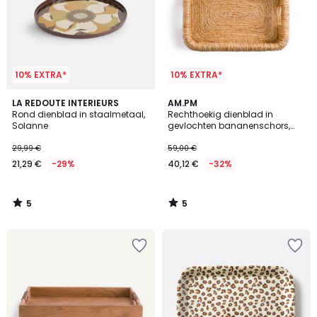
10% EXTRA*
10% EXTRA*
5
5
LA REDOUTE INTERIEURS
AM.PM
/
/
Rond dienblad in staalmetaal,
Rechthoekig dienblad in
5
5
Solanne
gevlochten bananenschors,
Marilo
29,99 €
59,00 €
21,29 €
-29%
40,12 €
-32%
5
5
/
/
5
5