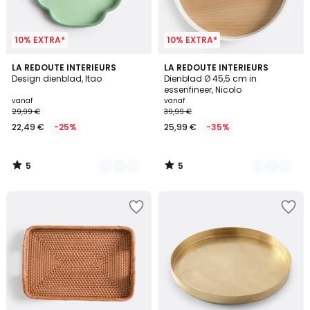
10% EXTRA*
10% EXTRA*
5
5
2
LA REDOUTE INTERIEURS
2
LA REDOUTE INTERIEURS
/
/
Design dienblad, Itao
Dienblad Ø 45,5 cm in
Kleuren
Kleuren
5
5
essenfineer, Nicolo
vanaf
vanaf
29,99 €
39,99 €
22,49 €
-25%
25,99 €
-35%
5
5
/
/
5
5