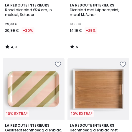
4,9
5
LA REDOUTE INTERIEURS
LA REDOUTE INTERIEURS
/ 5
/
Rond dienblad Ø24 cm, in
Dienblad met luipaardprint,
5
metaal, Solador
maat M, Azhar
29,99 €
19,99 €
20,99 €
-30%
14,19 €
-29%
4,9
5
/
/
5
5
10% EXTRA*
10% EXTRA*
5
1
LA REDOUTE INTERIEURS
LA REDOUTE INTERIEURS
/
/
Gestreept rechthoekig dienblad,
Rechthoekig dienblad met