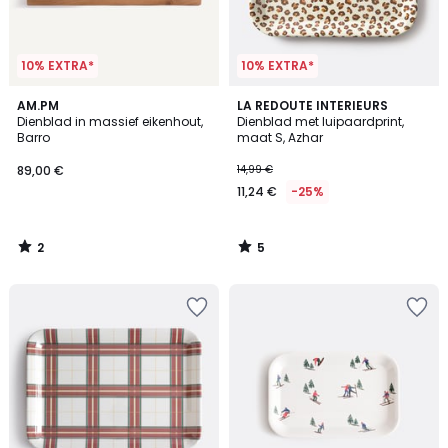
10% EXTRA*
10% EXTRA*
2
5
AM.PM
LA REDOUTE INTERIEURS
/
/
Dienblad in massief eikenhout,
Dienblad met luipaardprint,
5
5
Barro
maat S, Azhar
89,00 €
14,99 €
11,24 €
-25%
2
5
/
/
5
5