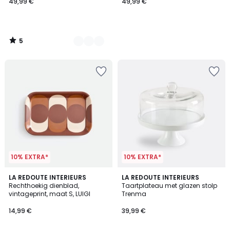
49,99 €
49,99 €
5
/
5
10% EXTRA*
10% EXTRA*
4,1
LA REDOUTE INTERIEURS
LA REDOUTE INTERIEURS
/ 5
Rechthoekig dienblad,
Taartplateau met glazen stolp
vintageprint, maat S, LUIGI
Trenma
14,99 €
39,99 €