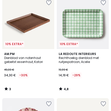
10% EXTRA*
10% EXTRA*
3
4,8
AM.PM
LA REDOUTE INTERIEURS
/
/ 5
Dienblad van notenhout
Rechthoekig dienblad met
5
gebeitst essenhout, Katori
ruitjespatroon, Acelie
49,00 €
19,99 €
34,30 €
-30%
14,19 €
-29%
3
4,8
/
/
5
5