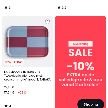
3
3,7
/
/
5
5
SALE
:
10%
EXTRA
vanaf
2
artikelen*
10% EXTRA*
4
LA REDOUTE INTERIEURS
/
Tweekleurig dienblad met
5
grafisch motief, maat L, TABAKA
22,99 €
17,24 €
-25%
Shop nu
4
/