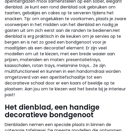
aperitiefglazen mooi samenstellen op een sober, elegant
dienblad. Je kunt een rond dienblad ook gebruiken om
taarten, gebakjes en cakes op te serveren tijdens het
snacken. Tip: om ongelukken te voorkomen, plaats je zware
voorwerpen in het midden van het dienblad en nodig je
gasten uit om zich eerst aan de randen te bedienen.
Het
dienblad is erg praktisch in de keuken om je servies op te
bergen en is net zo goed een bondgenoot voor je
maaltijden als een decoratief element. Er zijn veel
modellen om uit te kiezen, met een brede waaier aan
prijzen, materialen en maten: presentatietrays,
kaasschalen, rotan trays, melamine trays... Ze zijn
multifunctioneel en kunnen in een handomdraai worden
omgetoverd van een aperitiefschaaltje tot een
decoratieve schaal door er een kaars of beeldje op te
plaatsen. Aan jou om te kiezen wat het beste bij je interieur
past!
Het dienblad, een handige
decoratieve bondgenoot
Dienbladen nemen een speciale plaats in binnen de
categorie tafelgerei. De meeste modellen die ontworpen