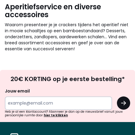
Aperitiefservice en diverse
accessoires
Waarom presenteer je je crackers tijdens het aperitief niet
in mooie schaaltjes op een bamboestandaard? Desserts,
onderzetters, zandlopers, aardewerken schalen... Vind een
breed assortiment accessoires en geef je over aan de
essentie van succesvol serveren!
Op
20€ KORTING op je eerste bestelling*
zoek
naar
Jouw email
inspiratie
OK
en
!
verrassingen?
Heb je al een klantaccount? Abonneer je dan op de nieuwsbrief vanuit jouw
persoonlijke ruimte door
hier te klikken