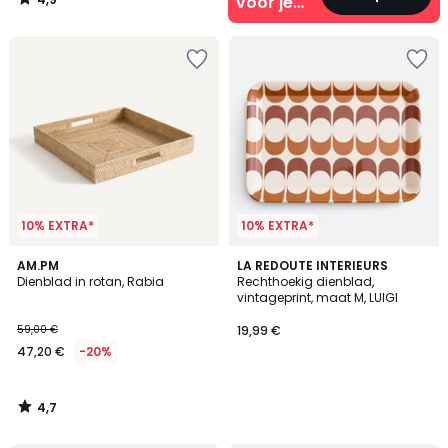
voor je
/
5
interieur
10% EXTRA*
10% EXTRA*
4,7
AM.PM
LA REDOUTE INTERIEURS
/ 5
Dienblad in rotan, Rabia
Rechthoekig dienblad,
vintageprint, maat M, LUIGI
59,00 €
19,99 €
47,20 €
-20%
4,7
/
5