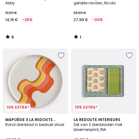
5
5
Abby
gelakte randen, Nicolo
19,99 €
39,99 €
14,19 €
-29%
27,99 €
-30%
5
1
/
/
5
5
10% EXTRA*
10% EXTRA*
5
2
MAPOÉSIE X LA REDOUTE
LA REDOUTE INTERIEURS
/
INTÉRIEURS
Rond dienblad in bedrukt staal
Set van 3 dienbladen met
Kleuren
5
bloemenprint, INA