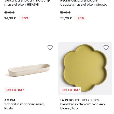
Vierkant dienblad in natuurlijk
Rechthoekig dienblad in
massief eiken, HIBASHI
gegutst massief eiken, diepte
37 cm, AZAEL
49,00 €
119,00 €
34,30 €
-30%
95,20 €
-20%
10% EXTRA*
10% EXTRA*
4,9
4
AM.PM
LA REDOUTE INTERIEURS
/ 5
/
Schaal in mat aardewerk,
Dienblad in de vorm van een
5
Rusty
bloem, Itao