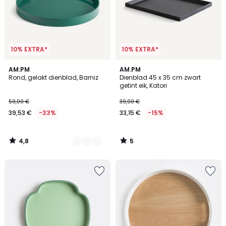
10% EXTRA*
10% EXTRA*
4,8
5
2
AM.PM
AM.PM
/ 5
/
Rond, gelakt dienblad, Barniz
Dienblad 45 x 35 cm zwart
Kleuren
5
getint eik, Katori
59,00 €
39,00 €
39,53 €
-33%
33,15 €
-15%
4,8
5
/
/
5
5