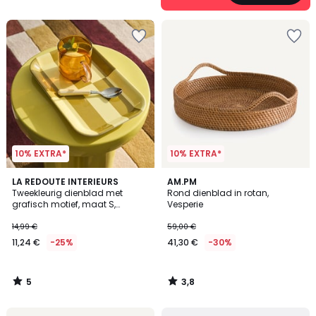
5
10% EXTRA*
10% EXTRA*
5
3,8
LA REDOUTE INTERIEURS
AM.PM
/
/ 5
Tweekleurig dienblad met
Rond dienblad in rotan,
5
grafisch motief, maat S,
Vesperie
TABAKA
14,99 €
59,00 €
11,24 €
-25%
41,30 €
-30%
5
3,8
/
/
5
5