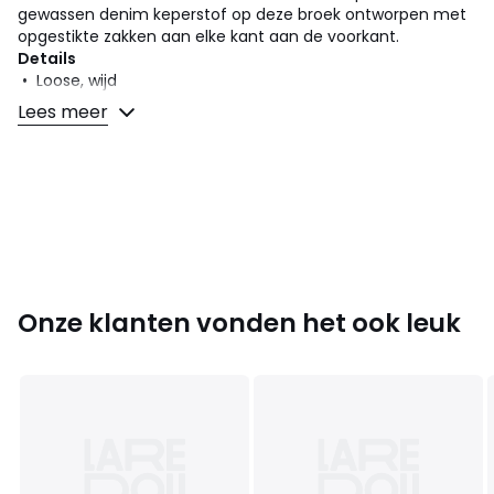
gewassen denim keperstof op deze broek ontworpen met
opgestikte zakken aan elke kant aan de voorkant.
Details
• Loose, wijd
• Hoge taille
Lees meer
Samenstelling en onderhoud
• 79% katoen, 20% polyester, 1% elasthan
• Onderhoud : zie etiket
Kleuren
Grijs
Maten
34 FR - 32 EU, 36 FR - 34 EU, 38 FR - 36 EU, 40 FR -
38 EU, 42 FR - 40 EU
Onze klanten vonden het ook leuk