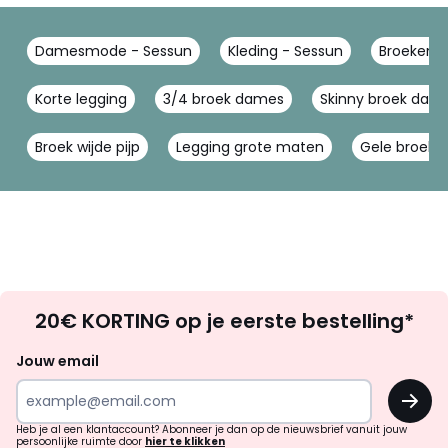
Damesmode - Sessun
Kleding - Sessun
Broeken -
Korte legging
3/4 broek dames
Skinny broek dam
Broek wijde pijp
Legging grote maten
Gele broek
Op
20€ KORTING op je eerste bestelling*
zoek
naar
Jouw email
inspiratie
OK
en
!
verrassingen?
Heb je al een klantaccount? Abonneer je dan op de nieuwsbrief vanuit jouw
persoonlijke ruimte door
hier te klikken