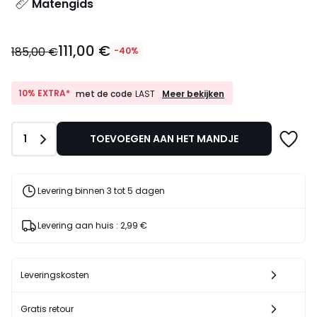
Matengids
111,00
111,00 €
€
185,00 €
-40%
In
plaats
van
10%
10% EXTRA*
Meer bekijken
met de code
LAST
EXTRA*
185,00
met
€
de
40%
Aantal
1
TOEVOEGEN AAN HET MANDJE
code
korting
LAST
toegepast.
Levering binnen 3 tot 5 dagen
Levering aan huis :
2,99 €
Leveringskosten
Gratis retour