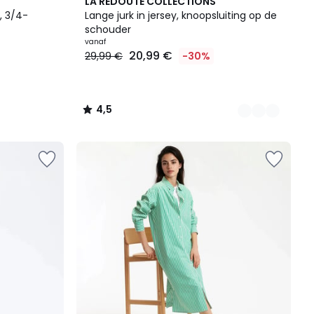
2
4,5
LA REDOUTE COLLECTIONS
Kleuren
/ 5
, 3/4-
Lange jurk in jersey, knoopsluiting op de
schouder
vanaf
20,99 €
29,99 €
-30%
4,5
/
5