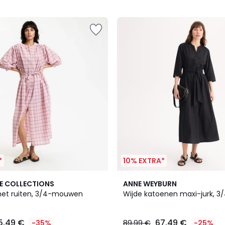
5
*
10% EXTRA*
4,6
E COLLECTIONS
ANNE WEYBURN
/ 5
met ruiten, 3/4-mouwen
Wijde katoenen maxi-jurk, 
5,49 €
67,49 €
-35%
89,99 €
-25%