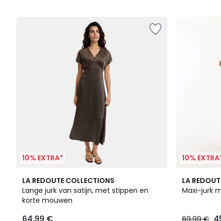
5
10% EXTRA*
10% EXTRA
4,6
LA REDOUTE COLLECTIONS
LA REDOUT
/ 5
Lange jurk van satijn, met stippen en
Maxi-jurk 
korte mouwen
64,99 €
4
69,99 €