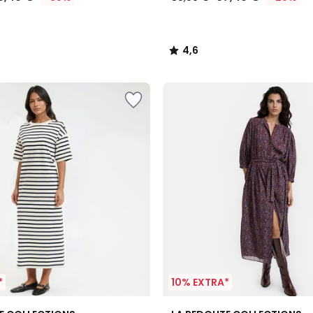
4,6
/
5
*
10% EXTRA*