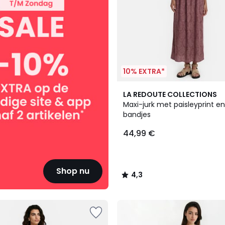
10% EXTRA*
4,3
LA REDOUTE COLLECTIONS
/ 5
Maxi-jurk met paisleyprint e
bandjes
44,99 €
Shop nu
4,3
/
5