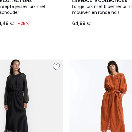
E COLLECTIONS
LA REDOUTE COLLECTIONS
reepte jersey jurk met
Lange jurk met bloemenprint
 schouder
mouwen en ronde hals
8,49 €
64,99 €
-25%