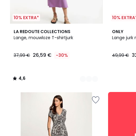
10% EXTRA*
10% EXTRA
3
4,6
3
LA REDOUTE COLLECTIONS
ONLY
Kleuren
/ 5
Kleuren
Lange, mouwloze T-shirtjurk
Lange jurk
26,59
26,59 €
3
37,99 €
-30%
49,99 €
€
In
plaats
van
4,6
37,99
/
€
5
30%
SALE
korting
:
toegepast.
10%
EXTRA
vanaf
2
artikelen*