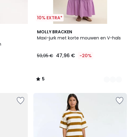
10% EXTRA*
2
5
MOLLY BRACKEN
Kleuren
/
Maxi-jurk met korte mouwen en V-hals
5
n
47,96 €
59,95 €
-20%
5
/
5