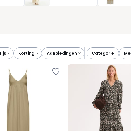
en stijl. Want er is niets fijner dan ’s ochtends weinig tijd nodi
prijs
korting
aanbiedingen
categorie
m