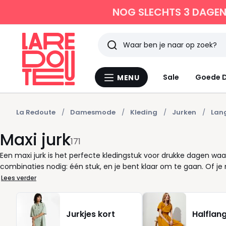
NOG SLECHTS 3 DAGEN 
Zoeken
Laatst
Sale
Goede D
MENU
Menu
bekeken
La
Redoute
La Redoute
Damesmode
Kleding
Jurken
Lang
Maxi jurk
171
Een maxi jurk is het perfecte kledingstuk voor drukke dagen waar
combinaties nodig: één stuk, en je bent klaar om te gaan. Of 
een frisse neus haalt, de maxi jurk past zich moeiteloos aan jo
Lees verder
kleuren, prints en stoffen , van soepele viscose tot luchtige kat
vinden er snitten met korte of lange mouwen, met een ceintuur o
maxi jurk op basis van jouw stijl, jouw maat en de gelegenheid 
Jurkjes kort
Halflang
voor op vakantie of een elegante optie voor een avondje uit , me