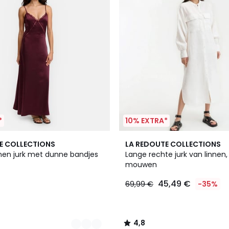
*
10% EXTRA*
4,8
E COLLECTIONS
LA REDOUTE COLLECTIONS
/ 5
jnen jurk met dunne bandjes
Lange rechte jurk van linnen,
mouwen
45,49 €
69,99 €
-35%
4,8
/