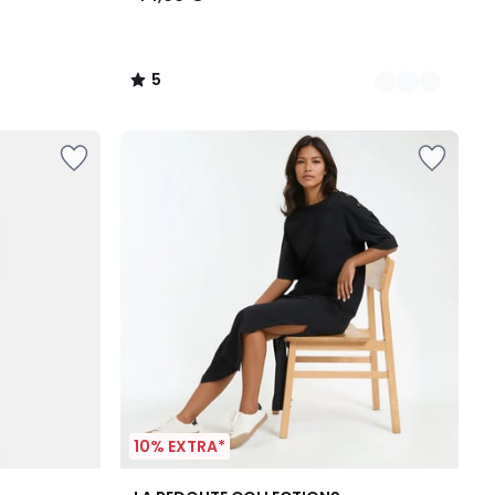
5
/
5
10% EXTRA*