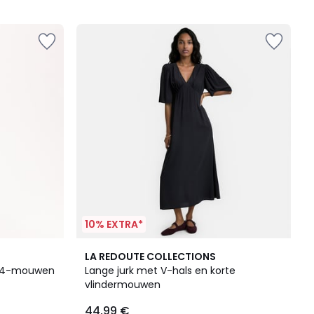
10% EXTRA*
2
5
LA REDOUTE COLLECTIONS
Kleuren
/
3/4-mouwen
Lange jurk met V-hals en korte
5
vlindermouwen
44,99 €