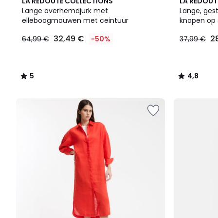
5
4,8
LA REDOUTE COLLECTIONS
LA REDOUT
/
/ 5
Lange overhemdjurk met
Lange, gest
5
elleboogmouwen met ceintuur
knopen op
32,49 €
2
64,99 €
-50%
37,99 €
5
4,8
/
/
5
5