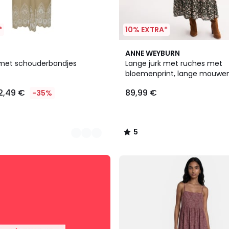
*
10% EXTRA*
5
ANNE WEYBURN
/
 met schouderbandjes
Lange jurk met ruches met
5
bloemenprint, lange mouwe
2,49 €
89,99 €
-35%
5
/
5