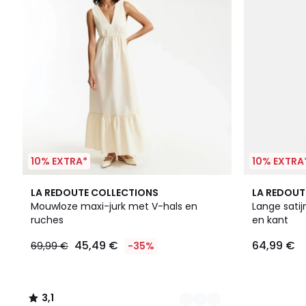
10% EXTRA*
10% EXTRA
2
3,1
2
LA REDOUTE COLLECTIONS
LA REDOUT
Kleuren
/
Kleuren
Mouwloze maxi-jurk met V-hals en
Lange sati
5
ruches
en kant
45,49 €
64,99 €
69,99 €
-35%
3,1
/