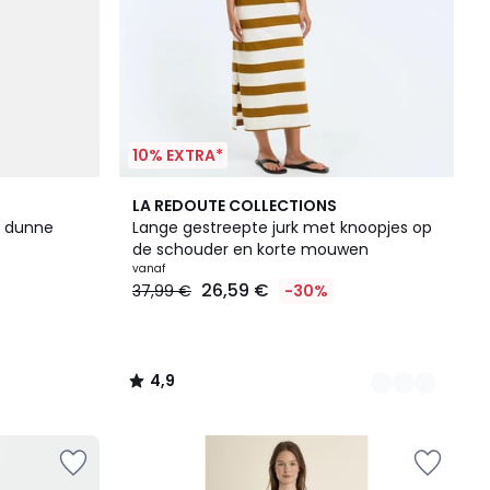
10% EXTRA*
2
4,9
LA REDOUTE COLLECTIONS
Kleuren
/ 5
n dunne
Lange gestreepte jurk met knoopjes op
de schouder en korte mouwen
vanaf
26,59 €
37,99 €
-30%
4,9
/
5