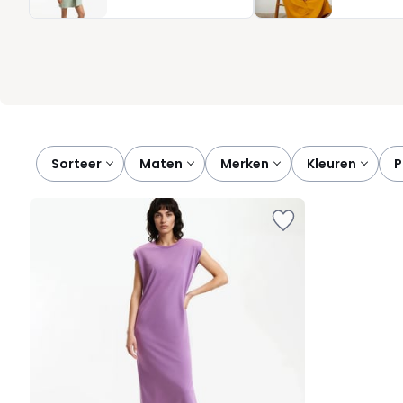
sneakers of hakken: het kan allemaal. Combineer comfort, vrijheid 
hebben, en toch de hele dag goed voor de dag komen.
Sorteer
maten
merken
kleuren