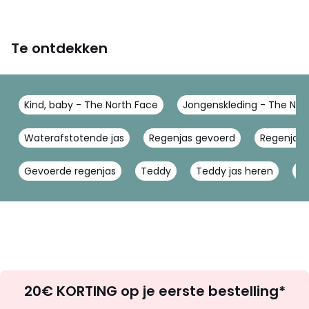
Te ontdekken
Kind, baby - The North Face
Jongenskleding - The Nor
Waterafstotende jas
Regenjas gevoerd
Regenjas 
Gevoerde regenjas
Teddy
Teddy jas heren
Te
Op
20€ KORTING op je eerste bestelling*
zoek