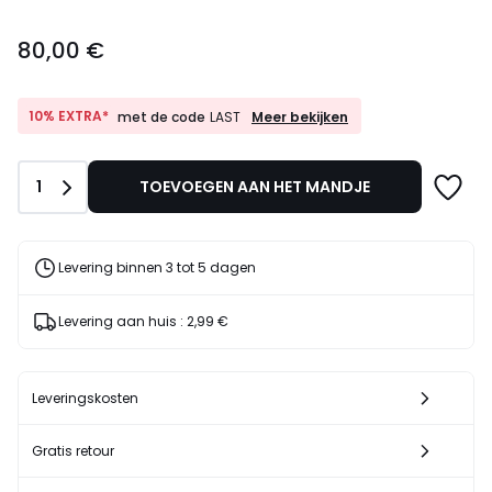
80,00
80,00 €
€.
10%
10% EXTRA*
Meer bekijken
met de code
LAST
EXTRA*
met
de
Aantal
1
TOEVOEGEN AAN HET MANDJE
code
LAST
Levering binnen 3 tot 5 dagen
Levering aan huis :
2,99 €
Leveringskosten
Gratis retour