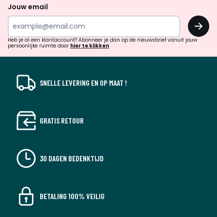
naar
Jouw email
inspiratie
OK
en
!
verrassingen?
Heb je al een klantaccount? Abonneer je dan op de nieuwsbrief vanuit jouw
persoonlijke ruimte door
hier te klikken
SNELLE LEVERING EN OP MAAT !
GRATIS RETOUR
30 DAGEN BEDENKTIJD
BETALING 100% VEILIG