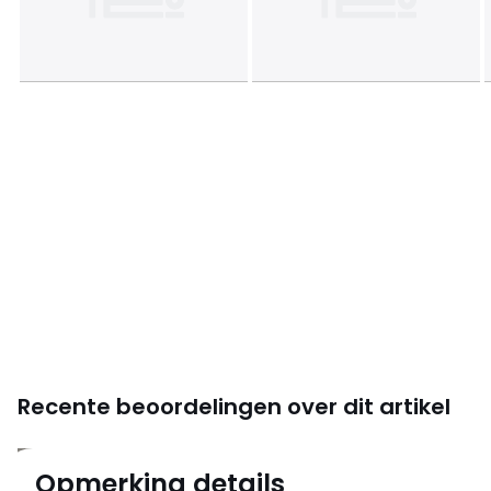
Recente beoordelingen over dit artikel
4,9
Opmerking details