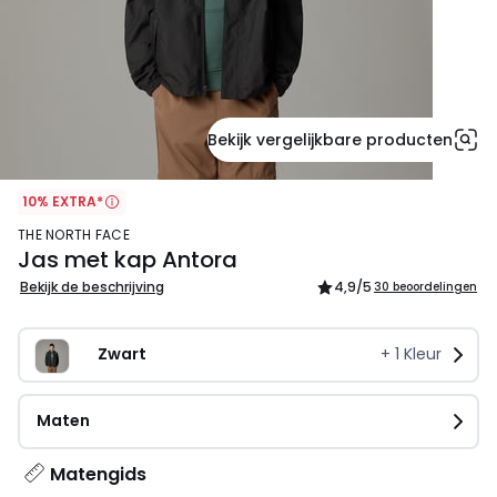
Bekijk vergelijkbare producten
10% EXTRA*
THE NORTH FACE
Jas met kap Antora
Bekijk de beschrijving
4,9
/5
30 beoordelingen
Zwart
+
1
Kleur
Maten
Matengids