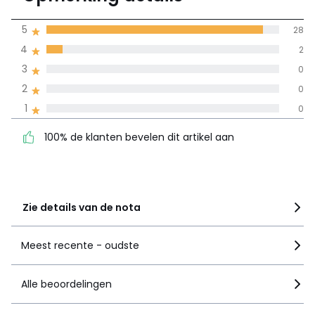
(30)
gemiddelde bereikt
5
28
door alle landen
4
2
3
0
100% gecertificeerde beoordelingen,
La Redoute zet zich in
2
0
100% de klanten bevelen
5
28
1
0
dit artikel aan
4
2
100% de klanten bevelen dit artikel aan
3
0
2
0
1
0
Zie details van de nota
Meest recente - oudste
Alle beoordelingen