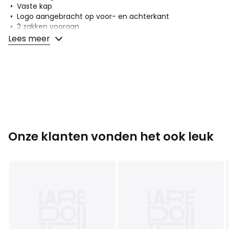
• Vaste kap
• Logo aangebracht op voor- en achterkant
• 2 zakken vooraan
• Elastische manchetten
Lees meer
• Lengte : Kort
Samenstelling en onderhoud
• Voornaamste stof : 100% polyester
• Voering : 100% polyester
• Onderhoud : zie etiket
Onze klanten vonden het ook leuk
Kleuren
Zwart, Marineblauw
Maten
XS, S, M, L, XL