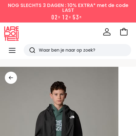
NOG SLECHTS 3 DAGEN : 10% EXTRA*
met de code
LAST
0
2
1
2
5
3
D
U
M
Naar
het
La
winke
Redoute
Menu
Zoeken
Laatst
bekeken