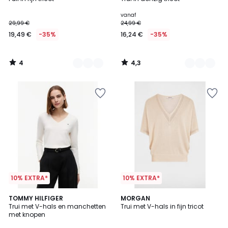
Kleuren
Kleuren
5
vanaf
29,99 €
24,99 €
19,49 €
-35%
16,24 €
-35%
4
4,3
/
/
5
5
10% EXTRA*
10% EXTRA*
4,8
2
TOMMY HILFIGER
MORGAN
/ 5
Trui met V-hals en manchetten
Trui met V-hals in fijn tricot
Kleuren
met knopen