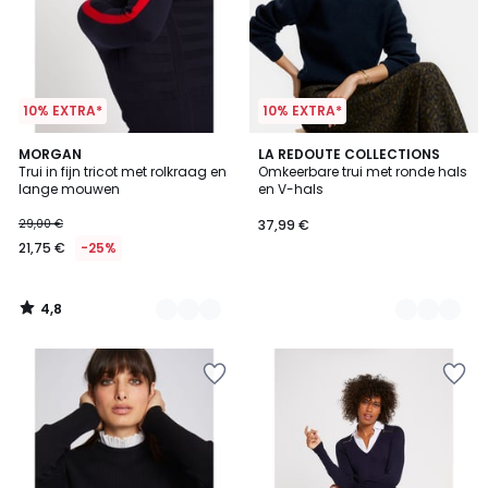
10% EXTRA*
10% EXTRA*
4,8
2
MORGAN
4
LA REDOUTE COLLECTIONS
/ 5
Trui in fijn tricot met rolkraag en
Omkeerbare trui met ronde hals
Kleuren
Kleuren
lange mouwen
en V-hals
29,00 €
37,99 €
21,75 €
-25%
4,8
/
5