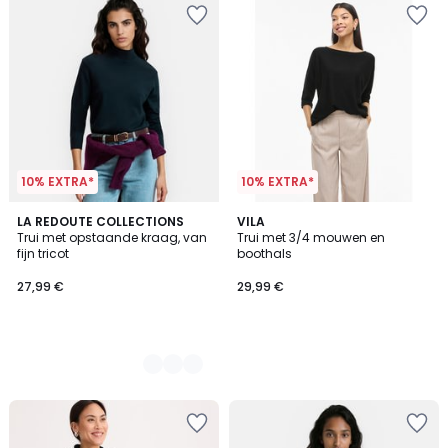
10% EXTRA*
10% EXTRA*
4
LA REDOUTE COLLECTIONS
VILA
Trui met opstaande kraag, van
Trui met 3/4 mouwen en
Kleuren
fijn tricot
boothals
27,99 €
29,99 €