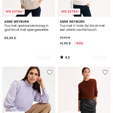
10% EXTRA*
10% EXTRA*
4,2
2
ANNE WEYBURN
2
ANNE WEYBURN
/ 5
Trui met opstaande kraag in
Trui met V-hals, fijn tricot met
Kleuren
Kleuren
grof tricot met opengewerkte
een uiterst zachte touch
details
69,99 €
29,99 €
14,99 €
-50%
4,2
/
5