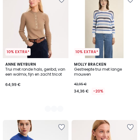
10% EXTRA*
10% EXTRA*
2
ANNE WEYBURN
MOLLY BRACKEN
Trui met ronde hals, geribd, van
Gestreepte trui met lange
Kleuren
een wolmix, fijn en zacht tricot
mouwen
64,99 €
42,95 €
34,36 €
-20%