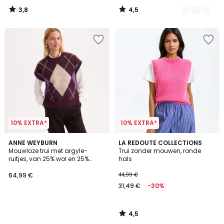
van
3,8
4,5
44,99
/
/
5
5
€
50%
korting
toegepast.
10% EXTRA*
10% EXTRA*
4,5
ANNE WEYBURN
LA REDOUTE COLLECTIONS
/ 5
Mouwloze trui met argyle-
Trui zonder mouwen, ronde
ruitjes, van 25% wol en 25%
hals
alpaca
64,99 €
44,99 €
31,49 €
-30%
4,5
/