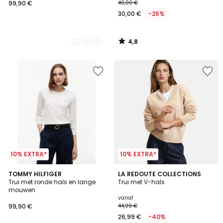
99,90 €
40,00 €
30,00 €
-25%
4,8
/
5
10% EXTRA*
10% EXTRA*
4,1
2
TOMMY HILFIGER
3
LA REDOUTE COLLECTIONS
/ 5
Trui met ronde hals en lange
Trui met V-hals
Kleuren
Kleuren
mouwen
vanaf
99,90 €
44,99 €
26,99 €
-40%