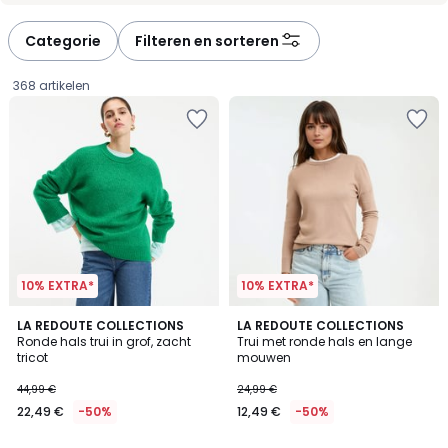
Categorie
Filteren en sorteren
368 artikelen
10% EXTRA*
10% EXTRA*
3,8
4,5
LA REDOUTE COLLECTIONS
2
LA REDOUTE COLLECTIONS
/ 5
/ 5
Ronde hals trui in grof, zacht
Trui met ronde hals en lange
Kleuren
tricot
mouwen
22,49
44,99 €
24,99 €
€
22,49 €
-50%
12,49 €
-50%
In
plaats