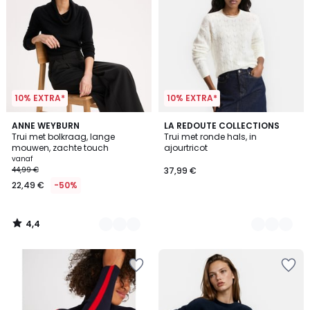
10% EXTRA*
10% EXTRA*
4,4
4
ANNE WEYBURN
4
LA REDOUTE COLLECTIONS
/ 5
Trui met bolkraag, lange
Trui met ronde hals, in
Kleuren
Kleuren
mouwen, zachte touch
ajourtricot
vanaf
44,99 €
37,99 €
22,49 €
-50%
4,4
/
5