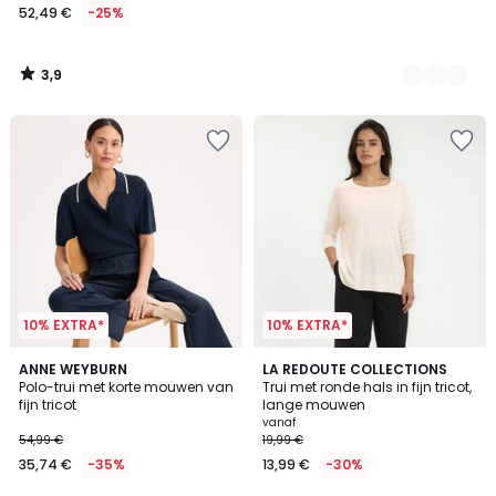
52,49 €
-25%
3,9
/
5
10% EXTRA*
10% EXTRA*
5
4,4
ANNE WEYBURN
2
LA REDOUTE COLLECTIONS
/
/ 5
Polo-trui met korte mouwen van
Trui met ronde hals in fijn tricot,
Kleuren
5
fijn tricot
lange mouwen
vanaf
54,99 €
19,99 €
35,74 €
-35%
13,99 €
-30%