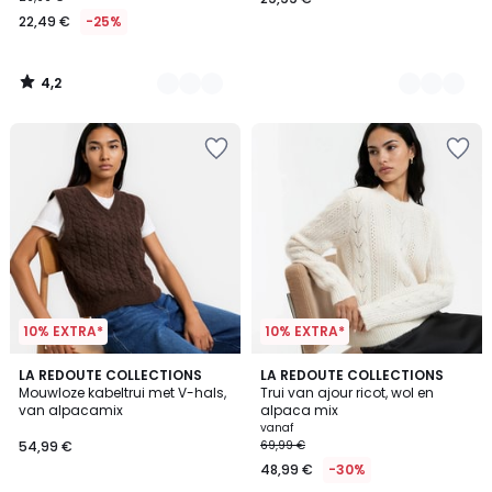
22,49 €
-25%
4,2
/
5
10% EXTRA*
10% EXTRA*
4,2
2
LA REDOUTE COLLECTIONS
2
LA REDOUTE COLLECTIONS
/ 5
Mouwloze kabeltrui met V-hals,
Trui van ajour ricot, wol en
Kleuren
Kleuren
van alpacamix
alpaca mix
vanaf
54,99 €
69,99 €
48,99 €
-30%