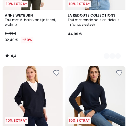
10% EXTRA*
10% EXTRA*
4,4
ANNE WEYBURN
2
LA REDOUTE COLLECTIONS
/ 5
Trui met V-hals van fijn tricot,
Trui met ronde hals en details
Kleuren
wolmix
in fantasiesteek
64,99 €
44,99 €
32,49 €
-50%
4,4
/
5
10% EXTRA*
10% EXTRA*