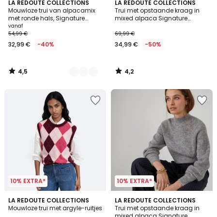
4,5
4,2
5
LA REDOUTE COLLECTIONS
LA REDOUTE COLLECTIONS
/ 5
/ 5
Mouwloze trui van alpacamix
Trui met opstaande kraag in
Kleuren
met ronde hals, Signature
mixed alpaca Signature
ANETTE
ARISTIDE
vanaf
54,99 €
69,99 €
32,99 €
-40%
34,99 €
-50%
4,5
4,2
/
/
5
5
10% EXTRA*
10% EXTRA*
4,2
LA REDOUTE COLLECTIONS
6
LA REDOUTE COLLECTIONS
/ 5
Mouwloze trui met argyle-ruitjes
Trui met opstaande kraag in
Kleuren
mixed alpaca Signature