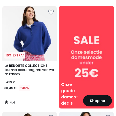
5
Onze
goede
dames-
deals
10% EXTRA*
4,4
LA REDOUTE COLLECTIONS
/ 5
Trui met polokraag, mix van wol
en katoen
54,99 €
Onze
38,49 €
-30%
goede
dames-
Shop nu
4,4
deals
/
5