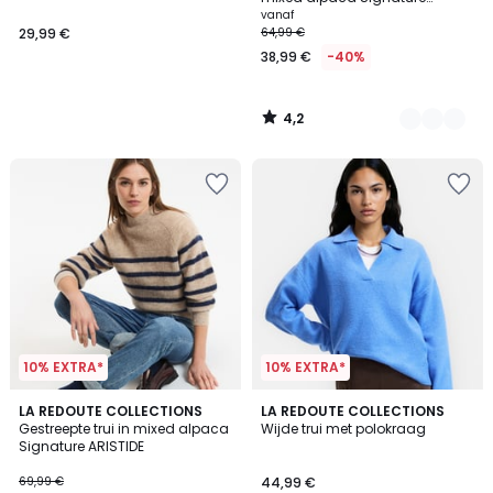
ARISTIDE
vanaf
29,99 €
64,99 €
38,99 €
-40%
4,2
/
5
10% EXTRA*
10% EXTRA*
3,9
LA REDOUTE COLLECTIONS
3
LA REDOUTE COLLECTIONS
/ 5
Gestreepte trui in mixed alpaca
Wijde trui met polokraag
Kleuren
Signature ARISTIDE
69,99 €
44,99 €