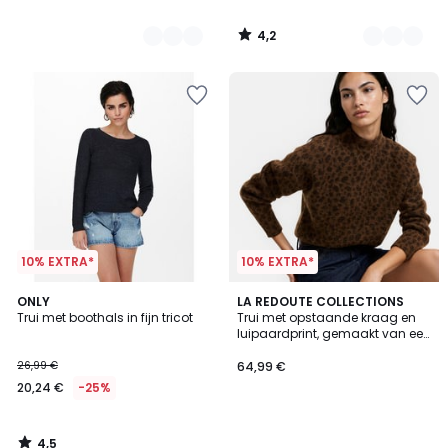
4,2
/
5
10% EXTRA*
10% EXTRA*
4,5
ONLY
LA REDOUTE COLLECTIONS
/ 5
Trui met boothals in fijn tricot
Trui met opstaande kraag en
luipaardprint, gemaakt van een
mix van alpaca en wol
26,99 €
64,99 €
20,24 €
-25%
4,5