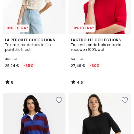
10% EXTRA*
10% EXTRA*
5
4,6
LA REDOUTE COLLECTIONS
LA REDOUTE COLLECTIONS
/
/ 5
Trui met ronde hals in fijn
Trui met ronde hals en korte
5
pointelle tricot
mouwen 100% wol
44,99 €
54,99 €
29,24 €
-35%
27,49 €
-50%
5
4,6
/
/
5
5