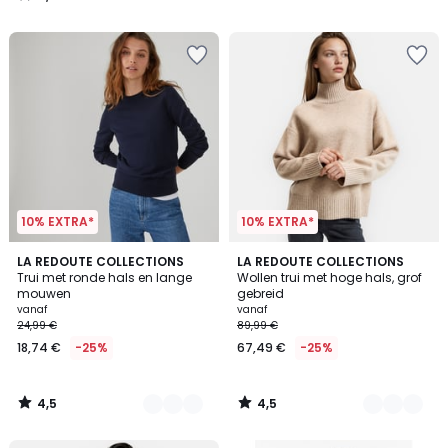
/
5
10% EXTRA*
10% EXTRA*
4,5
4,5
5
LA REDOUTE COLLECTIONS
4
LA REDOUTE COLLECTIONS
/ 5
/ 5
Trui met ronde hals en lange
Wollen trui met hoge hals, grof
Kleuren
Kleuren
mouwen
gebreid
vanaf
vanaf
24,99 €
89,99 €
18,74 €
-25%
67,49 €
-25%
4,5
4,5
/
/
5
5