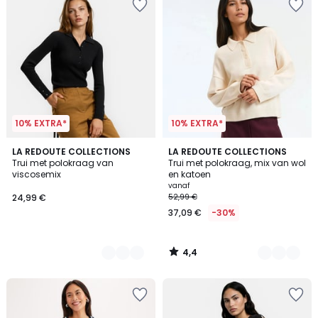
10% EXTRA*
10% EXTRA*
4,4
2
LA REDOUTE COLLECTIONS
4
LA REDOUTE COLLECTIONS
/ 5
Trui met polokraag van
Trui met polokraag, mix van wol
Kleuren
Kleuren
viscosemix
en katoen
vanaf
24,99 €
52,99 €
37,09 €
-30%
4,4
/
5