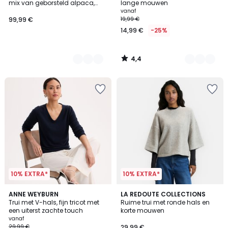
mix van geborsteld alpaca,
lange mouwen
Signature AZELIE
vanaf
99,99 €
19,99 €
14,99 €
-25%
4,4
/
5
10% EXTRA*
10% EXTRA*
4,2
4
ANNE WEYBURN
2
LA REDOUTE COLLECTIONS
/ 5
Trui met V-hals, fijn tricot met
Ruime trui met ronde hals en
Kleuren
Kleuren
een uiterst zachte touch
korte mouwen
vanaf
29,99 €
29,99 €