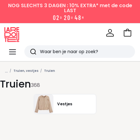
NOG SLECHTS 3 DAGEN : 10% EXTRA*
met de code
LAST
0
2
2
0
4
8
D
U
M
Naar
het
La
winke
Redoute
Menu
Zoeken
Laatst
...
bekeken
Truien, vestjes
Truien
Truien
368
Vestjes