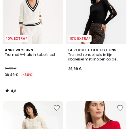
10% EXTRA*
10% EXTRA*
4,8
ANNE WEYBURN
LA REDOUTE COLLECTIONS
/ 5
Trui met V-hals in kabeltricot
Trui met ronde hals in fijn
ribbreisel met knopen op de
mouwen
54,99 €
29,99 €
38,49 €
-30%
4,8
/
5