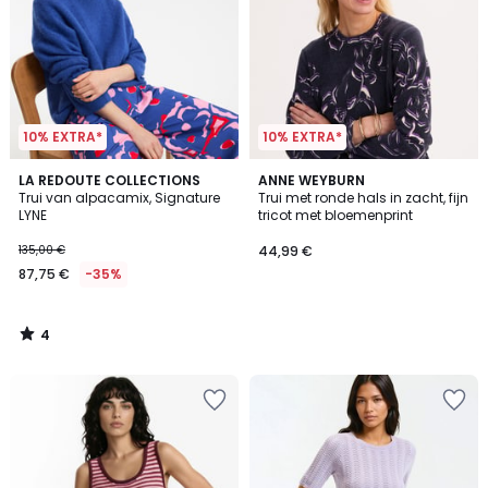
10% EXTRA*
10% EXTRA*
4
LA REDOUTE COLLECTIONS
ANNE WEYBURN
/
Trui van alpacamix, Signature
Trui met ronde hals in zacht, fijn
5
LYNE
tricot met bloemenprint
135,00 €
44,99 €
87,75 €
-35%
4
/
5