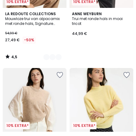
10% EXTRA*
10% EXTRA*
4,5
2
LA REDOUTE COLLECTIONS
ANNE WEYBURN
/ 5
Mouwloze trui van alpacamix
Trui met ronde hals in mooi
Kleuren
met ronde hals, Signature
tricot
ANETTE
54,99 €
44,99 €
27,49 €
-50%
4,5
/
5
10% EXTRA*
10% EXTRA*