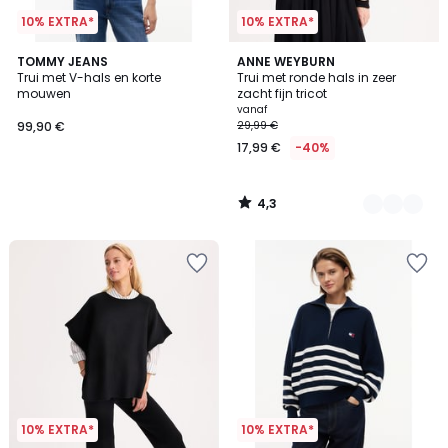
10% EXTRA*
10% EXTRA*
4,3
TOMMY JEANS
4
ANNE WEYBURN
/ 5
Trui met V-hals en korte
Trui met ronde hals in zeer
Kleuren
mouwen
zacht fijn tricot
vanaf
99,90 €
29,99 €
17,99 €
-40%
4,3
/
5
10% EXTRA*
10% EXTRA*