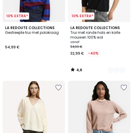
10% EXTRA*
10% EXTRA*
4,6
LA REDOUTE COLLECTIONS
3
LA REDOUTE COLLECTIONS
/ 5
Gestreepte trui met polokraag
Trui met ronde hals en korte
Kleuren
mouwen 100% wol
vanaf
54,99 €
54,99 €
32,99 €
-40%
4,6
/
5