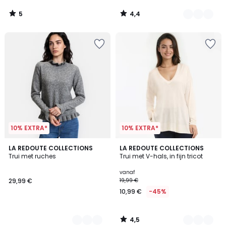
5
4,4
/
/
5
5
10% EXTRA*
10% EXTRA*
4,5
2
LA REDOUTE COLLECTIONS
2
LA REDOUTE COLLECTIONS
/ 5
Trui met ruches
Trui met V-hals, in fijn tricot
Kleuren
Kleuren
vanaf
29,99 €
19,99 €
10,99 €
-45%
4,5
/