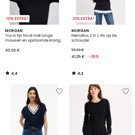
10% EXTRA*
10% EXTRA*
4,4
4,3
MORGAN
MORGAN
/ 5
/ 5
Trui in fijn tricot met lange
Hemdtrui, 2 in 1, rits op de
mouwen en opstaande kraag
schouder
40,00 €
55,00 €
41,25 €
-25%
4,4
4,3
/
/
5
5