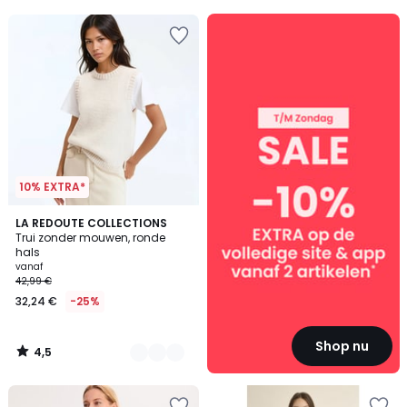
5
SALE
:
10%
EXTRA
vanaf
2
artikelen*
10% EXTRA*
4,5
3
LA REDOUTE COLLECTIONS
/ 5
Trui zonder mouwen, ronde
Kleuren
hals
vanaf
42,99 €
32,24 €
-25%
Shop nu
4,5
/
5