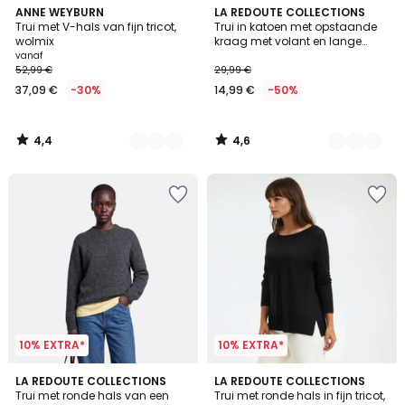
4,4
4,6
3
ANNE WEYBURN
2
LA REDOUTE COLLECTIONS
/ 5
/ 5
Trui met V-hals van fijn tricot,
Trui in katoen met opstaande
Kleuren
Kleuren
wolmix
kraag met volant en lange
mouwen
vanaf
52,99 €
29,99 €
37,09 €
-30%
14,99 €
-50%
4,4
4,6
/
/
5
5
10% EXTRA*
10% EXTRA*
4,4
5
LA REDOUTE COLLECTIONS
3
LA REDOUTE COLLECTIONS
/ 5
Trui met ronde hals van een
Trui met ronde hals in fijn tricot,
Kleuren
Kleuren