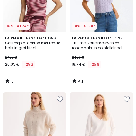
10% EXTRA*
10% EXTRA*
5
4,1
LA REDOUTE COLLECTIONS
LA REDOUTE COLLECTIONS
/
/ 5
Gestreepte tanktop met ronde
Trui met korte mouwen en
5
hals in grof tricot
ronde hals, in pointelletricot
27,99 €
24,99 €
20,99 €
-25%
18,74 €
-25%
5
4,1
/
/
5
5