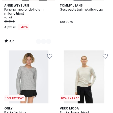
4,6
3
ANNE WEYBURN
TOMMY JEANS
/ 5
Poncho met ronde hals in
Gestreepte trui met ritskraag
Kleuren
milano tricot
vanaf
69,99 €
109,90 €
41,99 €
-40%
4,6
/
5
10% EXTRA*
10% EXTRA*
4
4,3
3
ONLY
3
VERO MODA
/
/ 5
Pull in fijn tricot
Trui in donzig tricot